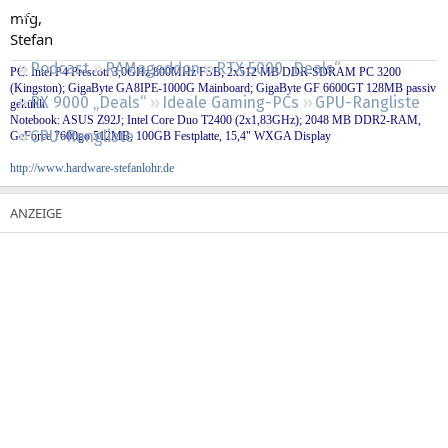
Regeln
mfg,
Stefan
Podcast
RAMageddon
RTX 5000 „Deals“
PC: Intel P4 Prescott 3,0GHz 800MHz FSB; 2x512 MB DDR-SDRAM PC 3200
(Kingston); GigaByte GA8IPE-1000G Mainboard; GigaByte GF 6600GT 128MB passiv
RX 9000 „Deals“
Ideale Gaming-PCs
GPU-Rangliste
gekühlt
Notebook: ASUS Z92J; Intel Core Duo T2400 (2x1,83GHz); 2048 MB DDR2-RAM,
CPU-Rangliste
GeForce 7600go 512MB, 100GB Festplatte, 15,4" WXGA Display
http://www.hardware-stefanlohr.de