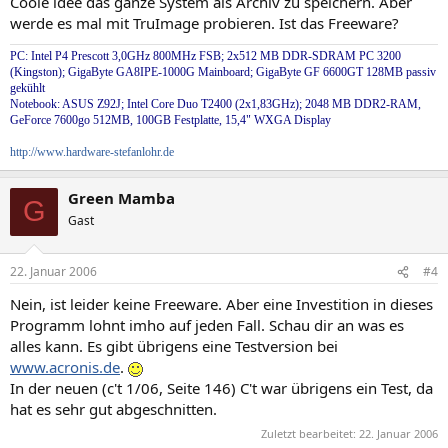
Coole idee das ganze System als Archiv zu speichern. Aber
werde es mal mit TruImage probieren. Ist das Freeware?
PC: Intel P4 Prescott 3,0GHz 800MHz FSB; 2x512 MB DDR-SDRAM PC 3200
(Kingston); GigaByte GA8IPE-1000G Mainboard; GigaByte GF 6600GT 128MB passiv
gekühlt
Notebook: ASUS Z92J; Intel Core Duo T2400 (2x1,83GHz); 2048 MB DDR2-RAM,
GeForce 7600go 512MB, 100GB Festplatte, 15,4" WXGA Display
http://www.hardware-stefanlohr.de
Green Mamba
G
Gast
22. Januar 2006
#4
Nein, ist leider keine Freeware. Aber eine Investition in dieses
Programm lohnt imho auf jeden Fall. Schau dir an was es
alles kann. Es gibt übrigens eine Testversion bei
www.acronis.de
.
In der neuen (c't 1/06, Seite 146) C't war übrigens ein Test, da
hat es sehr gut abgeschnitten.
Zuletzt bearbeitet:
22. Januar 2006