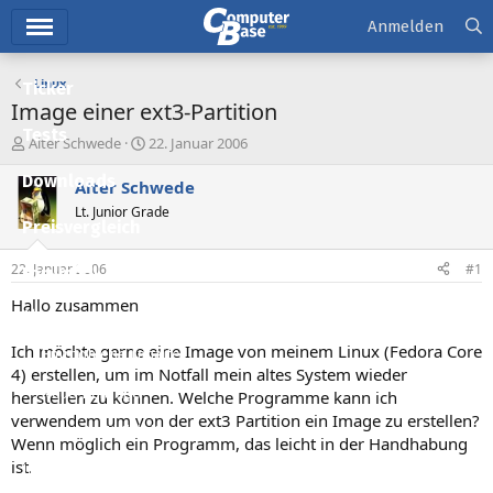
Hauptmenü
Anmelden
Linux
Ticker
Image einer ext3-Partition
Tests
E
E
Alter Schwede
22. Januar 2006
r
r
Downloads
s
s
Alter Schwede
t
t
Lt. Junior Grade
e
e
Preisvergleich
l
l
l
l
22. Januar 2006
#1
Forum
e
t
r
a
Hallo zusammen
Aktuelles
m
Ich möchte gerne eine Image von meinem Linux (Fedora Core
Empfohlene Inhalte
4) erstellen, um im Notfall mein altes System wieder
Neue Beiträge
herstellen zu können. Welche Programme kann ich
verwendem um von der ext3 Partition ein Image zu erstellen?
Neueste Aktivitäten
Wenn möglich ein Programm, das leicht in der Handhabung
ist.
Leserartikel