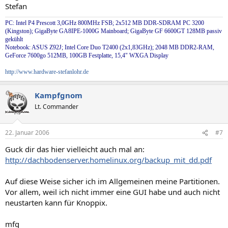
Stefan
PC: Intel P4 Prescott 3,0GHz 800MHz FSB; 2x512 MB DDR-SDRAM PC 3200
(Kingston); GigaByte GA8IPE-1000G Mainboard; GigaByte GF 6600GT 128MB passiv
gekühlt
Notebook: ASUS Z92J; Intel Core Duo T2400 (2x1,83GHz); 2048 MB DDR2-RAM,
GeForce 7600go 512MB, 100GB Festplatte, 15,4" WXGA Display
http://www.hardware-stefanlohr.de
Kampfgnom
Lt. Commander
22. Januar 2006
#7
Guck dir das hier vielleicht auch mal an:
http://dachbodenserver.homelinux.org/backup_mit_dd.pdf
Auf diese Weise sicher ich im Allgemeinen meine Partitionen.
Vor allem, weil ich nicht immer eine GUI habe und auch nicht
neustarten kann für Knoppix.
mfg