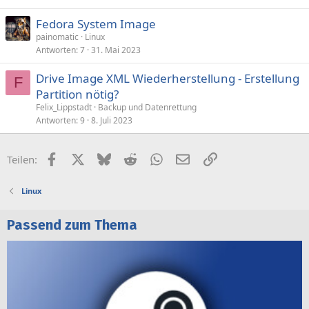
Fedora System Image
painomatic
Linux
Antworten
7
31. Mai 2023
Drive Image XML Wiederherstellung - Erstellung
F
Partition nötig?
Felix_Lippstadt
Backup und Datenrettung
Antworten
9
8. Juli 2023
Facebook
X (Twitter)
Bluesky
Reddit
WhatsApp
E-Mail
Link
Teilen:
Linux
Passend zum Thema