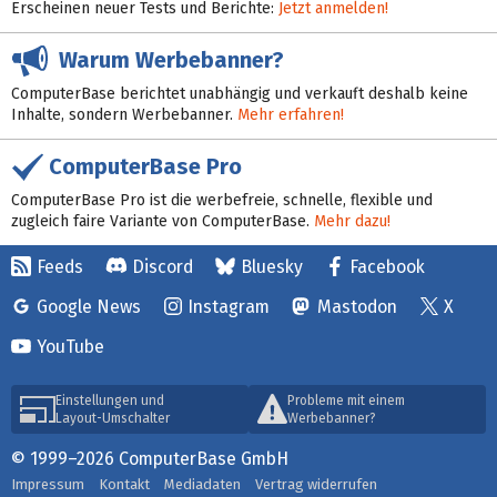
Erscheinen neuer Tests und Berichte:
Jetzt anmelden!
Warum Werbebanner?
ComputerBase berichtet unabhängig und verkauft deshalb keine
Inhalte, sondern Werbebanner.
Mehr erfahren!
ComputerBase Pro
ComputerBase Pro ist die werbefreie, schnelle, flexible und
zugleich faire Variante von ComputerBase.
Mehr dazu!
Feeds
Discord
Bluesky
Facebook
Google News
Instagram
Mastodon
X
YouTube
Einstellungen und
Probleme mit einem
Layout-Umschalter
Werbebanner?
© 1999–2026 ComputerBase GmbH
Impressum
Kontakt
Mediadaten
Vertrag widerrufen