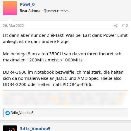
Powl_0
Rear Admiral
🎅Rätsel-Elite ’25
26. Mai 2022
#12
Ist dann aber nur der Ziel-Takt. Was bei Last dank Power Limit
anliegt, ist ne ganz andere Frage.
Meine Vega 8 im alten 3500U sah da von ihren theoretisch
maximalen 1200MHz meist <1000MHz.
DDR4-3600 im Notebook bezweifle ich mal stark, die halten
sich da normalerweise an JEDEC und AMD Spec. Hieße also
DDR4-3200 oder selten mal LPDDR4x-4266.
#1
5700X3D B550
|
5070Ti
|
64GB 3600/16
|
NATX²
#2
3900X B450
|
4060
|
32GB 3600/16
|
BT-06B
#3
3600 C6H
|
x
|
16GB 3600/16
|
PC-D60
#4/M
7840HS
|
780M
|
32GB 6400/21
|
IdeaPad 5 Pro
#5
2x
X5680 SR-2
|
R9 295X2
|
48GB 1720/10
|
Cast 808
#6
2x X5675 Z8NA
|
RX 560
|
48GB 1333/9R
|
G3
3dfx_Voodoo5
R
e
a
3dfx_Voodoo5
k