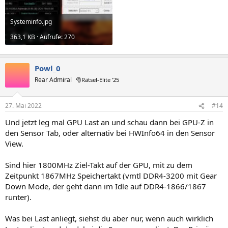
Systeminfo.jpg
363,1 KB · Aufrufe: 270
Powl_0
Rear Admiral
🎅Rätsel-Elite ’25
27. Mai 2022
#14
Und jetzt leg mal GPU Last an und schau dann bei GPU-Z in
den Sensor Tab, oder alternativ bei HWInfo64 in den Sensor
View.
Sind hier 1800MHz Ziel-Takt auf der GPU, mit zu dem
Zeitpunkt 1867MHz Speichertakt (vmtl DDR4-3200 mit Gear
Down Mode, der geht dann im Idle auf DDR4-1866/1867
runter).
Was bei Last anliegt, siehst du aber nur, wenn auch wirklich