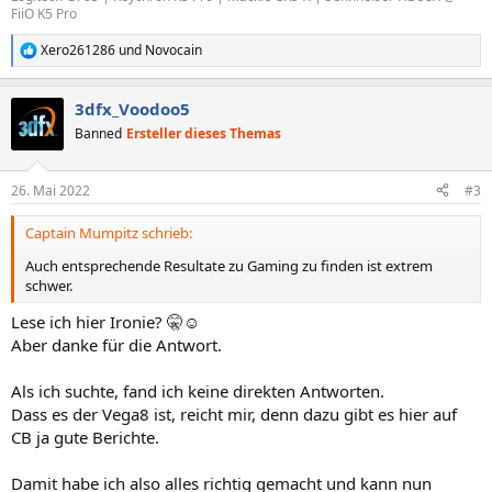
FiiO K5 Pro
Xero261286
und
Novocain
R
e
a
3dfx_Voodoo5
k
t
Banned
Ersteller dieses Themas
i
o
n
26. Mai 2022
#3
e
n
Captain Mumpitz schrieb:
:
Auch entsprechende Resultate zu Gaming zu finden ist extrem
schwer.
Lese ich hier Ironie? 🤫☺️
Aber danke für die Antwort.
Als ich suchte, fand ich keine direkten Antworten.
Dass es der Vega8 ist, reicht mir, denn dazu gibt es hier auf
CB ja gute Berichte.
Damit habe ich also alles richtig gemacht und kann nun