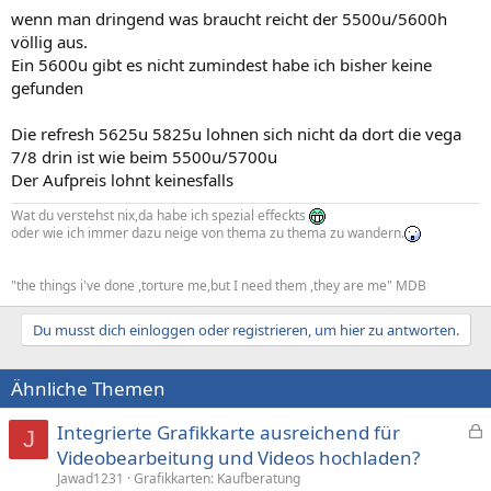
wenn man dringend was braucht reicht der 5500u/5600h
völlig aus.
Ein 5600u gibt es nicht zumindest habe ich bisher keine
gefunden
Die refresh 5625u 5825u lohnen sich nicht da dort die vega
7/8 drin ist wie beim 5500u/5700u
Der Aufpreis lohnt keinesfalls
Wat du verstehst nix,da habe ich spezial effeckts
oder wie ich immer dazu neige von thema zu thema zu wandern.
"the things i've done ,torture me,but I need them ,they are me" MDB
Du musst dich einloggen oder registrieren, um hier zu antworten.
Ähnliche Themen
Integrierte Grafikkarte ausreichend für
J
e
Videobearbeitung und Videos hochladen?
s
Jawad1231
Grafikkarten: Kaufberatung