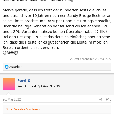
Merke gerade, dass ich trotz der hunderten Tests die ich las
und dass ich vor 10 Jahren noch nen Sandy Bridge Rechner an
seine Limits brachte und RAM per Hand die Timings einstellte,
über die heutige Generation der tausend verschiedenen CPU
und dGPU Varianten nahezu keinen Überblick habe. 😑😵‍💫😕
Bei den Desktop CPUs ist das deutlich einfacher, aber da sehe
ich, dass die Hersteller es gut schaffen die Leute im mobilen
Bereich ordentlich zu verwirren.
🫢🧐🤨🤯
Zuletzt bearbeitet:
26. Mai 2022
Astarioth
R
e
a
Powl_0
k
t
Rear Admiral
🎅Rätsel-Elite ’25
i
o
n
26. Mai 2022
#10
e
n
3dfx_Voodoo5 schrieb:
: