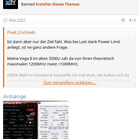
t
Banned
Ersteller dieses Themas
i
o
n
27. Mai 2022
#13
e
n
Powl_0 schrieb:
:
Ist dann aber nur der Ziel-Takt. Was bei Last dank Power Limit
anliegt, ist ne ganz andere Frage.
Meine Vega 8 im alten 3500U sah da von ihren theoretisch
maximalen 1200MHz meist <1000MHz.
DDR4-3600 im Notebook bezweifle ich mal stark, die halten sich da
normalerweise an JEDEC und AMD Spec. Hieße also DDR4-3200 oder
Zum Vergrößern anklicken....
selten mal LPDDR4x-4266.
Anhänge