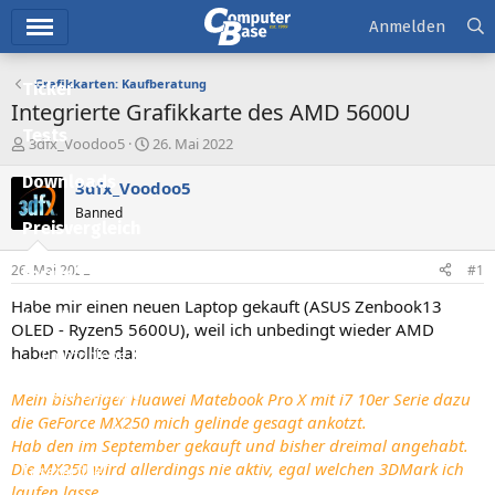
Hauptmenü
Anmelden
Grafikkarten: Kaufberatung
Ticker
Integrierte Grafikkarte des AMD 5600U
Tests
E
E
3dfx_Voodoo5
26. Mai 2022
r
r
Downloads
s
s
3dfx_Voodoo5
t
t
Banned
e
e
Preisvergleich
l
l
l
l
26. Mai 2022
#1
Forum
e
t
r
a
Habe mir einen neuen Laptop gekauft (ASUS Zenbook13
Aktuelles
m
OLED - Ryzen5 5600U), weil ich unbedingt wieder AMD
haben wollte da:
Empfohlene Inhalte
Neue Beiträge
Mein bisheriger Huawei Matebook Pro X mit i7 10er Serie dazu
die GeForce MX250 mich gelinde gesagt ankotzt.
Neueste Aktivitäten
Hab den im September gekauft und bisher dreimal angehabt.
Die MX250 wird allerdings nie aktiv, egal welchen 3DMark ich
Leserartikel
laufen lasse.