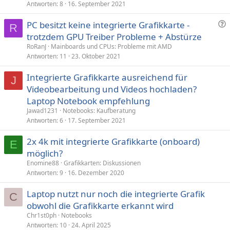
p
Antworten
8
16. September 2021
e
F
PC besitzt keine integrierte Grafikkarte -
r
R
r
trotzdem GPU Treiber Probleme + Abstürze
r
a
t
RoRanJ
Mainboards und CPUs: Probleme mit AMD
g
Antworten
11
23. Oktober 2021
e
Integrierte Grafikkarte ausreichend für
J
Videobearbeitung und Videos hochladen?
Laptop Notebook empfehlung
Jawad1231
Notebooks: Kaufberatung
Antworten
6
17. September 2021
2x 4k mit integrierte Grafikkarte (onboard)
E
möglich?
Enomine88
Grafikkarten: Diskussionen
Antworten
9
16. Dezember 2020
Laptop nutzt nur noch die integrierte Grafik
C
obwohl die Grafikkarte erkannt wird
Chr1st0ph
Notebooks
Antworten
10
24. April 2025