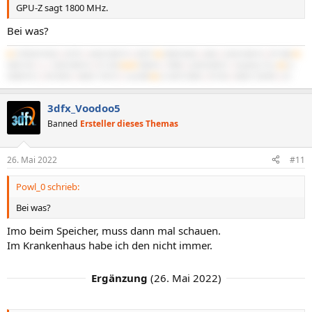
GPU-Z sagt 1800 MHz.
Bei was?
#1
5700X3D B550
|
5070Ti
|
64GB 3600/16
|
NATX²
#2
3900X B450
|
4060
|
32GB 3600/16
|
BT-06B
#3
3600 C6H
|
x
|
16GB 3600/16
|
PC-D60
#4/M
7840HS
|
780M
|
32GB 6400/21
|
IdeaPad 5 Pro
#5
2x
X5680 SR-2
|
R9 295X2
|
48GB 1720/10
|
Cast 808
#6
2x X5675 Z8NA
|
RX 560
|
48GB 1333/9R
|
G3
3dfx_Voodoo5
Banned
Ersteller dieses Themas
26. Mai 2022
#11
Powl_0 schrieb:
Bei was?
Imo beim Speicher, muss dann mal schauen.
Im Krankenhaus habe ich den nicht immer.
Ergänzung
(
26. Mai 2022
)