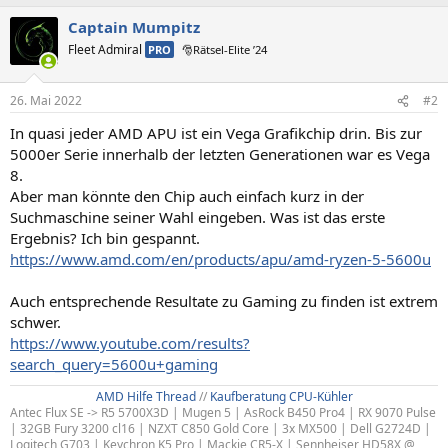
Captain Mumpitz
Fleet Admiral
PRO
🎅Rätsel-Elite ’24
26. Mai 2022
#2
In quasi jeder AMD APU ist ein Vega Grafikchip drin. Bis zur
5000er Serie innerhalb der letzten Generationen war es Vega
8.
Aber man könnte den Chip auch einfach kurz in der
Suchmaschine seiner Wahl eingeben. Was ist das erste
Ergebnis? Ich bin gespannt.
https://www.amd.com/en/products/apu/amd-ryzen-5-5600u
Auch entsprechende Resultate zu Gaming zu finden ist extrem
schwer.
https://www.youtube.com/results?
search_query=5600u+gaming
AMD Hilfe Thread
//
Kaufberatung CPU-Kühler
Antec Flux SE -> R5 5700X3D | Mugen 5 | AsRock B450 Pro4 | RX 9070 Pulse
| 32GB Fury 3200 cl16 | NZXT C850 Gold Core | 3x MX500 | Dell G2724D |
Logitech G703 | Keychron K5 Pro | Mackie CR5-X | Sennheiser HD58X @