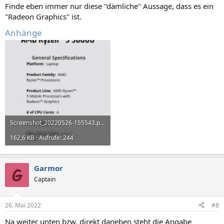
Finde eben immer nur diese "dämliche" Aussage, dass es ein
"Radeon Graphics" ist.
Anhänge
Screenshot_20220526-155543.png
162,6 KB · Aufrufe: 244
Garmor
Captain
26. Mai 2022
#8
Na weiter unten bzw. direkt daneben steht die Angabe