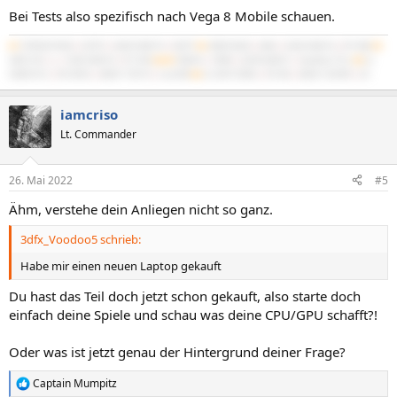
Bei Tests also spezifisch nach Vega 8 Mobile schauen.
#1
5700X3D B550
|
5070Ti
|
64GB 3600/16
|
NATX²
#2
3900X B450
|
4060
|
32GB 3600/16
|
BT-06B
#3
3600 C6H
|
x
|
16GB 3600/16
|
PC-D60
#4/M
7840HS
|
780M
|
32GB 6400/21
|
IdeaPad 5 Pro
#5
2x
X5680 SR-2
|
R9 295X2
|
48GB 1720/10
|
Cast 808
#6
2x X5675 Z8NA
|
RX 560
|
48GB 1333/9R
|
G3
iamcriso
Lt. Commander
26. Mai 2022
#5
Ähm, verstehe dein Anliegen nicht so ganz.
3dfx_Voodoo5 schrieb:
Habe mir einen neuen Laptop gekauft
Du hast das Teil doch jetzt schon gekauft, also starte doch
einfach deine Spiele und schau was deine CPU/GPU schafft?!
Oder was ist jetzt genau der Hintergrund deiner Frage?
Captain Mumpitz
R