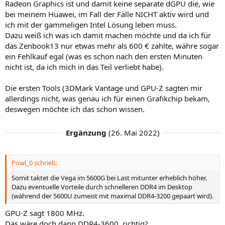
Radeon Graphics ist und damit keine separate dGPU die, wie
bei meinem Huawei, im Fall der Fälle NICHT aktiv wird und
ich mit der gammeligen Intel Lösung leben muss.
Dazu weiß ich was ich damit machen möchte und da ich für
das Zenbook13 nur etwas mehr als 600 € zahlte, währe sogar
ein Fehlkauf egal (was es schon nach den ersten Minuten
nicht ist, da ich mich in das Teil verliebt habe).
Die ersten Tools (3DMark Vantage und GPU-Z sagten mir
allerdings nicht, was genau ich für einen Grafikchip bekam,
deswegen möchte ich das schon wissen.
Ergänzung
(
26. Mai 2022
)
Powl_0 schrieb:
Somit taktet die Vega im 5600G bei Last mitunter erheblich höher.
Dazu eventuelle Vorteile durch schnelleren DDR4 im Desktop
(während der 5600U zumeist mit maximal DDR4-3200 gepaart wird).
GPU-Z sagt 1800 MHz.
Das wäre doch dann DDR4-3600, richtig?