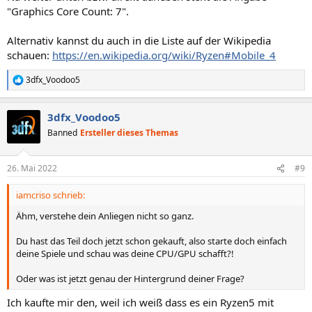
"Graphics Core Count: 7".
Alternativ kannst du auch in die Liste auf der Wikipedia
schauen:
https://en.wikipedia.org/wiki/Ryzen#Mobile_4
3dfx_Voodoo5
R
e
a
3dfx_Voodoo5
k
t
Banned
Ersteller dieses Themas
i
o
n
26. Mai 2022
#9
e
n
iamcriso schrieb:
:
Ähm, verstehe dein Anliegen nicht so ganz.
Du hast das Teil doch jetzt schon gekauft, also starte doch einfach
deine Spiele und schau was deine CPU/GPU schafft?!
Oder was ist jetzt genau der Hintergrund deiner Frage?
Ich kaufte mir den, weil ich weiß dass es ein Ryzen5 mit