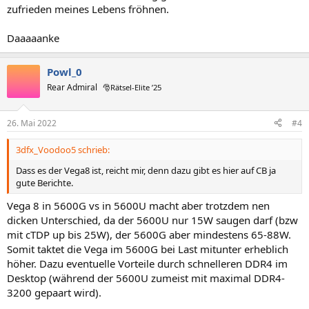
zufrieden meines Lebens fröhnen.
Daaaaanke
Powl_0
Rear Admiral
🎅Rätsel-Elite ’25
26. Mai 2022
#4
3dfx_Voodoo5 schrieb:
Dass es der Vega8 ist, reicht mir, denn dazu gibt es hier auf CB ja
gute Berichte.
Vega 8 in 5600G vs in 5600U macht aber trotzdem nen
dicken Unterschied, da der 5600U nur 15W saugen darf (bzw
mit cTDP up bis 25W), der 5600G aber mindestens 65-88W.
Somit taktet die Vega im 5600G bei Last mitunter erheblich
höher. Dazu eventuelle Vorteile durch schnelleren DDR4 im
Desktop (während der 5600U zumeist mit maximal DDR4-
3200 gepaart wird).