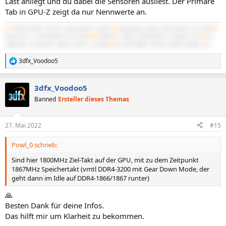
Last anliegt und du dabei die Sensoren ausliest. Der Primäre
Tab in GPU-Z zeigt da nur Nennwerte an.
#1
5700X3D B550
|
5070Ti
|
64GB 3600/16
|
NATX²
#2
3900X B450
|
4060
|
32GB 3600/16
|
BT-06B
#3
3600 C6H
|
x
|
16GB 3600/16
|
PC-D60
#4/M
7840HS
|
780M
|
32GB 6400/21
|
IdeaPad 5 Pro
#5
2x
X5680 SR-2
|
R9 295X2
|
48GB 1720/10
|
Cast 808
#6
2x X5675 Z8NA
|
RX 560
|
48GB 1333/9R
|
G3
3dfx_Voodoo5
R
e
a
3dfx_Voodoo5
k
t
Banned
Ersteller dieses Themas
i
o
n
27. Mai 2022
#15
e
n
Powl_0 schrieb:
:
Sind hier 1800MHz Ziel-Takt auf der GPU, mit zu dem Zeitpunkt
1867MHz Speichertakt (vmtl DDR4-3200 mit Gear Down Mode, der
geht dann im Idle auf DDR4-1866/1867 runter)
🙏
Besten Dank für deine Infos.
Das hilft mir um Klarheit zu bekommen.