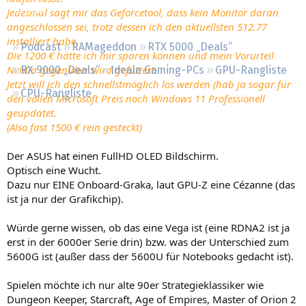
Regeln
Jedesmal sagt mir das Geforcetool, dass kein Monitor daran
angeschlossen sei, trotz dessen ich den aktuellsten 512.77
installiert habe.
Podcast
RAMageddon
RTX 5000 „Deals“
Die 1200 € hätte ich mir sparen können und mein Vorurteil
Nvidia gegenüber wird gefüttert.
RX 9000 „Deals“
Ideale Gaming-PCs
GPU-Rangliste
Jetzt will ich den schnellstmöglich los werden (hab ja sogar für
CPU-Rangliste
den vollen Microsoft Preis noch Windows 11 Professionell
geupdatet.
(Also fast 1500 € rein gesteckt)
Der ASUS hat einen FullHD OLED Bildschirm.
Optisch eine Wucht.
Dazu nur EINE Onboard-Graka, laut GPU-Z eine Cézanne (das
ist ja nur der Grafikchip).
Würde gerne wissen, ob das eine Vega ist (eine RDNA2 ist ja
erst in der 6000er Serie drin) bzw. was der Unterschied zum
5600G ist (außer dass der 5600U für Notebooks gedacht ist).
Spielen möchte ich nur alte 90er Strategieklassiker wie
Dungeon Keeper, Starcraft, Age of Empires, Master of Orion 2