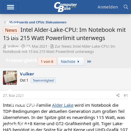
Hauptmenü
Anmelden
Mainboards und CPUs: Diskussionen
Ticker
Intel Alder-Lake-CPU: Im Notebook mit
News
Tests
15 bis 215 Watt Powerlimit unterwegs
E
E
Volker
27. Mai 2021
Zur News: Intel Alder-Lake-CPU: Im
Downloads
r
r
Notebook mit 15 bis 215 Watt Powerlimit unterwegs
s
s
Preisvergleich
Letzte
1 von 6
Nächste
t
t
e
e
l
l
Forum
Volker
l
l
Ost 1
Teammitglied
e
t
Aktuelles
r
a
m
Empfohlene Inhalte
27. Mai 2021
#1
Intels neue CPU-Familie
Alder Lake
wird im Notebook die
Neue Beiträge
TDP-Bedingungen der aktuellen Generation zum großen Teil
Neueste Aktivitäten
übernehmen. In der Spitze gibt es neuerdings 115 Watt, was
jedoch für 6+8 Kerne und GT2-Grafikeinheit gilt. Tiger Lake-
Leserartikel
H45 benötigt in der Spitze für acht Kerne und UHD-Grafik 107