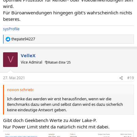
wird.
Für Büroanwendungen hingegen gibt's wahrscheinlich nichts
beseres.
sysProfile
thepate94227
R
e
a
VelleX
k
V
t
Vice Admiral
🎅Rätsel-Elite ’25
i
o
n
27. Mai 2021
#19
e
n
noxon schrieb:
:
Ich denke das werden wir erst herausfinden, wenn wir die
Benchmarks dazu sehen und selbst dann wird es dazu sicherlich
keine eindeutige Antwort geben.
Gibt doch Geekbench Werte zu Alder Lake-P.
Nur Power Limit steht da natürlich nicht mit dabei.