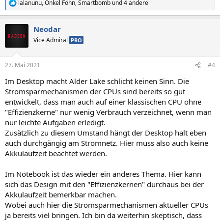
lalanunu
,
Onkel Föhn
,
Smartbomb
und 4 andere
R
e
a
Neodar
k
t
Vice Admiral
PRO
i
o
n
27. Mai 2021
#4
e
n
Im Desktop macht Alder Lake schlicht keinen Sinn. Die
:
Stromsparmechanismen der CPUs sind bereits so gut
entwickelt, dass man auch auf einer klassischen CPU ohne
"Effizienzkerne" nur wenig Verbrauch verzeichnet, wenn man
nur leichte Aufgaben erledigt.
Zusätzlich zu diesem Umstand hängt der Desktop halt eben
auch durchgängig am Stromnetz. Hier muss also auch keine
Akkulaufzeit beachtet werden.
Im Notebook ist das wieder ein anderes Thema. Hier kann
sich das Design mit den "Effizienzkernen" durchaus bei der
Akkulaufzeit bemerkbar machen.
Wobei auch hier die Stromsparmechanismen aktueller CPUs
ja bereits viel bringen. Ich bin da weiterhin skeptisch, dass