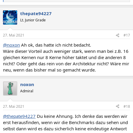
e
a
thepate94227
k
t
Lt. Junior Grade
i
o
n
27. Mai 2021
#17
e
n
@noxon
Ah ok, das hatte ich nicht bedacht.
:
Wäre dieser Vorteil auch weniger stark, wenn man bei z.B. 16
gleichen Kernen nur 8 Kerne höher taktet und die anderen 8
nicht? Oder geht das rein von der Architektur nicht? Wäre mir
neu, wenn das bisher mal so gemacht wurde.
noxon
Admiral
27. Mai 2021
#18
@thepate94227
Du keine Ahnung. Ich denke das werden wir
erst herausfinden, wenn wir die Benchmarks dazu sehen und
selbst dann wird es dazu sicherlich keine eindeutige Antwort