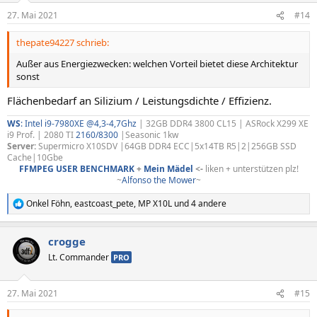
n
27. Mai 2021
#14
e
n
thepate94227 schrieb:
:
Außer aus Energiezwecken: welchen Vorteil bietet diese Architektur
sonst
Flächenbedarf an Silizium / Leistungsdichte / Effizienz.
WS
:
Intel i9-7980XE @4,3-4,7Ghz
| 32GB DDR4 3800 CL15 | ASRock X299 XE
i9 Prof. | 2080 TI
2160/8300
|Seasonic 1kw
Server:
Supermicro X10SDV |64GB DDR4 ECC|5x14TB R5|2|256GB SSD
Cache|10Gbe
FFMPEG USER BENCHMARK
+
Mein Mädel
<-
liken + unterstützen plz!
~
Alfonso the Mower
~​
Onkel Föhn
,
eastcoast_pete
,
MP X10L
und 4 andere
R
e
a
crogge
k
t
Lt. Commander
PRO
i
o
n
27. Mai 2021
#15
e
n