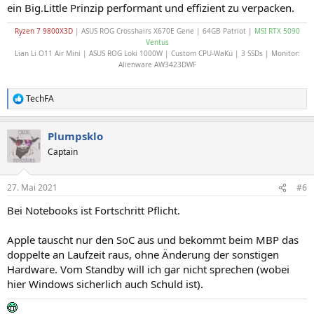
ein Big.Little Prinzip performant und effizient zu verpacken.
Ryzen 7 9800X3D
| ASUS ROG Crosshairs X670E Gene | 64GB Patriot |
MSI RTX 5090
Ventus
Lian Li O11 Air Mini | ASUS ROG Loki 1000W | Custom CPU-WaKü | 3 SSDs | Monitor:
Alienware AW3423DWF
TechFA
R
e
a
Plumpsklo
k
t
Captain
i
o
n
27. Mai 2021
#6
e
n
Bei Notebooks ist Fortschritt Pflicht.
:
Apple tauscht nur den SoC aus und bekommt beim MBP das
doppelte an Laufzeit raus, ohne Änderung der sonstigen
Hardware. Vom Standby will ich gar nicht sprechen (wobei
hier Windows sicherlich auch Schuld ist).