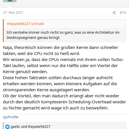
i
o
n
27. Mai 2021
#16
e
n
thepate94227 schrieb:
:
Ich verstehe immer noch nicht so ganz, was so eine Architektur im
Desktopsegment genau bringt
Naja, theoretisch können die großen Kerne dann schneller
takten, weil die CPU nicht so heiß wird.
Wir wissen ja, dass die CPUs niemals mit ihrem vollen Turbo-
Takt laufen, selbst wenn nur die Hälfte oder ein Viertel der
Kerne genutzt werden.
Diese hohen Taktraten sollten durchaus länger aufrecht
erhalten werden können, wenn kleinere Aufgaben auf die
stromsparenden Kerne ausgelagert werden.
Ob der Vorteil, den man dadurch erlangt aber nicht wieder
durch den deutlich komplexeren Scheduling-Overhead wieder
zu Nichte gemacht wird wage ich auch zu bezweifeln.
sysProfile
gaelic
und
thepate94227
R