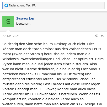
Taderaz
und
TechFA
R
e
a
Sysworker
k
S
t
Lieutenant
i
o
n
27. Mai 2021
#7
e
n
So richtig den Sinn sehe ich im Desktop auch nicht. Hier
:
könnte man doch "problemlos" aus den vorhandenen CPU's
mehr (=weniger Strom !) herausholen indem man die
Window's Powereinstellungen und Scheduler optimiert. Beim
Ryzen kann man ja quasi jeden Kern einzeln steuern. Also
warum nicht 2 Kerne definieren, die bei niedrig Last Modus
betrieben werden ( z.B. maximal bis 3GHz takten) und
entsprechend effizienter laufen. Der Windows Scheduler
müsste dann die niedrig Last Threads auf diese Kerne legen.
Vorteil: Benötigt man Full Power, könnte man auch diese
Kerne wieder im Full Power Modus betreiben. Wenn das zu
kompliziert ist, könnten die beiden Kerne auch so
weiterlaufen, dann hätte man also schon ein X+2 Design. Ob