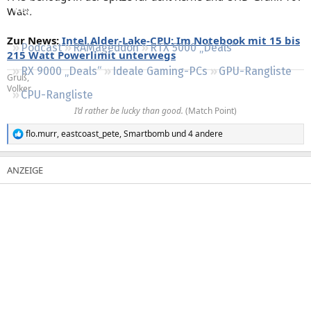
Watt.
Regeln
Zur News:
Intel Alder-Lake-CPU: Im Notebook mit 15 bis
Podcast
RAMageddon
RTX 5000 „Deals“
215 Watt Powerlimit unterwegs
RX 9000 „Deals“
Ideale Gaming-PCs
GPU-Rangliste
Gruß,
Volker
CPU-Rangliste
I’d rather be lucky than good.
(Match Point)​
flo.murr
,
eastcoast_pete
,
Smartbomb
und 4 andere
R
e
a
k
t
i
o
n
e
n
: