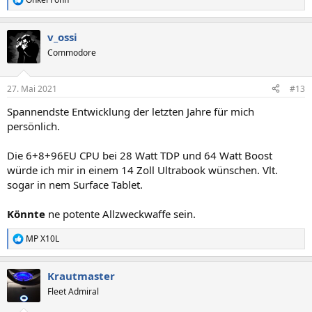
R
e
a
v_ossi
k
t
Commodore
i
o
n
27. Mai 2021
#13
e
n
Spannendste Entwicklung der letzten Jahre für mich
:
persönlich.
Die 6+8+96EU CPU bei 28 Watt TDP und 64 Watt Boost
würde ich mir in einem 14 Zoll Ultrabook wünschen. Vlt.
sogar in nem Surface Tablet.
Könnte
ne potente Allzweckwaffe sein.
MP X10L
R
e
a
Krautmaster
k
t
Fleet Admiral
i
o