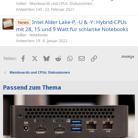
Volker
Mainboards und CPUs: Diskussionen
Antworten
145
22. Februar 2021
Intel Alder Lake-P, -U & -Y: Hybrid-CPUs
News
mit 28, 15 und 9 Watt für schlanke Notebooks
Volker
Notebooks
Antworten
19
6. Januar 2022
Facebook
X (Twitter)
Bluesky
Reddit
WhatsApp
E-Mail
Link
Teilen:
Mainboards und CPUs: Diskussionen
Passend zum Thema