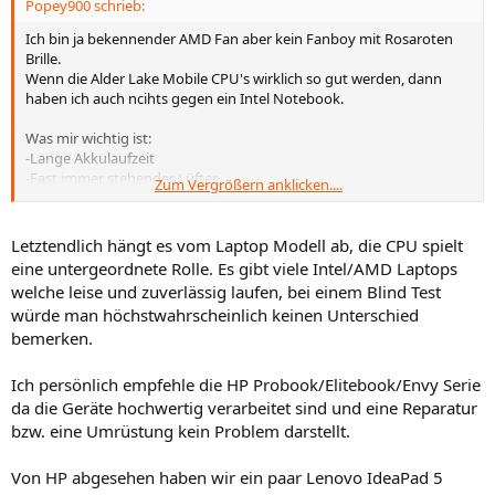
Popey900 schrieb:
:
Ich bin ja bekennender AMD Fan aber kein Fanboy mit Rosaroten
Brille.
Wenn die Alder Lake Mobile CPU's wirklich so gut werden, dann
haben ich auch ncihts gegen ein Intel Notebook.
Was mir wichtig ist:
-Lange Akkulaufzeit
-Fast immer stehender Lüfter
Zum Vergrößern anklicken....
-Minimalen Verbrauch im Idle
Letztendlich hängt es vom Laptop Modell ab, die CPU spielt
Im Desktop ist es mir nicht so wichtig ob die CPU 20w oder 10w im
eine untergeordnete Rolle. Es gibt viele Intel/AMD Laptops
Idle verbraucht.
welche leise und zuverlässig laufen, bei einem Blind Test
würde man höchstwahrscheinlich keinen Unterschied
bemerken.
Ich persönlich empfehle die HP Probook/Elitebook/Envy Serie
da die Geräte hochwertig verarbeitet sind und eine Reparatur
bzw. eine Umrüstung kein Problem darstellt.
Von HP abgesehen haben wir ein paar Lenovo IdeaPad 5