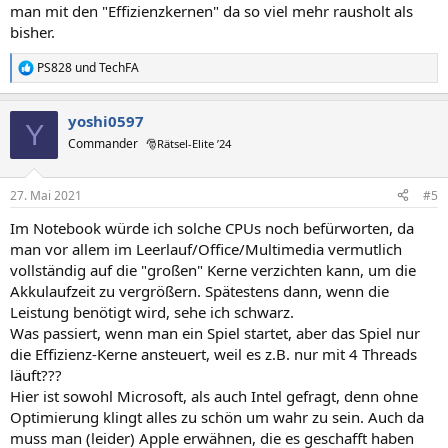
man mit den "Effizienzkernen" da so viel mehr rausholt als
bisher.
PS828
und
TechFA
R
e
a
yoshi0597
k
Y
t
Commander
🎅Rätsel-Elite ’24
i
o
n
27. Mai 2021
#5
e
n
Im Notebook würde ich solche CPUs noch befürworten, da
:
man vor allem im Leerlauf/Office/Multimedia vermutlich
vollständig auf die "großen" Kerne verzichten kann, um die
Akkulaufzeit zu vergrößern. Spätestens dann, wenn die
Leistung benötigt wird, sehe ich schwarz.
Was passiert, wenn man ein Spiel startet, aber das Spiel nur
die Effizienz-Kerne ansteuert, weil es z.B. nur mit 4 Threads
läuft???
Hier ist sowohl Microsoft, als auch Intel gefragt, denn ohne
Optimierung klingt alles zu schön um wahr zu sein. Auch da
muss man (leider) Apple erwähnen, die es geschafft haben