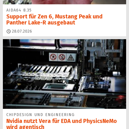
AIDA64 8.35
Support für Zen 6, Mustang Peak und
Panther Lake-R ausgebaut
28.07.2026
CHIPDESIGN UND ENGINEERING
Nvidia nutzt Vera für EDA und PhysicsNeMo
wird agentisch