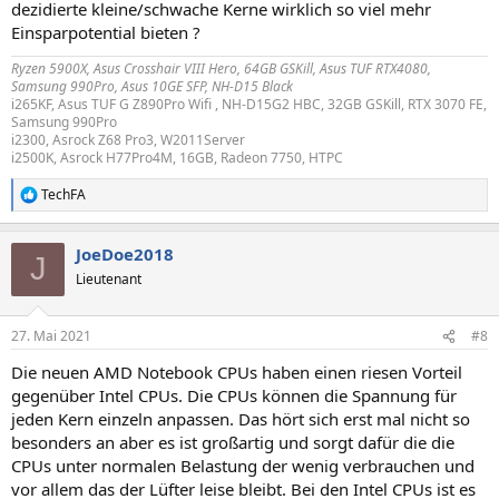
dezidierte kleine/schwache Kerne wirklich so viel mehr
Einsparpotential bieten ?
Ryzen 5900X, Asus Crosshair VIII Hero, 64GB GSKill, Asus TUF RTX4080,
Samsung 990Pro, Asus 10GE SFP, NH-D15 Black
i265KF, Asus TUF G Z890Pro Wifi , NH-D15G2 HBC, 32GB GSKill, RTX 3070 FE,
Samsung 990Pro
i2300, Asrock Z68 Pro3, W2011Server
i2500K, Asrock H77Pro4M, 16GB, Radeon 7750, HTPC
TechFA
R
e
a
JoeDoe2018
k
J
t
Lieutenant
i
o
n
27. Mai 2021
#8
e
n
Die neuen AMD Notebook CPUs haben einen riesen Vorteil
:
gegenüber Intel CPUs. Die CPUs können die Spannung für
jeden Kern einzeln anpassen. Das hört sich erst mal nicht so
besonders an aber es ist großartig und sorgt dafür die die
CPUs unter normalen Belastung der wenig verbrauchen und
vor allem das der Lüfter leise bleibt. Bei den Intel CPUs ist es