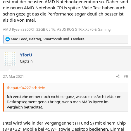
erst mit der neusten AMD Notebookgeneration so. Daher sind
die neuen AMD Notebook CPUs spitze. Viele Test haben auch
schon gezeigt das die Performance sogar deutlich besser ist
als die von Intel.
AMD Ryzen 3800XT, 32GB CL 16, ASUS ROG STRIX X570-E Gaming
Mac_Leod
,
Beitrag
,
Smartbomb
und 3 andere
R
e
a
YforU
k
t
Captain
i
o
n
27. Mai 2021
#9
e
n
thepate94227 schrieb:
:
Ich verstehe immer noch nicht so ganz, was so eine Architektur im
Desktopsegment genau bringt, wenn man AMDs Ryzen im
Vergleich betrachtet.
Intel wird wie in der Vergangenheit (H und S) mit einem Chip
(8+8+32) Mobile bei 45W+ sowie Desktop bedienen. Einmal