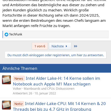
und Ambitionen das bestmögliche aus dieser zu ziehen und
jeden Kunden glücklich zu machen. Wirklich große
Fortschritte in dieser Richtung sehe ich dann 2024/2025,
wenn die ersten Bestrebungen des neuen Chefs langsam am
Markt anfangen reife Früchte zu tragen.
TechFunk
R
e
a
Letzte
1 von 6
Nächste
k
t
Du musst dich einloggen oder registrieren, um hier zu antworten.
i
o
n
Ähnliche Themen
e
n
:
Intel Alder Lake-H: 14 Kerne sollen im
News
Notebook auch Apple M1 Max schlagen
Volker
Mainboards und CPUs: Diskussionen
Antworten
26
10. Januar 2022
Intel Alder-Lake-CPU: Mit 14 Kernen & 20
Notiz
Threads bei bis zu 4,7 GHz in Erprobung