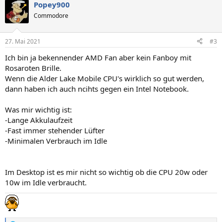
Popey900
k
t
Commodore
i
o
n
27. Mai 2021
#3
e
n
Ich bin ja bekennender AMD Fan aber kein Fanboy mit
:
Rosaroten Brille.
Wenn die Alder Lake Mobile CPU's wirklich so gut werden,
dann haben ich auch ncihts gegen ein Intel Notebook.
Was mir wichtig ist:
-Lange Akkulaufzeit
-Fast immer stehender Lüfter
-Minimalen Verbrauch im Idle
Im Desktop ist es mir nicht so wichtig ob die CPU 20w oder
10w im Idle verbraucht.