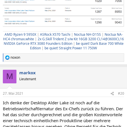
AMD Ryzen 9 5950X
|
ASRock X570 Taichi
|
Noctua NH-D15S
|
Noctua NA-
HC4 chromax.white
|
2x G.Skill Trident Z s/w Kit 16GB 3200 CL14@3600CL16
NVIDIA GeForce RTX 3080 Founders Edition
|
be quiet! Dark Base 700 White
Edition
|
be quiet! Straight Power 11 750W
noxon
R
e
a
markox
k
M
t
Lieutenant
i
o
n
27. Mai 2021
#20
e
n
Ich denke der Desktop Alder Lake ist noch auf die
:
Betriebswirtschaftlernatur des Ex-Chefs zurück zu führen. Der
hat das sicher durchgerechnet und die großen Kostenvorteile
einer technisch einheitlichen Produktline über mehrere
Geräteklassen hinaus gesehen. Ohne Respekt für die Technik