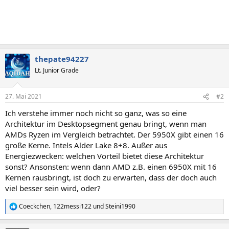
thepate94227
Lt. Junior Grade
27. Mai 2021
#2
Ich verstehe immer noch nicht so ganz, was so eine
Architektur im Desktopsegment genau bringt, wenn man
AMDs Ryzen im Vergleich betrachtet. Der 5950X gibt einen 16
große Kerne. Intels Alder Lake 8+8. Außer aus
Energiezwecken: welchen Vorteil bietet diese Architektur
sonst? Ansonsten: wenn dann AMD z.B. einen 6950X mit 16
Kernen rausbringt, ist doch zu erwarten, dass der doch auch
viel besser sein wird, oder?
Coeckchen
,
122messi122
und
Steini1990
R
e
a