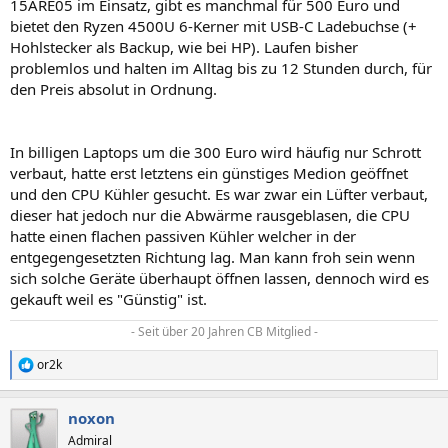
15ARE05 im Einsatz, gibt es manchmal für 500 Euro und
bietet den Ryzen 4500U 6-Kerner mit USB-C Ladebuchse (+
Hohlstecker als Backup, wie bei HP). Laufen bisher
problemlos und halten im Alltag bis zu 12 Stunden durch, für
den Preis absolut in Ordnung.
In billigen Laptops um die 300 Euro wird häufig nur Schrott
verbaut, hatte erst letztens ein günstiges Medion geöffnet
und den CPU Kühler gesucht. Es war zwar ein Lüfter verbaut,
dieser hat jedoch nur die Abwärme rausgeblasen, die CPU
hatte einen flachen passiven Kühler welcher in der
entgegengesetzten Richtung lag. Man kann froh sein wenn
sich solche Geräte überhaupt öffnen lassen, dennoch wird es
gekauft weil es "Günstig" ist.
- Seit über 20 Jahren CB Mitglied -​
or2k
R
e
a
noxon
k
t
Admiral