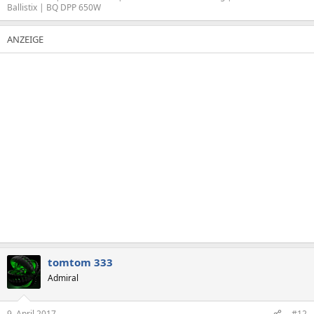
Ballistix | BQ DPP 650W
tomtom 333
Admiral
9. April 2017
#12