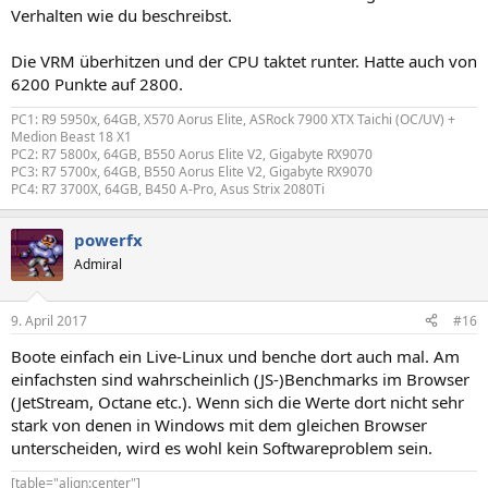
Verhalten wie du beschreibst.
Die VRM überhitzen und der CPU taktet runter. Hatte auch von
6200 Punkte auf 2800.
PC1: R9 5950x, 64GB, X570 Aorus Elite, ASRock 7900 XTX Taichi (OC/UV) +
Medion Beast 18 X1
PC2: R7 5800x, 64GB, B550 Aorus Elite V2, Gigabyte RX9070
PC3: R7 5700x, 64GB, B550 Aorus Elite V2, Gigabyte RX9070
PC4: R7 3700X, 64GB, B450 A-Pro, Asus Strix 2080Ti
powerfx
Admiral
9. April 2017
#16
Boote einfach ein Live-Linux und benche dort auch mal. Am
einfachsten sind wahrscheinlich (JS-)Benchmarks im Browser
(JetStream, Octane etc.). Wenn sich die Werte dort nicht sehr
stark von denen in Windows mit dem gleichen Browser
unterscheiden, wird es wohl kein Softwareproblem sein.
[table="align:center"]