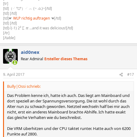
[tr]
[td]（╯°□°）╯︵ (~ .o.)~[/td]
[td] [/td]
[td]☛
WLP richtig auftragen
☚[/td]
[td] [/td]
[td]√(-1) 2³ ∑ ℼ ...and it was delicious![/td]
[/tr]
[/table]
aid0nex
Rear Admiral
Ersteller dieses Themas
9. April 2017
#17
Bully|Ossi schrieb:
Das Problem kenne ich, hatte ich auch. Das liegt am Mainboard und
dort speziell an der Spannungsversorgung. Die ist wohl durch das
Alter nun zu schwach geworden. Netzteil wechseln half bei mir auch
nicht, erst ein anderes Mainboard brachte Abhilfe. Ich hatte exakt
das gleiche Verhalten wie du beschreibst.
Die VRM überhitzen und der CPU taktet runter. Hatte auch von 6200
Punkte auf 2800.