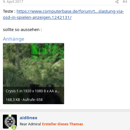
9. April 2017
#4
Teste :
https://www.computerbase.de/forum/t...slastung-via-
osd-in-spielen-anzeigen.1242131/
sollte so aussehen :
Anhänge
Crysis 1 in 1920 x 1080 8 x AA auf Sehr hoch.jpg
168,3 KB · Aufrufe: 658
aid0nex
Rear Admiral
Ersteller dieses Themas