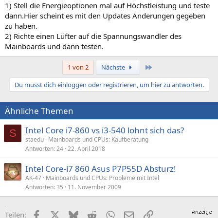
1) Stell die Energieoptionen mal auf Höchstleistung und teste
dann.Hier scheint es mit den Updates Änderungen gegeben
zu haben.
2) Richte einen Lüfter auf die Spannungswandler des
Mainboards und dann testen.
Letzte
1 von 2
Nächste
Du musst dich einloggen oder registrieren, um hier zu antworten.
Ähnliche Themen
Intel Core i7-860 vs i3-540 lohnt sich das?
S
staedu
Mainboards und CPUs: Kaufberatung
Antworten
24
22. April 2018
Intel Core-i7 860 Asus P7P55D Absturz!
AK-47
Mainboards und CPUs: Probleme mit Intel
Antworten
35
11. November 2009
Facebook
X (Twitter)
Bluesky
Reddit
WhatsApp
E-Mail
Link
Teilen: