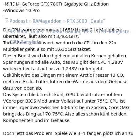
-NVIDIA GeForce GTX 780Ti Gigabyte GHz Edition
Regeln
-Windows 10 Pro
-...
Podcast
RAMageddon
RTX 5000 „Deals“
Die CPU wurde von mir auf 165MHz mit 21x Multiplier
RX 9000 „Deals“
Ideale Gaming-PCs
GPU-Rangliste
übertaktet, läuft also mit 3,465GHz.
CPU-Rangliste
Turbo Boost ist aktiviert, wodurch die CPU in den 22x
Multiplier geht, also mit 3,630GHz taktet.
Dieser Boost wird durchgehend auf allen Kernen gehalten.
Spannungen sind alle Auto, das MB gibt der CPU 1,280V
wobei er bei Last auf bis zu 1,248V runter geht.
Gekühlt wird das Dingen mit einem Arctic Freezer 13 CO,
mehrere Arctic Lüfter führen die Wärme aus dem Gehäuse
dazu von oben ab.
Das System bleibt recht kühl, GPU bleibt trotz erhöhtem
VCore per BIOS Mod unter Vollast auf unter 75°C, CPU ist
immer irgendwo zwischen 60-65°C beim zocken, CoreDMG
bringt das Ding auf 70-75°C. Also alles schön kühl bei den
Komponenten und im Gehäuse.
Doch jetzt das Problem: Spiele wie BF1 fangen plötzlich an zu