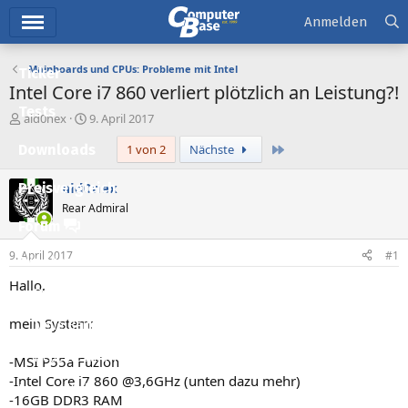
Hauptmenü
Anmelden
Mainboards und CPUs: Probleme mit Intel
Ticker
Intel Core i7 860 verliert plötzlich an Leistung?!
Tests
E
E
aid0nex
9. April 2017
r
r
Letzte
Downloads
1 von 2
Nächste
s
s
t
t
e
e
aid0nex
Preisvergleich
l
l
Rear Admiral
l
l
Forum
e
t
r
a
9. April 2017
#1
Aktuelles
m
Hallo,
Empfohlene Inhalte
mein System:
Neue Beiträge
Neueste Aktivitäten
-MSI P55a Fuzion
-Intel Core i7 860 @3,6GHz (unten dazu mehr)
Leserartikel
-16GB DDR3 RAM