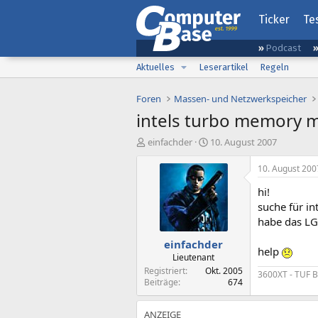
Ticker
Te
Podcast
Aktuelles
Leserartikel
Regeln
Foren
Massen- und Netzwerkspeicher
intels turbo memory m
E
E
einfachder
10. August 2007
r
r
s
s
10. August 200
t
t
hi!
e
e
l
l
suche für in
l
l
habe das LG
e
t
einfachder
r
a
help
m
Lieutenant
Registriert
Okt. 2005
3600XT - TUF B
Beiträge
674