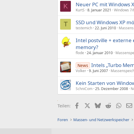
Neuer PC mit Windows X
K
KurtS
8. Januar 2021
Windows 7/8
SSD und Windows XP mög
T
testemich
22. Juni 2010
Massens
Intel postville + externe
memory?
flode
24. Januar 2010
Massenspe
Intels „Turbo Mem
News
Volker
9. Juni 2007
Massenspeic
Kein Starten von Windo
SchniCom
25. Dezember 2008
N
Facebook
X (Twitter)
Bluesky
Reddit
What
Teilen:
Foren
Massen- und Netzwerkspeicher