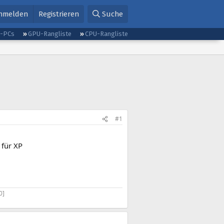
nmelden
Registrieren
Suche
g-PCs
GPU-Rangliste
CPU-Rangliste
#1
 für XP
0]