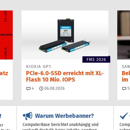
FMS 2026
KIOXIA GP1
SAN
atz
PCIe-6.0-SSD erreicht mit XL-
Be
Flash 10 Mio. IOPS
im
Kommentare
4
06.08.2026
5
Warum Werbebanner?
!
ComputerBase berichtet unabhängig und
Compu
er