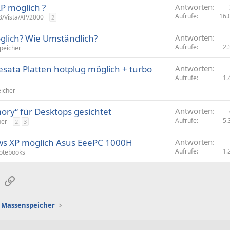
P möglich ?
Antworten
Aufrufe
16.
/Vista/XP/2000
2
lich? Wie Umständlich?
Antworten
Aufrufe
2.
peicher
 esata Platten hotplug möglich + turbo
Antworten
Aufrufe
1.
icher
ory“ für Desktops gesichtet
Antworten
Aufrufe
5.
her
2
3
ws XP möglich Asus EeePC 1000H
Antworten
Aufrufe
1.
otebooks
sApp
E-Mail
Link
Massenspeicher