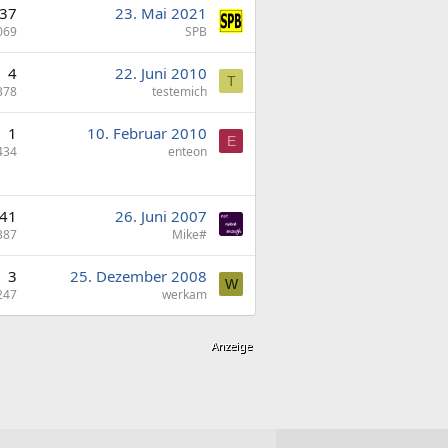
37
23. Mai 2021
069
SPB
4
22. Juni 2010
T
378
testemich
1
10. Februar 2010
E
434
enteon
41
26. Juni 2007
387
Mike#
3
25. Dezember 2008
W
247
werkam