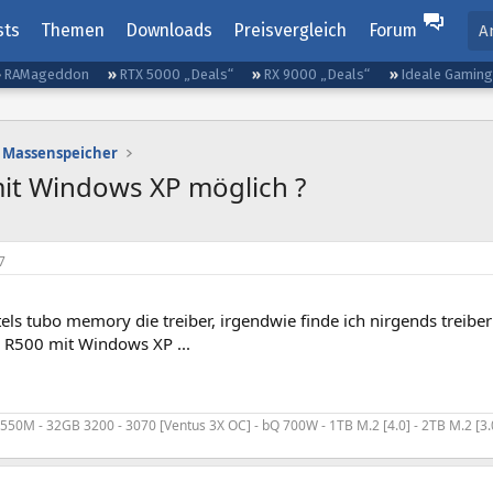
sts
Themen
Downloads
Preisvergleich
Forum
A
RAMageddon
RTX 5000 „Deals“
RX 9000 „Deals“
Ideale Gamin
Massenspeicher
it Windows XP möglich ?
7
tels tubo memory die treiber, irgendwie finde ich nirgends treiber
 R500 mit Windows XP ...
550M - 32GB 3200 - 3070 [Ventus 3X OC] - bQ 700W - 1TB M.2 [4.0] - 2TB M.2 [3.