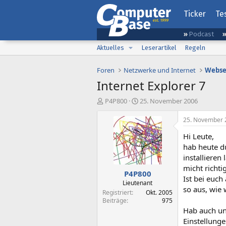
Ticker
Te
Podcast
Aktuelles
Leserartikel
Regeln
Foren
Netzwerke und Internet
Webse
Internet Explorer 7
E
E
P4P800
25. November 2006
r
r
s
s
25. November 
t
t
Hi Leute,
e
e
l
l
hab heute d
l
l
installieren
e
t
micht richti
P4P800
r
a
Ist bei euc
m
Lieutenant
so aus, wie 
Registriert
Okt. 2005
Beiträge
975
Hab auch unt
Einstellunge