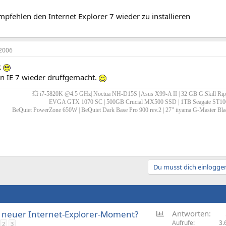
pfehlen den Internet Explorer 7 wieder zu installieren
2006
k
n IE 7 wieder druffgemacht.
💥
i7-5820K @4.5 GHz| Noctua NH-D15S | Asus X99-A II | 32 GB G.Skill R
EVGA GTX 1070 SC | 500GB Crucial MX500 SSD | 1TB Seagate ST
BeQuiet PowerZone 650W | BeQuiet Dark Base Pro 900 rev.2 | 27" iiyama G-Master
Du musst dich einloggen
U
 neuer Internet-Explorer-Moment?
Antworten
m
Aufrufe
3.
2
3