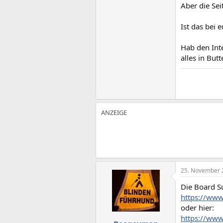
Aber die Se
Ist das bei 
Hab den Inte
alles in But
25. November 
Die Board Su
https://www
oder hier:
https://www