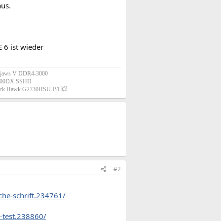
aus.
 6 ist wieder
ipjaws V DDR4-3000
1000DX SSHD
 Black Hawk G2730HSU-B1 💥
#2
che-schrift.234761/
-test.238860/