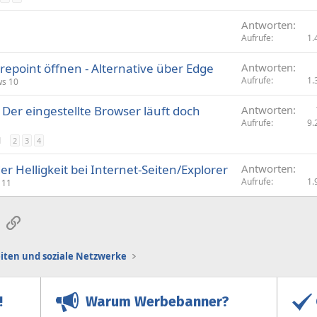
f
Antworten
r
Aufrufe
1.
a
g
repoint öffnen - Alternative über Edge
Antworten
e
Aufrufe
1.
s 10
 Der eingestellte Browser läuft doch
Antworten
Aufrufe
9.
1
2
3
4
er Helligkeit bei Internet-Seiten/Explorer
Antworten
Aufrufe
1.
 11
sApp
E-Mail
Link
iten und soziale Netzwerke
Warum Werbebanner?
!