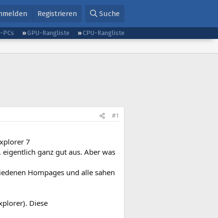
nmelden
Registrieren
Suche
g-PCs
GPU-Rangliste
CPU-Rangliste
#1
xplorer 7
. eigentlich ganz gut aus. Aber was
chiedenen Hompages und alle sahen
xplorer). Diese