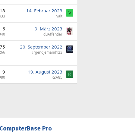
18
14. Februar 2023
V
433
vait
6
9. März 2023
340
duAffentier
75
20. September 2022
266
Irgendjemand123
9
19. August 2023
R
980
RZA85
ComputerBase Pro