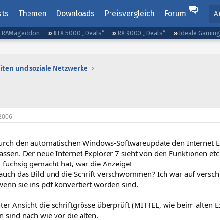
sts
Themen
Downloads
Preisvergleich
Forum
A
RAMageddon
RTX 5000 „Deals“
RX 9000 „Deals“
Ideale Gamin
iten und soziale Netzwerke
2006
urch den automatischen Windows-Softwareupdate den Internet E
 lassen. Der neue Internet Explorer 7 sieht von den Funktionen etc
g fuchsig gemacht hat, war die Anzeige!
h auch das Bild und die Schrift verschwommen? Ich war auf vers
wenn sie ins pdf konvertiert worden sind.
er Ansicht die schriftgrösse überprüft (MITTEL, wie beim alten E
n sind nach wie vor die alten.