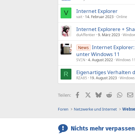
Internet Explorer
V
vait
14. Februar 2023
Online
Internet Explorere + Sha
duAffentier
9. März 2023
Window
Internet Explorer:
News
unter Windows 11
SVΞN
4. August 2022
Windows 1
Eigenartiges Verhalten d
R
RZA85
19. August 2023
Windows
Facebook
X (Twitter)
Bluesky
Reddit
What
Teilen:
Foren
Netzwerke und Internet
Webse
Nichts mehr verpassen