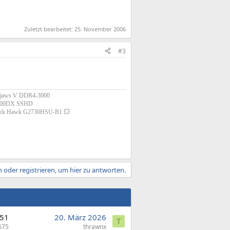
Zuletzt bearbeitet:
25. November 2006
#3
ipjaws V DDR4-3000
1000DX SSHD
 Black Hawk G2730HSU-B1 💥
 oder registrieren, um hier zu antworten.
51
20. März 2026
T
675
thrawnx