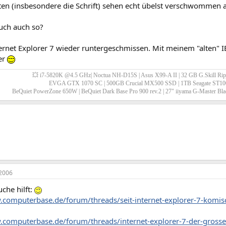
iten (insbesondere die Schrift) sehen echt übelst verschwommen 
euch auch so?
rnet Explorer 7 wieder runtergeschmissen. Mit meinem "alten" IE
ter
💥
i7-5820K @4.5 GHz| Noctua NH-D15S | Asus X99-A II | 32 GB G.Skill R
EVGA GTX 1070 SC | 500GB Crucial MX500 SSD | 1TB Seagate ST
BeQuiet PowerZone 650W | BeQuiet Dark Base Pro 900 rev.2 | 27" iiyama G-Master
2006
che hilft:
.computerbase.de/forum/threads/seit-internet-explorer-7-komis
.computerbase.de/forum/threads/internet-explorer-7-der-grosse