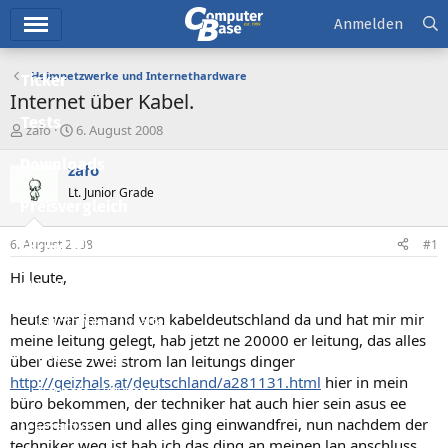
Hauptmenü
Anmelden
Heimnetzwerke und Internethardware
Ticker
Internet über Kabel.
Tests
E
E
zafo
6. August 2008
r
r
Downloads
s
s
zafo
t
t
Lt. Junior Grade
e
e
Preisvergleich
l
l
l
l
6. August 2008
#1
Forum
e
t
r
a
Hi leute,
Aktuelles
m
heute war jemand von kabeldeutschland da und hat mir mir
Empfohlene Inhalte
meine leitung gelegt, hab jetzt ne 20000 er leitung, das alles
Neue Beiträge
über diese zwei strom lan leitungs dinger
http://geizhals.at/deutschland/a281131.html
hier in mein
Neueste Aktivitäten
büro bekommen, der techniker hat auch hier sein asus ee
angeschlossen und alles ging einwandfrei, nun nachdem der
Leserartikel
techniker weg ist hab ich das ding an meinen lan anschluss