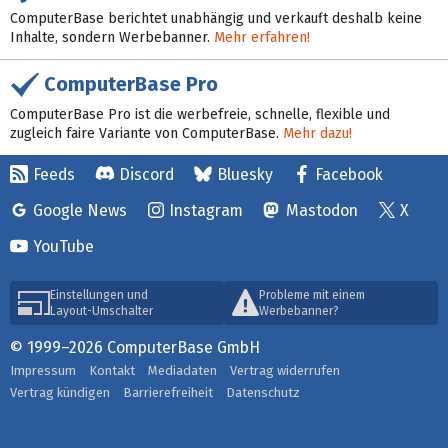
ComputerBase berichtet unabhängig und verkauft deshalb keine
Inhalte, sondern Werbebanner.
Mehr erfahren!
ComputerBase Pro
ComputerBase Pro ist die werbefreie, schnelle, flexible und
zugleich faire Variante von ComputerBase.
Mehr dazu!
Feeds
Discord
Bluesky
Facebook
Google News
Instagram
Mastodon
X
YouTube
Einstellungen und
Probleme mit einem
Layout-Umschalter
Werbebanner?
© 1999–2026 ComputerBase GmbH
Impressum
Kontakt
Mediadaten
Vertrag widerrufen
Vertrag kündigen
Barrierefreiheit
Datenschutz