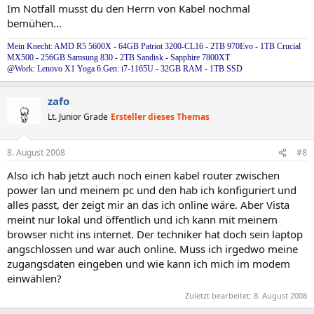
Im Notfall musst du den Herrn von Kabel nochmal
bemühen...
Mein Knecht: AMD R5 5600X - 64GB Patriot 3200-CL16 - 2TB 970Evo - 1TB Crucial
MX500 - 256GB Samsung 830 - 2TB Sandisk - Sapphire 7800XT
@Work: Lenovo X1 Yoga 6.Gen: i7-1165U - 32GB RAM - 1TB SSD
zafo
Lt. Junior Grade
Ersteller dieses Themas
8. August 2008
#8
Also ich hab jetzt auch noch einen kabel router zwischen
power lan und meinem pc und den hab ich konfiguriert und
alles passt, der zeigt mir an das ich online wäre. Aber Vista
meint nur lokal und öffentlich und ich kann mit meinem
browser nicht ins internet. Der techniker hat doch sein laptop
angschlossen und war auch online. Muss ich irgedwo meine
zugangsdaten eingeben und wie kann ich mich im modem
einwählen?
Zuletzt bearbeitet:
8. August 2008