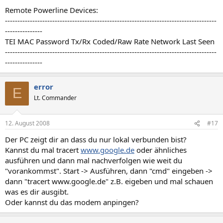
Remote Powerline Devices:
-------------------------------------------------------------------------------------
---------------
TEI MAC Password Tx/Rx Coded/Raw Rate Network Last Seen
-------------------------------------------------------------------------------------
---------------
error
E
Lt. Commander
12. August 2008
#17
Der PC zeigt dir an dass du nur lokal verbunden bist?
Kannst du mal tracert
www.google.de
oder ähnliches
ausführen und dann mal nachverfolgen wie weit du
"vorankommst". Start -> Ausführen, dann "cmd" eingeben ->
dann "tracert www.google.de" z.B. eigeben und mal schauen
was es dir ausgibt.
Oder kannst du das modem anpingen?