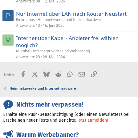
Antworten
38
12. Mai 2026
Nur Internet über LAN nach Router Neustart
P
Pinkmanos
Heimnetzwerke und Internethardware
Antworten
13
16. Juni 2025
Internet über Kabel - Anbieter frei wählen
M
möglich?
Mumbai
Internetprovider und Webhosting
Antworten
23
28. Mai 2024
Facebook
X (Twitter)
Bluesky
Reddit
WhatsApp
E-Mail
Link
Teilen:
Heimnetzwerke und Internethardware
Nichts mehr verpassen!
Erhalte eine Push-Benachrichtigung (oder einen Newsletter) bei
Erscheinen neuer Tests und Berichte:
Jetzt anmelden!
Warum Werbebanner?