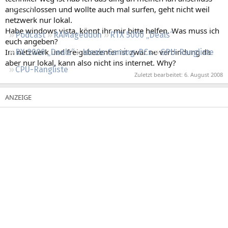
Regeln
angeschlossen und wollte auch mal surfen, geht nicht weil
netzwerk nur lokal.
Habe windows vista, könnt ihr mir bitte helfen. Was muss ich
Podcast
RAMageddon
RTX 5000 „Deals“
euch angeben?
Im netzwerk und freigabezenter ist zwar ne verbindung da
RX 9000 „Deals“
Ideale Gaming-PCs
GPU-Rangliste
aber nur lokal, kann also nicht ins internet. Why?
CPU-Rangliste
Zuletzt bearbeitet:
6. August 2008