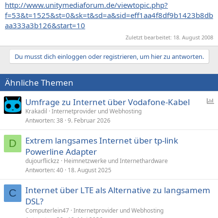
http://www.unitymediaforum.de/viewtopic.php?
f=53&t=1525&st=0&sk=t&sd=a&sid=eff1aa4f8df9b1423b8db
aa333a3b126&start=10
Zuletzt bearbeitet:
18. August 2008
Du musst dich einloggen oder registrieren, um hier zu antworten.
Ähnliche Themen
Umfrage zu Internet über Vodafone-Kabel
Krakadil
Internetprovider und Webhosting
Antworten
38
9. Februar 2026
f
r
Extrem langsames Internet über tp-link
a
D
Powerline Adapter
g
dujourflickzz
Heimnetzwerke und Internethardware
e
Antworten
40
18. August 2025
Internet über LTE als Alternative zu langsamem
C
DSL?
Computerlein47
Internetprovider und Webhosting