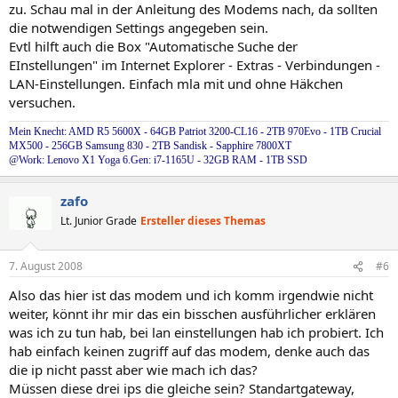
zu. Schau mal in der Anleitung des Modems nach, da sollten
die notwendigen Settings angegeben sein.
Evtl hilft auch die Box "Automatische Suche der
EInstellungen" im Internet Explorer - Extras - Verbindungen -
LAN-Einstellungen. Einfach mla mit und ohne Häkchen
versuchen.
Mein Knecht: AMD R5 5600X - 64GB Patriot 3200-CL16 - 2TB 970Evo - 1TB Crucial
MX500 - 256GB Samsung 830 - 2TB Sandisk - Sapphire 7800XT
@Work: Lenovo X1 Yoga 6.Gen: i7-1165U - 32GB RAM - 1TB SSD
zafo
Lt. Junior Grade
Ersteller dieses Themas
7. August 2008
#6
Also das hier ist das modem und ich komm irgendwie nicht
weiter, könnt ihr mir das ein bisschen ausführlicher erklären
was ich zu tun hab, bei lan einstellungen hab ich probiert. Ich
hab einfach keinen zugriff auf das modem, denke auch das
die ip nicht passt aber wie mach ich das?
Müssen diese drei ips die gleiche sein? Standartgateway,