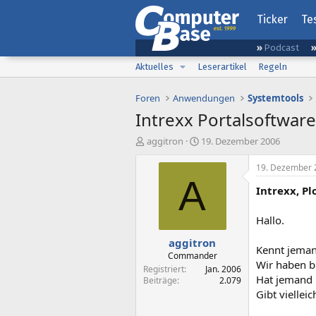
Ticker
Te
Podcast
Aktuelles
Leserartikel
Regeln
Foren
Anwendungen
Systemtools
Intrexx Portalsoftware
E
E
aggitron
19. Dezember 2006
r
r
s
s
19. Dezember 
t
t
A
Intrexx, Pl
e
e
l
l
l
l
Hallo.
e
t
aggitron
r
a
Kennt jeman
m
Commander
Wir haben bi
Registriert
Jan. 2006
Hat jemand 
Beiträge
2.079
Gibt vielle