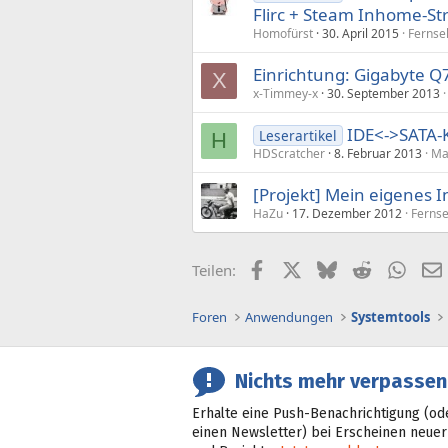
Flirc + Steam Inhome-S
Homofürst
30. April 2015
Fernse
Einrichtung: Gigabyte Q7
X
x-Timmey-x
30. September 2013
IDE<->SATA-
Leserartikel
H
HDScratcher
8. Februar 2013
Ma
[Projekt] Mein eigenes I
HaZu
17. Dezember 2012
Ferns
Facebook
X (Twitter)
Bluesky
Reddit
What
Teilen:
Foren
Anwendungen
Systemtools
Nichts mehr verpassen
Erhalte eine Push-Benachrichtigung (od
einen Newsletter) bei Erscheinen neuer