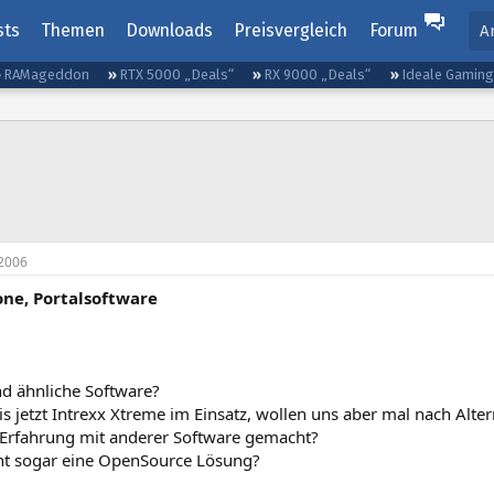
sts
Themen
Downloads
Preisvergleich
Forum
A
RAMageddon
RTX 5000 „Deals“
RX 9000 „Deals“
Ideale Gamin
2006
one, Portalsoftware
d ähnliche Software?
s jetzt Intrexx Xtreme im Einsatz, wollen uns aber mal nach Alt
Erfahrung mit anderer Software gemacht?
icht sogar eine OpenSource Lösung?