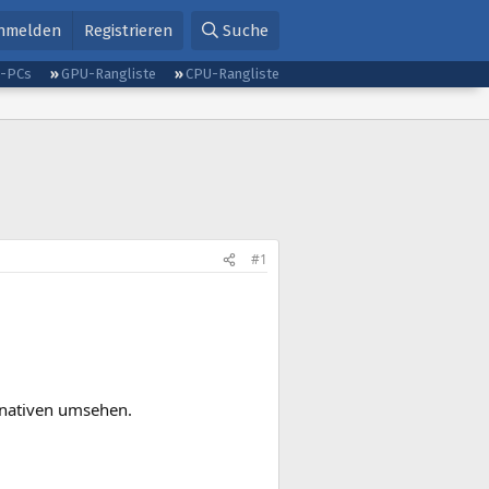
nmelden
Registrieren
Suche
g-PCs
GPU-Rangliste
CPU-Rangliste
#1
ernativen umsehen.