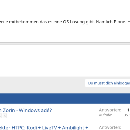
weile mitbekommen das es eine OS Lösung gibt. Nämlich Plone. 
Du musst dich einloggen
 Zorin - Windows adé?
Antworten
1
Aufrufe
35.
5
6
ekter HTPC: Kodi + LiveTV + Ambilight +
Antworten