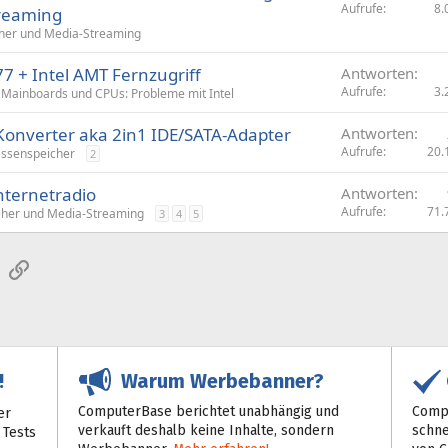
Aufrufe
8.
treaming
her und Media-Streaming
7 + Intel AMT Fernzugriff
Antworten
Aufrufe
3.
Mainboards und CPUs: Probleme mit Intel
Konverter aka 2in1 IDE/SATA-Adapter
Antworten
Aufrufe
20.
ssenspeicher
2
nternetradio
Antworten
Aufrufe
71.
eher und Media-Streaming
3
4
5
sApp
E-Mail
Link
Warum Werbebanner?
!
ComputerBase berichtet unabhängig und
Compu
er
verkauft deshalb keine Inhalte, sondern
schne
 Tests