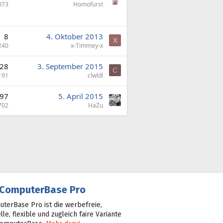
073
Homofürst
8
4. Oktober 2013
X
240
x-Timmey-x
28
3. September 2015
C
191
clwldl
97
5. April 2015
702
HaZu
ComputerBase Pro
terBase Pro ist die werbefreie,
lle, flexible und zugleich faire Variante