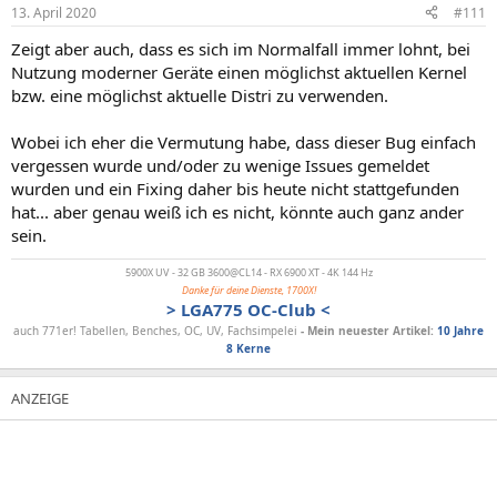
13. April 2020
#111
Zeigt aber auch, dass es sich im Normalfall immer lohnt, bei
Nutzung moderner Geräte einen möglichst aktuellen Kernel
bzw. eine möglichst aktuelle Distri zu verwenden.
Wobei ich eher die Vermutung habe, dass dieser Bug einfach
vergessen wurde und/oder zu wenige Issues gemeldet
wurden und ein Fixing daher bis heute nicht stattgefunden
hat... aber genau weiß ich es nicht, könnte auch ganz ander
sein.
5900X UV
- 32 GB 3600@CL14 - RX 6900 XT - 4K 144 Hz
Danke für deine Dienste, 1700X!
> LGA775 OC-Club <
auch 771er! Tabellen, Benches, OC, UV, Fachsimpelei
- Mein neuester
Artikel:
10 Jahre
8 Kerne