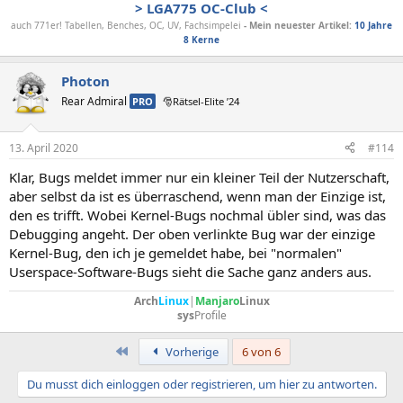
> LGA775 OC-Club <
auch 771er! Tabellen, Benches, OC, UV, Fachsimpelei
- Mein neuester
Artikel:
10 Jahre
8 Kerne
Photon
Rear Admiral
PRO
🎅Rätsel-Elite ’24
13. April 2020
#114
Klar, Bugs meldet immer nur ein kleiner Teil der Nutzerschaft,
aber selbst da ist es überraschend, wenn man der Einzige ist,
den es trifft. Wobei Kernel-Bugs nochmal übler sind, was das
Debugging angeht. Der oben verlinkte Bug war der einzige
Kernel-Bug, den ich je gemeldet habe, bei "normalen"
Userspace-Software-Bugs sieht die Sache ganz anders aus.
Arch
Linux
|
Manjaro
Linux
sys
Profile
Erste
Vorherige
6 von 6
Du musst dich einloggen oder registrieren, um hier zu antworten.