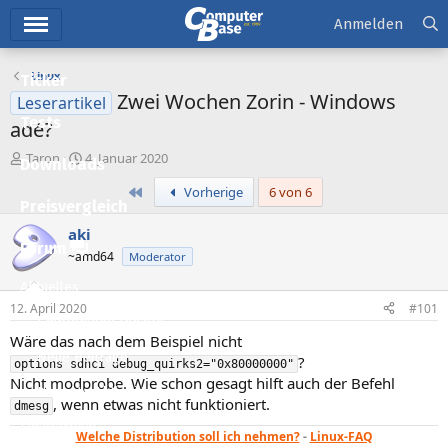
Hauptmenü
Anmelden
Linux
Ticker
Zwei Wochen Zorin - Windows
Leserartikel
Tests
adé?
E
E
Taron
4. Januar 2020
Downloads
r
r
Erste
Vorherige
6 von 6
s
s
Preisvergleich
t
t
e
e
aki
l
l
Forum
~amd64
Moderator
l
l
e
t
Aktuelles
r
a
12. April 2020
#101
m
Empfohlene Inhalte
Wäre das nach dem Beispiel nicht
Neue Beiträge
?
options sdhci debug_quirks2="0x80000000"
Nicht modprobe. Wie schon gesagt hilft auch der Befehl
Neueste Aktivitäten
, wenn etwas nicht funktioniert.
dmesg
Leserartikel
Welche Distribution soll ich nehmen?
-
Linux-FAQ