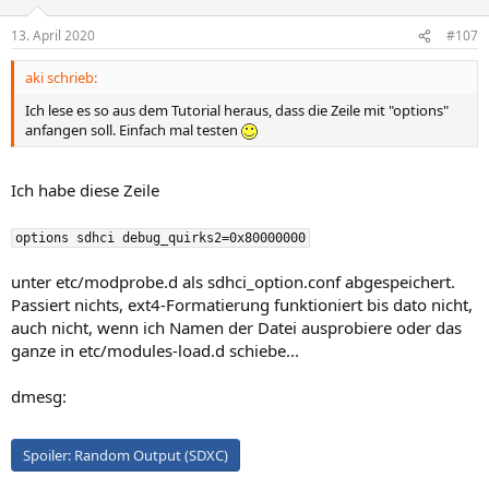
13. April 2020
#107
aki schrieb:
Ich lese es so aus dem Tutorial heraus, dass die Zeile mit "options"
anfangen soll. Einfach mal testen
Ich habe diese Zeile
options sdhci debug_quirks2=0x80000000
unter etc/modprobe.d als sdhci_option.conf abgespeichert.
Passiert nichts, ext4-Formatierung funktioniert bis dato nicht,
auch nicht, wenn ich Namen der Datei ausprobiere oder das
ganze in etc/modules-load.d schiebe...
dmesg:
Spoiler:
Random Output (SDXC)