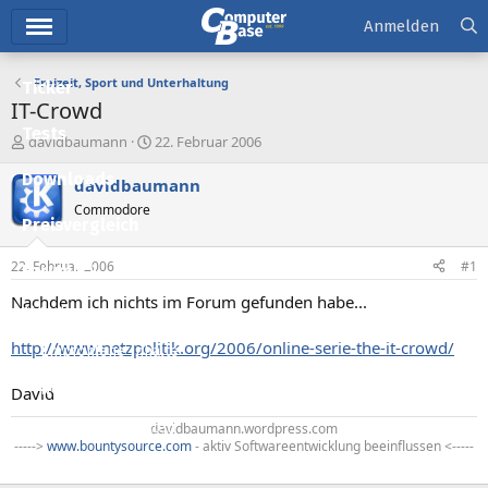
Hauptmenü
Anmelden
Freizeit, Sport und Unterhaltung
Ticker
IT-Crowd
Tests
E
E
davidbaumann
22. Februar 2006
r
r
Downloads
s
s
davidbaumann
t
t
Commodore
e
e
Preisvergleich
l
l
l
l
22. Februar 2006
#1
Forum
e
t
r
a
Nachdem ich nichts im Forum gefunden habe...
Aktuelles
m
http://www.netzpolitik.org/2006/online-serie-the-it-crowd/
Empfohlene Inhalte
Neue Beiträge
David
Neueste Aktivitäten
davidbaumann.wordpress.com
----->
www.bountysource.com
- aktiv Softwareentwicklung beeinflussen <-----
Leserartikel