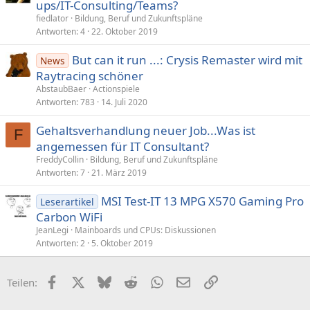
ups/IT-Consulting/Teams?
fiedlator
Bildung, Beruf und Zukunftspläne
Antworten
4
22. Oktober 2019
But can it run ...: Crysis Remaster wird mit
News
Raytracing schöner
AbstaubBaer
Actionspiele
Antworten
783
14. Juli 2020
Gehaltsverhandlung neuer Job...Was ist
F
angemessen für IT Consultant?
FreddyCollin
Bildung, Beruf und Zukunftspläne
Antworten
7
21. März 2019
MSI Test-IT 13 MPG X570 Gaming Pro
Leserartikel
Carbon WiFi
JeanLegi
Mainboards und CPUs: Diskussionen
Antworten
2
5. Oktober 2019
Facebook
X (Twitter)
Bluesky
Reddit
WhatsApp
E-Mail
Link
Teilen: