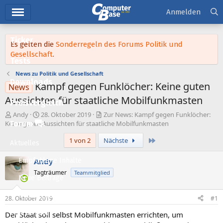
Hauptmenü
Anmelden
Ticker
Es gelten die
Sonderregeln des Forums Politik und
Gesellschaft
.
Tests
News zu Politik und Gesellschaft
Downloads
Kampf gegen Funklöcher: Keine guten
News
Aussichten für staatliche Mobilfunkmasten
Preisvergleich
E
E
Andy
28. Oktober 2019
Zur News: Kampf gegen Funklöcher:
r
r
Forum
Keine guten Aussichten für staatliche Mobilfunkmasten
s
s
Letzte
1 von 2
Nächste
t
t
Aktuelles
e
e
l
l
Empfohlene Inhalte
Andy
l
l
Tagträumer
Teammitglied
e
t
Neue Beiträge
r
a
m
Neueste Aktivitäten
28. Oktober 2019
#1
Leserartikel
Der Staat soll selbst Mobilfunkmasten errichten, um