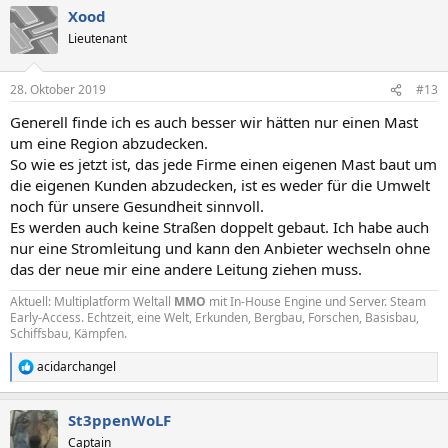
Xood
Lieutenant
28. Oktober 2019
#13
Generell finde ich es auch besser wir hätten nur einen Mast
um eine Region abzudecken.
So wie es jetzt ist, das jede Firme einen eigenen Mast baut um
die eigenen Kunden abzudecken, ist es weder für die Umwelt
noch für unsere Gesundheit sinnvoll.
Es werden auch keine Straßen doppelt gebaut. Ich habe auch
nur eine Stromleitung und kann den Anbieter wechseln ohne
das der neue mir eine andere Leitung ziehen muss.
Aktuell: Multiplatform Weltall
MMO
mit In-House Engine und Server. Steam
Early-Access. Echtzeit, eine Welt, Erkunden, Bergbau, Forschen, Basisbau,
Schiffsbau, Kämpfen.
acidarchangel
R
e
a
St3ppenWoLF
k
t
Captain