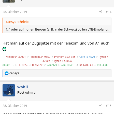
i
o
n
28. Oktober 2019
#14
e
n
cansys schrieb:
:
[...] oder auf hohen Bergen (z. B. in der Schweiz) vollen LTE-Empfang.
Hat man auf der Zugspitze mit der Telekom und von A1 auch
Athlon 64 3000+
->
Phenom X4 9550
->
Phenom II X4 925
->
Core i5 4570
->
Ryzen 7
3700X
->
Ryzen 5 5600X
->
8600 GTS
->
HD 4850
->
HD 6870
GTX 970
->
GTX 1660 Ti
->
RX 6700 XT
->
RTX 3080 Ti
cansys
R
e
a
wahli
k
t
Fleet Admiral
i
o
n
28. Oktober 2019
#15
e
n
Dann sieht es schlecht aus für meine Bahnstrecke, die ich