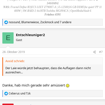
3466MHz
NAS:
Fractal Define R3|ECS LEET Z790H7-A | i5-12500|16 GB DDR5|be quiet! PP 11
400W | SW-RAID-5 4x18TB Toshiba MG09ACA | OpenMediaVault 6
Fritzbox 6591
nosound
,
Blumenwiese
,
Zockmock
und 7 andere
R
e
a
Entschleuniger2
k
E
t
Gast
i
o
n
28. Oktober 2019
#7
e
n
Axxid schrieb:
:
Der Laie würde jetzt behaupten, dass die Auflagen dann nicht
ausreichen...
Danke, hab mich gerade sehr amüsiert
Ceberus
und
Tzk
R
e
a