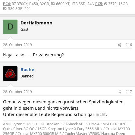
PC4:
R7 3700X, B450, 32GB, RX 6600 XT, 1TB SSD, 24"/
PC5:
i5-3570, 16GB,
RX 580 8GB, 29"
DerHalbmann
D
Gast
28. Oktober 2019
#16
Naja.. also... .. Privatisierung?
Roche
Banned
28. Oktober 2019
#17
Genau wegen diesen ganzen juristischen Spitzfindigkeiten,
geht in diesem Land nichts vorwärts.
Unter dieser alte Leute Regierung schon gar nicht.
AMD Ryzen 5 1600 + EKL Brocken 3 / ASRock AB350 Pro 4 / MSI GTX 1070
Quick Silver 8G OC / 16GB Kingston Hyper X Fury 2666 MHz / Crucial MX100
256GB / Crucial MX500 500GB M.2 / CoolerMaster V550S/ Nanoxia Deep