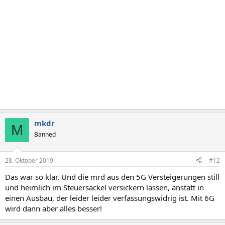
e
n
:
mkdr
M
Banned
28. Oktober 2019
#12
Das war so klar. Und die mrd aus den 5G Versteigerungen still
und heimlich im Steuersäckel versickern lassen, anstatt in
einen Ausbau, der leider leider verfassungswidrig ist. Mit 6G
wird dann aber alles besser!