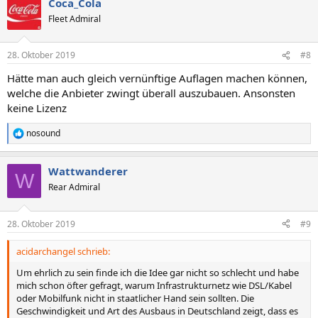
Coca_Cola
k
t
Fleet Admiral
i
o
n
28. Oktober 2019
#8
e
n
Hätte man auch gleich vernünftige Auflagen machen können,
:
welche die Anbieter zwingt überall auszubauen. Ansonsten
keine Lizenz
nosound
R
e
a
Wattwanderer
k
W
t
Rear Admiral
i
o
n
28. Oktober 2019
#9
e
n
acidarchangel schrieb:
:
Um ehrlich zu sein finde ich die Idee gar nicht so schlecht und habe
mich schon öfter gefragt, warum Infrastrukturnetz wie DSL/Kabel
oder Mobilfunk nicht in staatlicher Hand sein sollten. Die
Geschwindigkeit und Art des Ausbaus in Deutschland zeigt, dass es