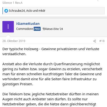
Silence 1 Rev.A
Schraube24
,
Aslo
und
mkdr
R
e
a
iGameKudan
k
I
t
Commodore
PRO
🎅Rätsel-Elite ’24
i
o
n
28. Oktober 2019
#18
e
n
Der typische Holzweg - Gewinne privatisieren und Verluste
:
verstaatlichen.
Anstatt also die Verluste durch Querfinanzierung möglichst
gering zu halten bzw. sogar Gewinn zu erzielen, verscherbelt
man für einen schnellen kurzfristigen Taler die Gewinne und
verhindert damit eine für alle Seiten faire Infrastruktur zu
günstigen Preisen.
Die Telekom bzw. jegliche Netzbetreiber dürften in meinen
Augen nicht auch Anbieter sein dürfen. Es sollte nur
Netzbetreiber geben, die die Netze dann gleichberechtigt