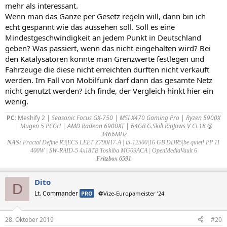
mehr als interessant.
Wenn man das Ganze per Gesetz regeln will, dann bin ich
echt gespannt wie das aussehen soll. Soll es eine
Mindestgeschwindigkeit an jedem Punkt in Deutschland
geben? Was passiert, wenn das nicht eingehalten wird? Bei
den Katalysatoren konnte man Grenzwerte festlegen und
Fahrzeuge die diese nicht erreichten durften nicht verkauft
werden. Im Fall von Mobilfunk darf dann das gesamte Netz
nicht genutzt werden? Ich finde, der Vergleich hinkt hier ein
wenig.
PC:
Meshify 2
| Seasonic Focus GX-750 | MSI X470 Gaming Pro | Ryzen 5900X
| Mugen 5 PCGH | AMD Radeon 6900XT | 64GB G.Skill RipJaws V CL18 @
3466MHz
NAS:
Fractal Define R3|ECS LEET Z790H7-A | i5-12500|16 GB DDR5|be quiet! PP 11
400W | SW-RAID-5 4x18TB Toshiba MG09ACA | OpenMediaVault 6
Fritzbox 6591
Dito
D
Lt. Commander
PRO
⚽Vize-Europameister ’24
28. Oktober 2019
#20