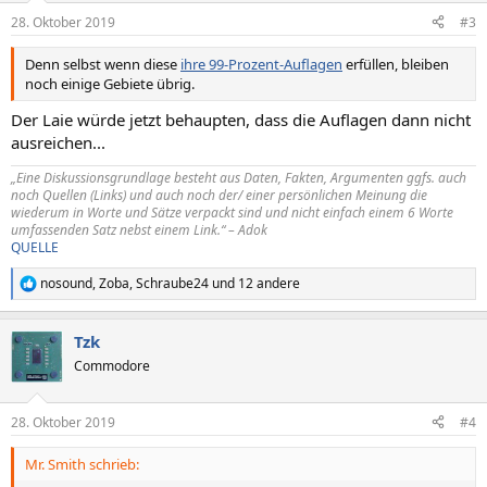
n
28. Oktober 2019
#3
e
n
Denn selbst wenn diese
ihre 99-Prozent-Auflagen
erfüllen, bleiben
:
noch einige Gebiete übrig.
Der Laie würde jetzt behaupten, dass die Auflagen dann nicht
ausreichen...
„Eine Diskussionsgrundlage besteht aus Daten, Fakten, Argumenten ggfs. auch
noch Quellen (Links) und auch noch der/ einer persönlichen Meinung die
wiederum in Worte und Sätze verpackt sind und nicht einfach einem 6 Worte
umfassenden Satz nebst einem Link.“ – Adok
QUELLE
nosound
,
Zoba
,
Schraube24
und 12 andere
R
e
a
Tzk
k
t
Commodore
i
o
n
28. Oktober 2019
#4
e
n
Mr. Smith schrieb:
: