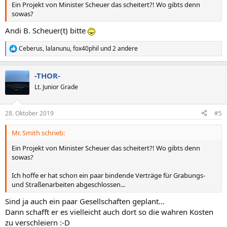
Ein Projekt von Minister Scheuer das scheitert?! Wo gibts denn
sowas?
Andi B. Scheuer(t) bitte
Ceberus
,
lalanunu
,
fox40phil
und 2 andere
R
e
a
-THOR-
k
t
Lt. Junior Grade
i
o
n
28. Oktober 2019
#5
e
n
Mr. Smith schrieb:
:
Ein Projekt von Minister Scheuer das scheitert?! Wo gibts denn
sowas?
Ich hoffe er hat schon ein paar bindende Verträge für Grabungs-
und Straßenarbeiten abgeschlossen...
Sind ja auch ein paar Gesellschaften geplant...
Dann schafft er es vielleicht auch dort so die wahren Kosten
zu verschleiern :-D