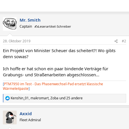
Mr. Smith
Captain
✍️Leserartikel-Schreiber
28. Oktober 2019
#2
Ein Projekt von Minister Scheuer das scheitert?! Wo gibts
denn sowas?
Ich hoffe er hat schon ein paar bindende Verträge für
Grabungs- und Straßenarbeiten abgeschlossen...
[
PTM7950 im Test - Das Phasenwechsel-Pad ersetzt klassische
Wärmeleitpaste
]
Kenshin_01
,
makromart
,
Zoba
und 25 andere
R
e
a
Axxid
k
t
Fleet Admiral
i
o