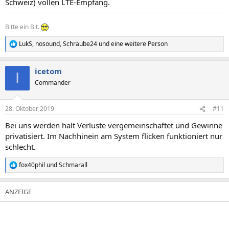
Schweiz) vollen LTE-Empfang.
Bitte ein Bit.
LukS
,
nosound
,
Schraube24
und eine weitere Person
R
e
a
icetom
k
I
t
Commander
i
o
n
28. Oktober 2019
#11
e
n
Bei uns werden halt Verluste vergemeinschaftet und Gewinne
:
privatisiert. Im Nachhinein am System flicken funktioniert nur
schlecht.
fox40phil
und
Schmarall
R
e
a
k
t
i
o
n