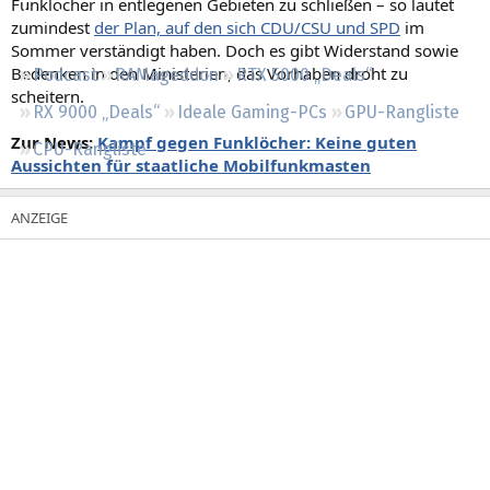
Funklöcher in entlegenen Gebieten zu schließen – so lautet
Regeln
zumindest
der Plan, auf den sich CDU/CSU und SPD
im
Sommer verständigt haben. Doch es gibt Widerstand sowie
Bedenken in den Ministerien, das Vorhaben droht zu
Podcast
RAMageddon
RTX 5000 „Deals“
scheitern.
RX 9000 „Deals“
Ideale Gaming-PCs
GPU-Rangliste
Zur News:
Kampf gegen Funklöcher: Keine guten
CPU-Rangliste
Aussichten für staatliche Mobilfunkmasten