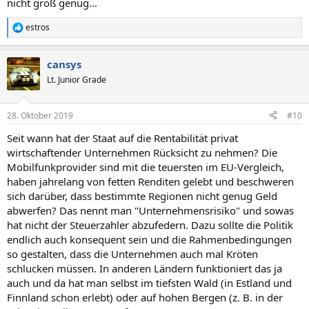
nicht groß genug...
estros
R
e
a
cansys
k
t
Lt. Junior Grade
i
o
n
28. Oktober 2019
#10
e
n
Seit wann hat der Staat auf die Rentabilität privat
:
wirtschaftender Unternehmen Rücksicht zu nehmen? Die
Mobilfunkprovider sind mit die teuersten im EU-Vergleich,
haben jahrelang von fetten Renditen gelebt und beschweren
sich darüber, dass bestimmte Regionen nicht genug Geld
abwerfen? Das nennt man "Unternehmensrisiko" und sowas
hat nicht der Steuerzahler abzufedern. Dazu sollte die Politik
endlich auch konsequent sein und die Rahmenbedingungen
so gestalten, dass die Unternehmen auch mal Kröten
schlucken müssen. In anderen Ländern funktioniert das ja
auch und da hat man selbst im tiefsten Wald (in Estland und
Finnland schon erlebt) oder auf hohen Bergen (z. B. in der