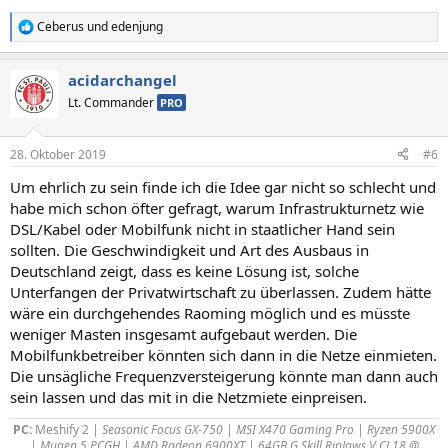
Ceberus
und
edenjung
R
e
a
acidarchangel
k
t
Lt. Commander
PRO
i
o
n
28. Oktober 2019
#6
e
n
Um ehrlich zu sein finde ich die Idee gar nicht so schlecht und
:
habe mich schon öfter gefragt, warum Infrastrukturnetz wie
DSL/Kabel oder Mobilfunk nicht in staatlicher Hand sein
sollten. Die Geschwindigkeit und Art des Ausbaus in
Deutschland zeigt, dass es keine Lösung ist, solche
Unterfangen der Privatwirtschaft zu überlassen. Zudem hätte
wäre ein durchgehendes Raoming möglich und es müsste
weniger Masten insgesamt aufgebaut werden. Die
Mobilfunkbetreiber könnten sich dann in die Netze einmieten.
Die unsägliche Frequenzversteigerung könnte man dann auch
sein lassen und das mit in die Netzmiete einpreisen.
PC:
Meshify 2
| Seasonic Focus GX-750 | MSI X470 Gaming Pro | Ryzen 5900X
| Mugen 5 PCGH | AMD Radeon 6900XT | 64GB G.Skill RipJaws V CL18 @