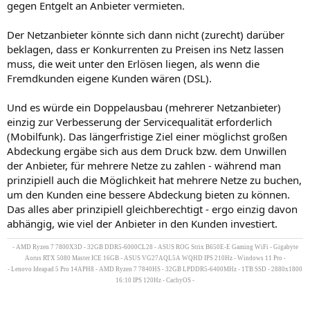
gegen Entgelt an Anbieter vermieten.
Der Netzanbieter könnte sich dann nicht (zurecht) darüber
beklagen, dass er Konkurrenten zu Preisen ins Netz lassen
muss, die weit unter den Erlösen liegen, als wenn die
Fremdkunden eigene Kunden wären (DSL).
Und es würde ein Doppelausbau (mehrerer Netzanbieter)
einzig zur Verbesserung der Servicequalität erforderlich
(Mobilfunk). Das längerfristige Ziel einer möglichst großen
Abdeckung ergäbe sich aus dem Druck bzw. dem Unwillen
der Anbieter, für mehrere Netze zu zahlen - während man
prinzipiell auch die Möglichkeit hat mehrere Netze zu buchen,
um den Kunden eine bessere Abdeckung bieten zu können.
Das alles aber prinzipiell gleichberechtigt - ergo einzig davon
abhängig, wie viel der Anbieter in den Kunden investiert.
- AMD Ryzen 7 7800X3D - 32GB DDR5-6000CL28 - ASUS ROG Strix B650E-E Gaming WiFi - Gigabyte
Aorus RTX 5080 Master ICE 16GB - ASUS VG27AQL5A WQHD IPS 210Hz - Windows 11 Pro -
- Lenovo Ideapad 5 Pro 14APH8 - AMD Ryzen 7 7840HS - 32GB LPDDR5-6400MHz - 1TB SSD - 2880x1800
16:10 IPS 120Hz - CachyOS -