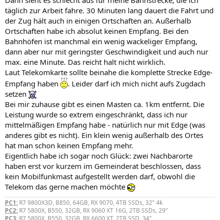
:
täglich zur Arbeit fahre. 30 Minuten lang dauert die Fahrt und
der Zug hält auch in einigen Ortschaften an. Außerhalb
Ortschaften habe ich absolut keinen Empfang. Bei den
Bahnhöfen ist manchmal ein wenig wackeliger Empfang,
dann aber nur mit geringster Geschwindigkeit und auch nur
max. eine Minute. Das reicht halt nicht wirklich.
Laut Telekomkarte sollte beinahe die komplette Strecke Edge-
Empfang haben
. Leider darf ich mich nicht aufs Zugdach
setzen
Bei mir zuhause gibt es einen Masten ca. 1km entfernt. Die
Leistung wurde so extrem eingeschränkt, dass ich nur
mittelmäßigen Empfang habe - natürlich nur mit Edge (was
anderes gibt es nicht). Ein klein wenig außerhalb des Ortes
hat man schon keinen Empfang mehr.
Eigentlich habe ich sogar noch Glück: zwei Nachbarorte
haben erst vor kurzem im Gemeinderat beschlossen, dass
kein Mobilfunkmast aufgestellt werden darf, obwohl die
Telekom das gerne machen möchte
PC1:
R7 9800X3D, B850, 64GB, RX 9070, 4TB SSDs, 32" 4k
PC2:
R7 5800X, B550, 32GB, RX 9060 XT 16G, 2TB SSDs, 29"
PC3:
R7 5800X, B550, 32GB, RX 6600 XT, 2TB SSD, 34"