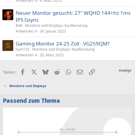
Antworten
9
4. März 2023
Neuer Monitor gesucht: 27" WQHD 144+hz 1ms
IPS Gsync
BxB
Monitore und Displays: Kaufberatung
Antworten
4
30. Januar 2023
Gaming Monitor 24-25 Zoll - VG259QM?
S
Sam132
Monitore und Displays: Kaufberatung
Antworten
4
20. März 2022
Facebook
X (Twitter)
Bluesky
Reddit
WhatsApp
E-Mail
Link
Teilen:
Monitore und Displays
Passend zum Thema