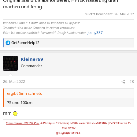
Original Standfuß abmontieren, HFTEK Halterung dran
machen und fertig.
Zuletzt bearbeitet:
26. Mai 2022
Windows 8 und 8.1 hätte auch zu Windows 10 gepasst.
Technisch sind beide Gruppen ja extrem verwarlost.
Joshy337
Edit : Ich meinte natürlich "verwandt". Doofe Autokorrektur.
GetSomeHelp12
R
e
a
Kleiner69
k
t
Commander
i
o
n
26. Mai 2022
#3
e
n
ergibt Sinn schrieb:
:
75 und 100cm.
mm
AMD
MinisForum UM790 Pro:
Ryzen 9 7940HS | 64GB Crucial DDR5 5600MHz | 2x
2TB Crucial P5
Plus NVMe
@ Gigabyte M32UC