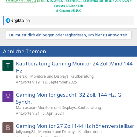
Schenker XMG Pro 15:
INTEL
i7-9750H | 32GB Corsair DDR4 3000MHz | nVidia RTX 2070
|
2x2TB
Samsung 970Evo NVMe
@ Gigabyte M32UC
ergibt Sinn
R
e
a
Du musst dich einloggen oder registrieren, um hier zu antworten.
k
t
i
Ähnliche Themen
o
n
e
Kaufberatung Gaming Monitor 24 Zoll,Mind 144
n
Hz
:
Bierski
Monitore und Displays: Kaufberatung
Antworten
19
12. September 2025
Gaming Monitor gesucht, 32 Zoll, 144 Hz, G
M
Synch,
Marcusoioi
Monitore und Displays: Kaufberatung
Antworten
21
6. April 2024
Gaming Monitor 27 Zoll 144 Hz höhenverstellbar
B
billybong84
Monitore und Displays: Kaufberatung