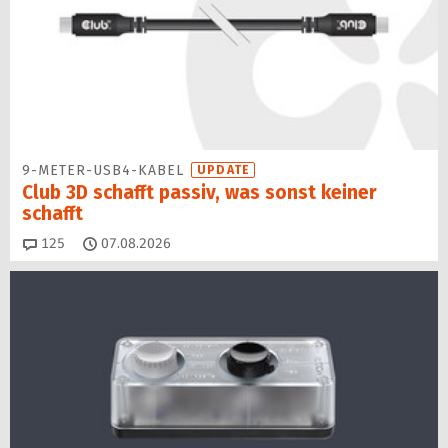
9-METER-USB4-KABEL
UPDATE
Club 3D schafft passiv, was sonst keiner
schafft
Kommentare
125
07.08.2026