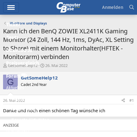
Hauptmenü
Anmelden
Monitore und Displays
Ticker
Kann ich den BenQ ZOWIE XL2411K Gaming
Tests
Monitor (24 Zoll, 144 Hz, 1ms, DyAc, XL Setting
to Share) mit einem Monitorhalter(HFTEK -
Downloads
Monitorarm) verbinden
Preisvergleich
E
E
GetSomeHelp12
26. Mai 2022
r
r
Forum
s
s
GetSomeHelp12
G
t
t
Cadet 2nd Year
e
e
Aktuelles
l
l
l
l
Empfohlene Inhalte
26. Mai 2022
#1
e
t
r
a
Neue Beiträge
Danke und noch einen schönen Tag wünsche ich
m
Neueste Aktivitäten
Leserartikel