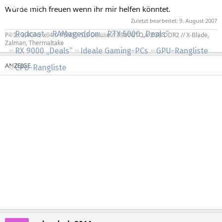
Regeln
Würde mich freuen wenn ihr mir helfen könntet.
Zuletzt bearbeitet:
9. August 2007
Podcast
RAMageddon
RTX 5000 „Deals“
P4 2x 3,4GHz x64 // P5N32-SLI-Deluxe // 7900GTO // 2GB DDR2 // X-Blade,
Zalman, Thermaltake
RX 9000 „Deals“
Ideale Gaming-PCs
GPU-Rangliste
CPU-Rangliste