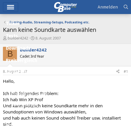
Hauptmenü
Anmelden
Gaming-Audio, Streaming-Setups, Podcasting etc.
Ticker
Kann keine Soundkarte auswählen
Tests
E
E
builder4242
8. August 2007
r
r
Downloads
s
s
builder4242
B
t
t
Cadet 3rd Year
e
e
Preisvergleich
l
l
l
l
8. August 2007
#1
Forum
e
t
r
a
Hallo,
Aktuelles
m
Ich hab folgendes Problem:
Empfohlene Inhalte
Ich hab Win XP Prof
Neue Beiträge
Und kann plötzlich keine Soundkarte mehr in den
Soundoptionen von Windows auswählen,
Neueste Aktivitäten
und hab auch keinen Sound obwohl Treiber usw. installiert
sind.
Leserartikel