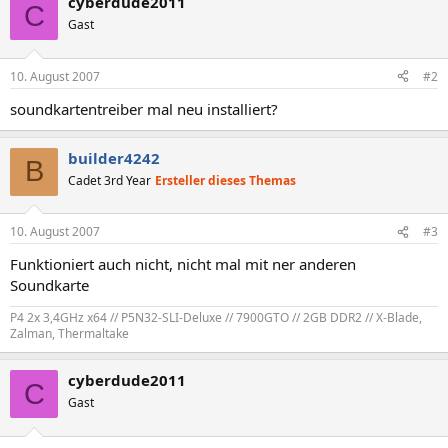
cyberdude2011
C
Gast
10. August 2007
#2
soundkartentreiber mal neu installiert?
builder4242
B
Cadet 3rd Year
Ersteller dieses Themas
10. August 2007
#3
Funktioniert auch nicht, nicht mal mit ner anderen
Soundkarte
P4 2x 3,4GHz x64 // P5N32-SLI-Deluxe // 7900GTO // 2GB DDR2 // X-Blade,
Zalman, Thermaltake
cyberdude2011
C
Gast