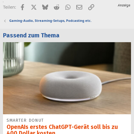
Facebook
X (Twitter)
Bluesky
Reddit
WhatsApp
E-Mail
Link
Teilen:
Gaming-Audio, Streaming-Setups, Podcasting etc.
Passend zum Thema
SMARTER DONUT
OpenAIs erstes ChatGPT-Gerät soll bis zu
400 Dollar kosten