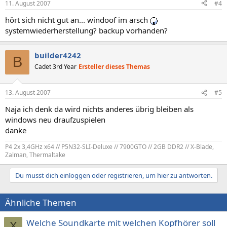
11. August 2007
#4
hört sich nicht gut an... windoof im arsch
systemwiederherstellung? backup vorhanden?
builder4242
B
Cadet 3rd Year
Ersteller dieses Themas
13. August 2007
#5
Naja ich denk da wird nichts anderes übrig bleiben als
windows neu draufzuspielen
danke
P4 2x 3,4GHz x64 // P5N32-SLI-Deluxe // 7900GTO // 2GB DDR2 // X-Blade,
Zalman, Thermaltake
Du musst dich einloggen oder registrieren, um hier zu antworten.
Ähnliche Themen
Welche Soundkarte mit welchen Kopfhörer soll
X