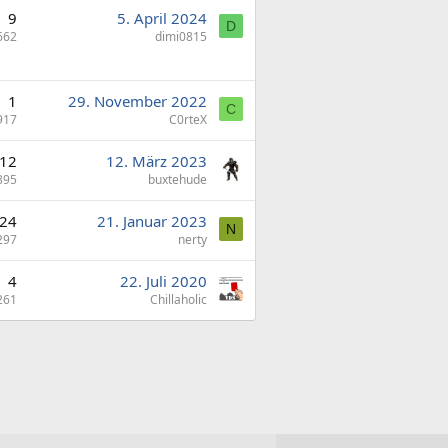
9
5. April 2024
D
662
dimi0815
1
29. November 2022
C
917
C0rteX
12
12. März 2023
895
buxtehude
24
21. Januar 2023
N
297
nerty
4
22. Juli 2020
261
Chillaholic