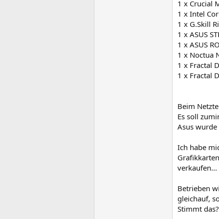
1 x Crucial
1 x Intel Co
1 x G.Skill
1 x ASUS S
1 x ASUS RO
1 x Noctua
1 x Fractal 
1 x Fractal
Beim Netztei
Es soll zum
Asus wurde 
Ich habe mi
Grafikkarte
verkaufen...
Betrieben wi
gleichauf, so
Stimmt das?