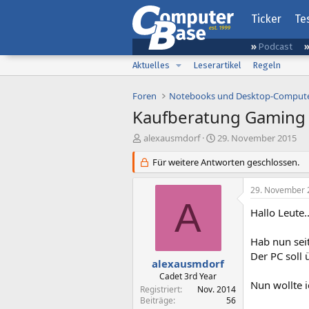
Ticker
Te
Podcast
Aktuelles
Leserartikel
Regeln
Foren
Notebooks und Desktop-Comput
Kaufberatung Gaming 
E
E
alexausmdorf
29. November 2015
r
r
s
Für weitere Antworten geschlossen.
s
t
t
e
e
29. November 
l
l
A
l
l
Hallo Leute..
e
t
r
a
Hab nun sei
m
Der PC soll 
alexausmdorf
Cadet 3rd Year
Nun wollte i
Registriert
Nov. 2014
Beiträge
56