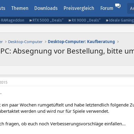
sts
Themen
Downloads
Preisvergleich
Forum
A
RAMageddon
RTX 5000 „Deals“
RX 9000 „Deals“
Ideale Gamin
er
Desktop-Computer
Desktop-Computer: Kaufberatung
PC: Absegnung vor Bestellung, bitte u
2015
.
t ein paar Wochen rumgetüftelt und habe letztendlich folgende 
übertaktet werden und wird nur für Spiele verwendet.
ch fragen, ob euch noch Verbesserungsvorschläge einfallen...