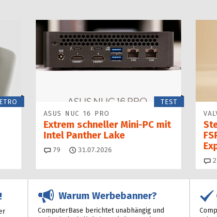
ETRO
TEST
ASUS NUC 16 PRO
VAL
Extrem schneller Mini-PC mit
St
Intel Panther Lake
FSR
Ex
Kommentare
79
31.07.2026
2
Warum Werbebanner?
!
ComputerBase berichtet unabhängig und
Compu
er