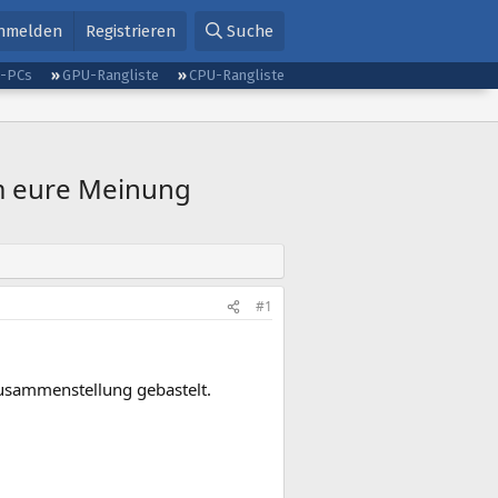
nmelden
Registrieren
Suche
g-PCs
GPU-Rangliste
CPU-Rangliste
m eure Meinung
#1
Zusammenstellung gebastelt.