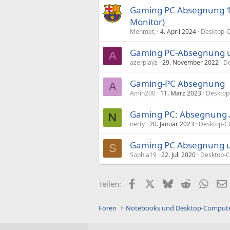
Gaming PC Absegnung 16
Monitor)
Mehmet.
4. April 2024
Desktop-C
Gaming PC-Absegnung 
A
azerplayz
29. November 2022
De
Gaming-PC Absegnung
A
Amin200
11. März 2023
Desktop
Gaming PC: Absegnung /
N
nerty
20. Januar 2023
Desktop-C
Gaming PC Absegnung 
S
Sophia19
22. Juli 2020
Desktop-C
Facebook
X (Twitter)
Bluesky
Reddit
What
Teilen:
Foren
Notebooks und Desktop-Comput