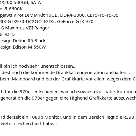
 MX200 500GB, SATA
re i5-6600K
 RipJaws V rot DIMM Kit 16GB, DDR4-3000, CL15-15-15-35
TRIX-GTX970-DC2OC-4GD5, GeForce GTX 970
G Maximus VIII Ranger
 NH-D15
Design Define R5 Black
 Design Edison M 550W
l bin ich noch sehr unentschlossen...
indest noch die kommende Grafikkartengeneration aushalten...
beim Mainboard und bei der Grafikkarte vor allem wegen dem Ca
ch für die 970er entschieden, weil ich sowieso vor habe, komm
ngeneration die 970er gegen eine Highend Grafikkarte auszuwech
rd derzeit ein 1080p Monitor, und in dem Bereich liegt die R390 
viel ich recherchiert habe...