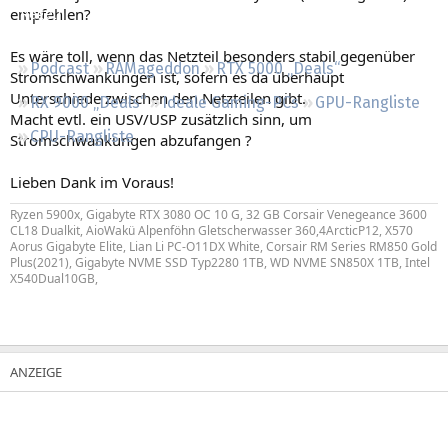
empfehlen?
Regeln
Es wäre toll, wenn das Netzteil besonders stabil gegenüber
Podcast
RAMageddon
RTX 5000 „Deals“
Stromschwankungen ist, sofern es da überhaupt
Unterschiede zwischen den Netzteilen gibt.
RX 9000 „Deals“
Ideale Gaming-PCs
GPU-Rangliste
Macht evtl. ein USV/USP zusätzlich sinn, um
CPU-Rangliste
Stromschwankungen abzufangen ?
Lieben Dank im Voraus!
Ryzen 5900x, Gigabyte RTX 3080 OC 10 G, 32 GB Corsair Venegeance 3600
CL18 Dualkit, AioWakü Alpenföhn Gletscherwasser 360,4ArcticP12, X570
Aorus Gigabyte Elite, Lian Li PC-O11DX White, Corsair RM Series RM850 Gold
Plus(2021), Gigabyte NVME SSD Typ2280 1TB, WD NVME SN850X 1TB, Intel
X540Dual10GB,