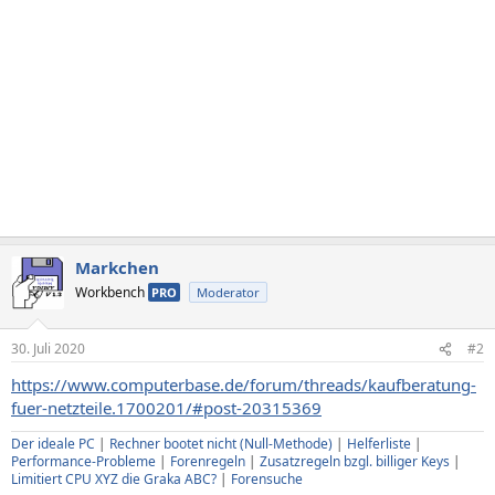
Markchen
Workbench
PRO
Moderator
30. Juli 2020
#2
https://www.computerbase.de/forum/threads/kaufberatung-
fuer-netzteile.1700201/#post-20315369
Der ideale PC
|
Rechner bootet nicht (Null-Methode)
|
Helferliste
|
Performance-Probleme
|
Forenregeln
|
Zusatzregeln bzgl. billiger Keys
|
Limitiert CPU XYZ die Graka ABC?
|
Forensuche