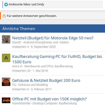
Ambisonte Nibor
und
Smily
R
e
a
Für weitere Antworten geschlossen.
k
t
i
Ähnliche Themen
o
n
e
Netzteil (Budget) für Motorola Edge 50 neo?
n
DavidT
Android-Smartphones und -Tablets
:
Antworten
4
6. September 2025
Kaufberatung Gaming-PC für FullHD, Budget bis
A
1500 Euro
Astra-G
Mainboards und CPUs: Kaufberatung
Antworten
20
1. Mai 2018
Gehäuse & Netzteil Budget 200 Euro
Tiu
Gehäuse und Modding
Antworten
6
3. Februar 2017
Office-PC mit Budget von 150€ möglich?
Hümörbombe
Desktop-Computer: Kaufberatung