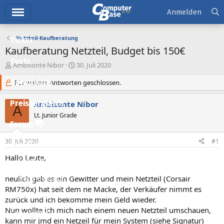
Hauptmenü
Anmelden
Netzteil-Kaufberatung
Ticker
Kaufberatung Netzteil, Budget bis 150€
Tests
E
E
Ambisonte Nibor
30. Juli 2020
r
r
Downloads
s
Für weitere Antworten geschlossen.
s
t
t
e
e
Preisvergleich
Ambisonte Nibor
A
l
l
Lt. Junior Grade
l
l
Forum
e
t
r
a
30. Juli 2020
#1
Aktuelles
m
Hallo Leute,
Empfohlene Inhalte
neulich gab es ein Gewitter und mein Netzteil (Corsair
Neue Beiträge
RM750x) hat seit dem ne Macke, der Verkäufer nimmt es
Neueste Aktivitäten
zurück und ich bekomme mein Geld wieder.
Nun wollte ich mich nach einem neuen Netzteil umschauen,
Leserartikel
kann mir jmd ein Netzeil für mein System (siehe Signatur)