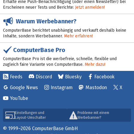
Erhalte eine Push-Benachrichtigung (oder einen Newsletter) bei
Erscheinen neuer Tests und Berichte:
Jetzt anmelden!
Warum Werbebanner?
ComputerBase berichtet unabhängig und verkauft deshalb keine
Inhalte, sondern Werbebanner.
Mehr erfahren!
ComputerBase Pro
ComputerBase Pro ist die werbefreie, schnelle, flexible und
zugleich faire Variante von ComputerBase.
Mehr dazu!
Feeds
Discord
Bluesky
Facebook
Google News
Instagram
Mastodon
X
YouTube
Einstellungen und
Probleme mit einem
Layout-Umschalter
Werbebanner?
© 1999–2026 ComputerBase GmbH