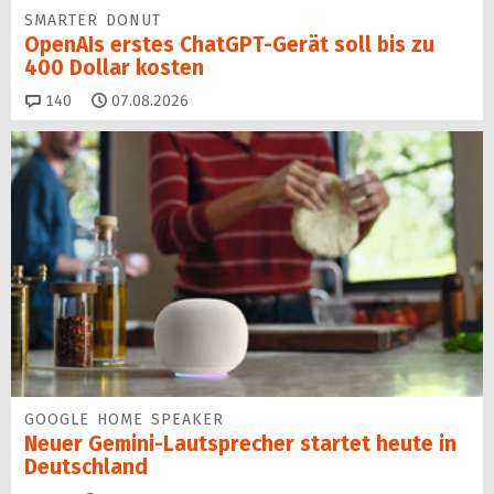
SMARTER DONUT
OpenAIs erstes ChatGPT-Gerät soll bis zu
400 Dollar kosten
Kommentare
140
07.08.2026
GOOGLE HOME SPEAKER
Neuer Gemini-Laut­spre­cher startet heu­te in
Deutschland