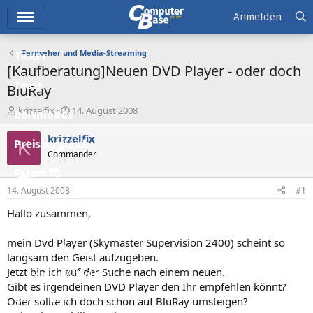
Hauptmenü
Anmelden
Fernseher und Media-Streaming
Ticker
[Kaufberatung]Neuen DVD Player - oder doch
Tests
BluRay
E
E
krizzelfix
14. August 2008
Downloads
r
r
s
s
krizzelfix
K
Preisvergleich
t
t
Commander
e
e
l
l
Forum
l
l
14. August 2008
#1
e
t
Aktuelles
r
a
Hallo zusammen,
m
Empfohlene Inhalte
mein Dvd Player (Skymaster Supervision 2400) scheint so
Neue Beiträge
langsam den Geist aufzugeben.
Jetzt bin ich auf der Suche nach einem neuen.
Neueste Aktivitäten
Gibt es irgendeinen DVD Player den Ihr empfehlen könnt?
Leserartikel
Oder sollte ich doch schon auf BluRay umsteigen?