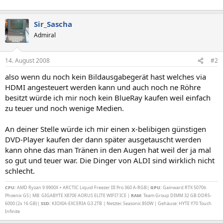
Sir_Sascha
Admiral
14. August 2008
#2
also wenn du noch kein Bildausgabegerät hast welches via
HDMI angesteuert werden kann und auch noch ne Röhre
besitzt würde ich mir noch kein BlueRay kaufen weil einfach
zu teuer und noch wenige Medien.
An deiner Stelle würde ich mir einen x-belibigen günstigen
DVD-Player kaufen der dann später ausgetauscht werden
kann ohne das man Tränen in den Augen hat weil der ja mal
so gut und teuer war. Die Dinger von ALDI sind wirklich nicht
schlecht.
CPU:
AMD Ryzan 9 9900X + ARCTIC Liquid Freezer III Pro 360 A-RGB|
GPU:
Gainward RTX 5070ti
Phoenix GS| MB: GIGABYTE X870E AORUS ELITE WIFI7 ICE |
RAM:
Team Group DIMM 32 GB DDR5-
6000 (2x 16 GB)|
SSD:
KIOXIA-EXCERIA G3 2TB | Netztei: Seasonic 850W | Gehäuse: HYTE Y70 Touch
Infinite