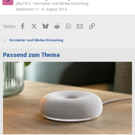
joka1972
Fernseher und Media-Streaming
Antworten
11
6. August 2014
Facebook
X (Twitter)
Bluesky
Reddit
WhatsApp
E-Mail
Link
Teilen:
Fernseher und Media-Streaming
Passend zum Thema