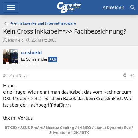
Hauptmenü
Anmelden
Heimnetzwerke und Internethardware
Ticker
Kein Crosslinkkabel==>> Fachbezeichnung?
Tests
E
E
iceshield
26. März 2005
r
r
Downloads
s
s
iceshield
t
t
Lt. Commander
PRO
e
e
Preisvergleich
l
l
l
l
26. März 2005
#1
Forum
e
t
r
a
Huhu,
Aktuelles
m
eine Frage: Wie nennt man das Kabel, das vom Rechner zum
DSL Modem geht? Es ist ein Kabel, das kein Crosslink ist. Wie
Empfohlene Inhalte
ist aber der Fachbegriff dafür???
Neue Beiträge
thx im Voraus
Neueste Aktivitäten
R7X3D / ASUS ProArt / Noctua Cooling / 64 NEO / LianLi Dynamic Evo /
Leserartikel
Silverstone 1.2K / RTX