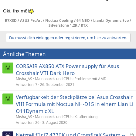
Oki, thx m8t
R7X3D / ASUS ProArt / Noctua Cooling / 64 NEO / LianLi Dynamic Evo /
Silverstone 1.2K / RTX
Du musst dich einloggen oder registrieren, um hier zu antworten.
Ähnliche Themen
CORSAIR AX850 ATX Power supply für Asus
M
Crosshair VIII Dark Hero
Misha_AS
Mainboards und CPUs: Probleme mit AMD
Antworten
7
26. September 2021
Verfügbarkeit der Steckplätze bei Asus Crosshair
M
VIII Formula mit Noctua NH-D15 in einem Lian Li
O11Dynamic XL
Misha_AS
Mainboards und CPUs: Kaufberatung
Antworten
26
3. August 2020
Netzteil für i7 4770K und CrossfireX System --