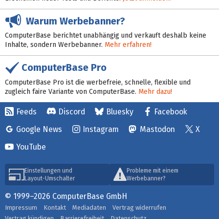
Warum Werbebanner?
ComputerBase berichtet unabhängig und verkauft deshalb keine
Inhalte, sondern Werbebanner.
Mehr erfahren!
ComputerBase Pro
ComputerBase Pro ist die werbefreie, schnelle, flexible und
zugleich faire Variante von ComputerBase.
Mehr dazu!
Feeds
Discord
Bluesky
Facebook
Google News
Instagram
Mastodon
X
YouTube
Einstellungen und
Probleme mit einem
Layout-Umschalter
Werbebanner?
© 1999–2026 ComputerBase GmbH
Impressum
Kontakt
Mediadaten
Vertrag widerrufen
Vertrag kündigen
Barrierefreiheit
Datenschutz