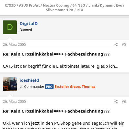
R7X3D / ASUS ProArt / Noctua Cooling / 64 NEO / LianLi Dynamic Evo /
Silverstone 1.2K / RTX
DigitalD
D
Banned
26. März 2005
#5
Re: Kein Crosslinkkabel==>> Fachbezeichnung???
CAT5 ist der begriff für die Elektroinstallateure, glaub ich...
iceshield
Lt. Commander
Ersteller dieses Themas
PRO
26. März 2005
#6
Re: Kein Crosslinkkabel==>> Fachbezeichnung???
Oki, wenn ich jetzt in den PC.Shop gehe und sage: Ich will ein
Kabel vom Rechner zum DSL-Modem, dann müsste es ein