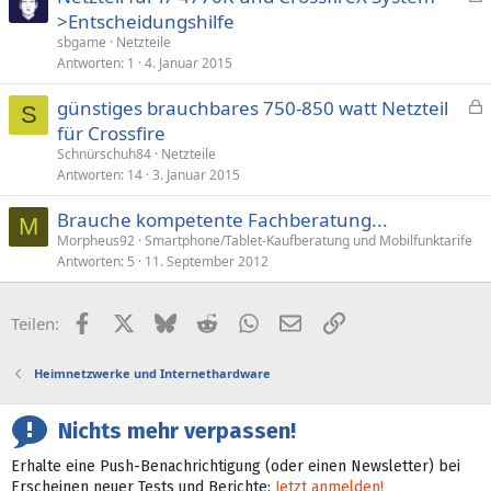
e
>Entscheidungshilfe
s
sbgame
Netzteile
p
Antworten
1
4. Januar 2015
e
günstiges brauchbares 750-850 watt Netzteil
r
S
e
für Crossfire
r
s
t
Schnürschuh84
Netzteile
p
Antworten
14
3. Januar 2015
e
Brauche kompetente Fachberatung...
r
M
Morpheus92
Smartphone/Tablet-Kaufberatung und Mobilfunktarife
r
Antworten
5
11. September 2012
t
Facebook
X (Twitter)
Bluesky
Reddit
WhatsApp
E-Mail
Link
Teilen:
Heimnetzwerke und Internethardware
Nichts mehr verpassen!
Erhalte eine Push-Benachrichtigung (oder einen Newsletter) bei
Erscheinen neuer Tests und Berichte:
Jetzt anmelden!