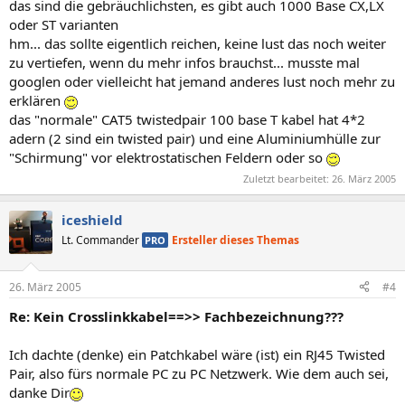
das sind die gebräuchlichsten, es gibt auch 1000 Base CX,LX
oder ST varianten
hm... das sollte eigentlich reichen, keine lust das noch weiter
zu vertiefen, wenn du mehr infos brauchst... musste mal
googlen oder vielleicht hat jemand anderes lust noch mehr zu
erklären
das "normale" CAT5 twistedpair 100 base T kabel hat 4*2
adern (2 sind ein twisted pair) und eine Aluminiumhülle zur
"Schirmung" vor elektrostatischen Feldern oder so
Zuletzt bearbeitet:
26. März 2005
iceshield
Lt. Commander
Ersteller dieses Themas
PRO
26. März 2005
#4
Re: Kein Crosslinkkabel==>> Fachbezeichnung???
Ich dachte (denke) ein Patchkabel wäre (ist) ein RJ45 Twisted
Pair, also fürs normale PC zu PC Netzwerk. Wie dem auch sei,
danke Dir