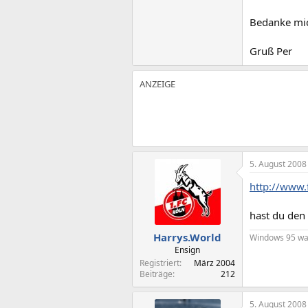
Bedanke mic
Gruß Per
5. August 2008
http://www
hast du den 
Harrys.World
Windows 95 was 
Ensign
Registriert
März 2004
Beiträge
212
5. August 2008