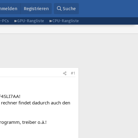
nmelden
Registrieren
Suche
g-PCs
GPU-Rangliste
CPU-Rangliste
#1
NF4SLI7AA!
r rechner findet dadurch auch den
programm, treiber o.ä.!