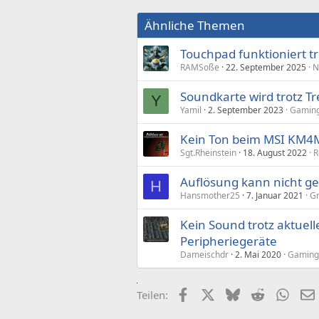
Ähnliche Themen
Touchpad funktioniert tr
RAMSoße
22. September 2025
N
Soundkarte wird trotz Tr
Y
Yamil
2. September 2023
Gaming
Kein Ton beim MSI KM4M 
Sgt.Rheinstein
18. August 2022
R
Auflösung kann nicht geä
H
Hansmother25
7. Januar 2021
Gr
Kein Sound trotz aktuell
Peripheriegeräte
Dameischdr
2. Mai 2020
Gaming-
Facebook
X (Twitter)
Bluesky
Reddit
What
Teilen: