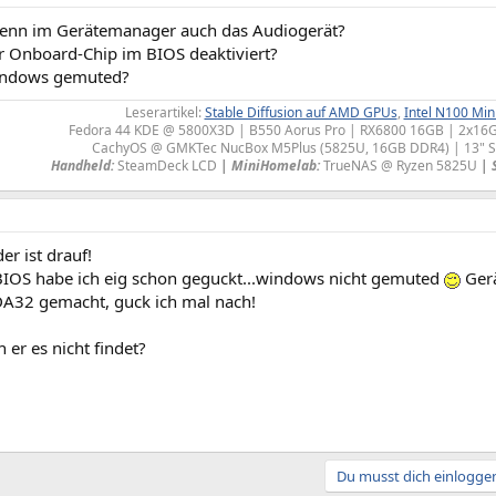
denn im Gerätemanager auch das Audiogerät?
er Onboard-Chip im BIOS deaktiviert?
indows gemuted?
Leserartikel:
Stable Diffusion auf AMD GPUs
,
Intel N100 Min
Fedora 44 KDE @ 5800X3D | B550 Aorus Pro | RX6800 16GB | 2x1
CachyOS @ GMKTec NucBox M5Plus (5825U, 16GB DDR4) | 13" S
Handheld:
SteamDeck LCD
|
MiniHomelab:
TrueNAS @ Ryzen 5825U
| 
er ist drauf!
IOS habe ich eig schon geguckt...windows nicht gemuted
Gerä
IDA32 gemacht, guck ich mal nach!
 er es nicht findet?
Du musst dich einloggen