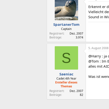
Erkennt er 
Vielleicht d
Sound in W
SpartanerTom
Captain
Registriert
Dez. 2007
Beiträge
3.974
5. August 2008
S
@Harry : ja d
@Tom : Im B
alles mit A
Saeniac
Was ist wenn
Cadet 4th Year
Ersteller dieses
Themas
Registriert
Dez. 2007
Beiträge
82