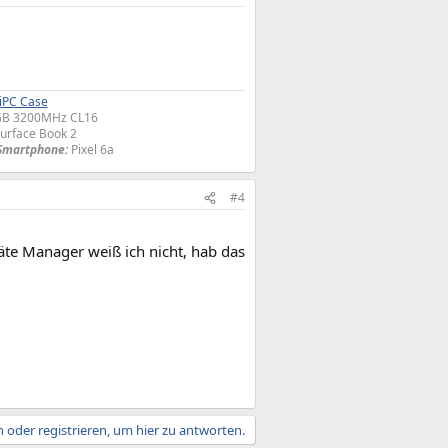
iPC Case
6GB 3200MHz CL16
urface Book 2
Smartphone:
Pixel 6a​
#4
te Manager weiß ich nicht, hab das
 oder registrieren, um hier zu antworten.