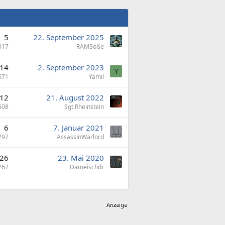
5
22. September 2025
317
RAMSoße
14
2. September 2023
Y
571
Yamil
12
21. August 2022
508
Sgt.Rheinstein
6
7. Januar 2021
797
AssassinWarlord
26
23. Mai 2020
267
Dameischdr