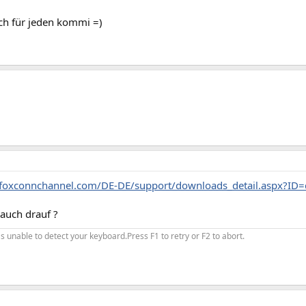
h für jeden kommi =)
.foxconnchannel.com/DE-DE/support/downloads_detail.aspx?ID
auch drauf ?
unable to detect your keyboard.Press F1 to retry or F2 to abort.