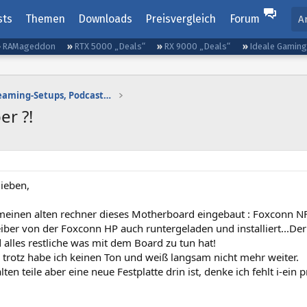
sts
Themen
Downloads
Preisvergleich
Forum
A
RAMageddon
RTX 5000 „Deals“
RX 9000 „Deals“
Ideale Gamin
Gaming-Audio, Streaming-Setups, Podcasting etc.
er ?!
lieben,
 meinen alten rechner dieses Motherboard eingebaut : Foxconn 
iber von der Foxconn HP auch runtergeladen und installiert...De
 alles restliche was mit dem Board zu tun hat!
 trotz habe ich keinen Ton und weiß langsam nicht mehr weiter.
lten teile aber eine neue Festplatte drin ist, denke ich fehlt i-ein 