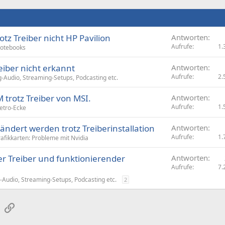
otz Treiber nicht HP Pavilion
Antworten
Aufrufe
1.
otebooks
eiber nicht erkannt
Antworten
Aufrufe
2.
-Audio, Streaming-Setups, Podcasting etc.
trotz Treiber von MSI.
Antworten
Aufrufe
1.
etro-Ecke
ndert werden trotz Treiberinstallation
Antworten
Aufrufe
1.
afikkarten: Probleme mit Nvidia
er Treiber und funktionierender
Antworten
Aufrufe
7.
Audio, Streaming-Setups, Podcasting etc.
2
sApp
E-Mail
Link