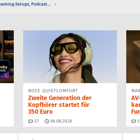
Gaming-Audio, Streaming-Setups, Podcasting etc.
BOSE QUIETCOMFORT
MAR
Zweite Generation der
AV-
Kopfhörer startet für
ka
350 Euro
Fu
Kommentare
37
06.08.2026
1