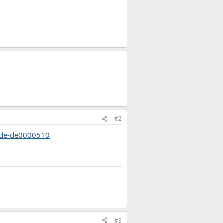
#2
=de-de0000510
#3