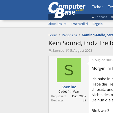
Ticker
Te
Podcast
Aktuelles
Leserartikel
Regeln
Foren
Peripherie
Kein Sound, trotz Treib
E
E
Saeniac
5. August 2008
r
r
s
s
5. August 2008
t
t
S
Morgen ihr 
e
e
l
l
l
l
ich habe in
e
t
Habe die Tre
Saeniac
r
a
chipsatz und
m
Cadet 4th Year
Nichts desto
Registriert
Dez. 2007
Da nun die a
Beiträge
82
Bloß was?