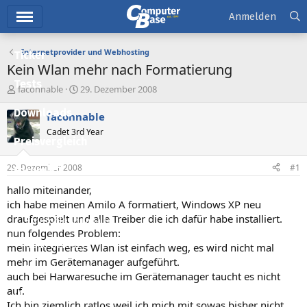
Hauptmenü
Anmelden
Internetprovider und Webhosting
Ticker
Kein Wlan mehr nach Formatierung
Tests
E
E
faconnable
29. Dezember 2008
r
r
Downloads
s
s
faconnable
t
t
Cadet 3rd Year
e
e
Preisvergleich
l
l
l
l
29. Dezember 2008
#1
Forum
e
t
r
a
hallo miteinander,
Aktuelles
m
ich habe meinen Amilo A formatiert, Windows XP neu
draufgespielt und alle Treiber die ich dafür habe installiert.
Empfohlene Inhalte
nun folgendes Problem:
Neue Beiträge
mein integriertes Wlan ist einfach weg, es wird nicht mal
mehr im Gerätemanager aufgeführt.
Neueste Aktivitäten
auch bei Harwaresuche im Gerätemanager taucht es nicht
auf.
Leserartikel
Ich bin ziemlich ratlos weil ich mich mit sowas bisher nicht