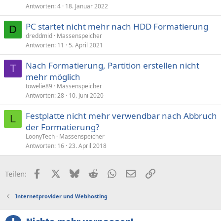
Antworten
4
18. Januar 2022
PC startet nicht mehr nach HDD Formatierung
D
dreddmid
Massenspeicher
Antworten
11
5. April 2021
Nach Formatierung, Partition erstellen nicht
T
mehr möglich
towelie89
Massenspeicher
Antworten
28
10. Juni 2020
Festplatte nicht mehr verwendbar nach Abbruch
L
der Formatierung?
LoonyTech
Massenspeicher
Antworten
16
23. April 2018
Facebook
X (Twitter)
Bluesky
Reddit
WhatsApp
E-Mail
Link
Teilen:
Internetprovider und Webhosting