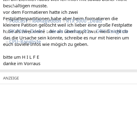
Regeln
beschäftigen musste.
vor dem Formatieren hatte ich zwei
Festplattenpartitionen,habe aber beim formatieren die
Podcast
RAMageddon
RTX 5000 „Deals“
kleinere Patition gelöscht weil ich lieber eine große Festplatte
habe als zwei kleine oder als überhaupt zwei. weiß nicht ob
RX 9000 „Deals“
Ideale Gaming-PCs
GPU-Rangliste
das die Ursache sein könnte, schreibe es nur mit hierein um
CPU-Rangliste
euch soviele Infos wie mögich zu geben.
bitte um H I L F E
danke im Vorraus