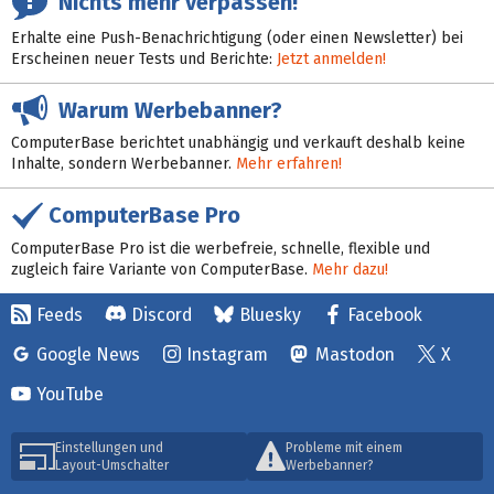
Nichts mehr verpassen!
Erhalte eine Push-Benachrichtigung (oder einen Newsletter) bei
Erscheinen neuer Tests und Berichte:
Jetzt anmelden!
Warum Werbebanner?
ComputerBase berichtet unabhängig und verkauft deshalb keine
Inhalte, sondern Werbebanner.
Mehr erfahren!
ComputerBase Pro
ComputerBase Pro ist die werbefreie, schnelle, flexible und
zugleich faire Variante von ComputerBase.
Mehr dazu!
Feeds
Discord
Bluesky
Facebook
Google News
Instagram
Mastodon
X
YouTube
Einstellungen und
Probleme mit einem
Layout-Umschalter
Werbebanner?