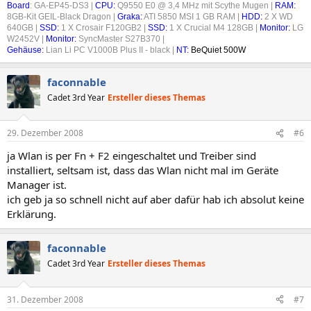
Board
: GA-EP45-DS3 |
CPU:
Q9550 E0 @ 3,4 MHz mit Scythe Mugen |
RAM:
8GB-Kit GEIL-Black Dragon |
Graka:
ATI 5850 MSI 1 GB RAM |
HDD:
2 X WD
640GB |
SSD:
1 X Crosair F120GB2 |
SSD:
1 X Crucial M4 128GB |
Monitor:
LG
W2452V |
Monitor:
SyncMaster S27B370 |
Gehäuse:
Lian Li PC V1000B Plus II - black |
NT:
BeQuiet 500W
faconnable
Cadet 3rd Year
Ersteller dieses Themas
29. Dezember 2008
#6
ja Wlan is per Fn + F2 eingeschaltet und Treiber sind
installiert, seltsam ist, dass das Wlan nicht mal im Geräte
Manager ist.
ich geb ja so schnell nicht auf aber dafür hab ich absolut keine
Erklärung.
faconnable
Cadet 3rd Year
Ersteller dieses Themas
31. Dezember 2008
#7