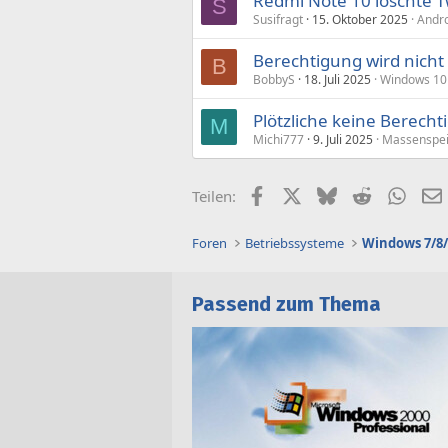
Redmi Note 10 löschte 
S
Susifragt
15. Oktober 2025
Andro
Berechtigung wird nich
B
BobbyS
18. Juli 2025
Windows 10
Plötzliche keine Berech
M
Michi777
9. Juli 2025
Massenspei
Facebook
X (Twitter)
Bluesky
Reddit
What
Teilen:
Foren
Betriebssysteme
Windows 7/8/
Passend zum Thema