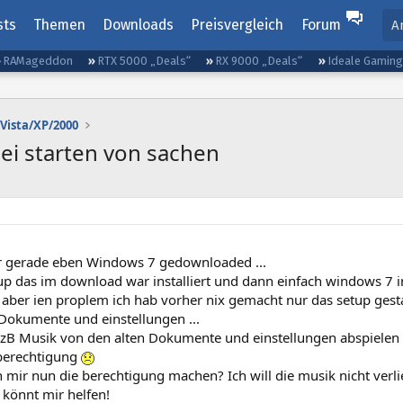
sts
Themen
Downloads
Preisvergleich
Forum
A
RAMageddon
RTX 5000 „Deals“
RX 9000 „Deals“
Ideale Gamin
Vista/XP/2000
ei starten von sachen
r gerade eben Windows 7 gedownloaded ...
p das im download war installiert und dann einfach windows 7 ins
ch aber ien proplem ich hab vorher nix gemacht nur das setup ges
Dokumente und einstellungen ...
ch zB Musik von den alten Dokumente und einstellungen abspielen
berechtigung
 mir nun die berechtigung machen? Ich will die musik nicht verlie
r könnt mir helfen!