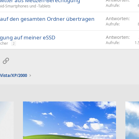
Twitter aus Medzen-Berechtigung
Aufrufe
id-Smartphones und -Tablets
t auf den gesamten Ordner übertragen
Antworten
Aufrufe
tigung auf meiner eSSD
Antworten
Aufrufe
1.
cher
2
sApp
E-Mail
Link
Vista/XP/2000