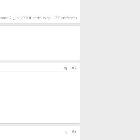
rator:
2. Juni 2009
(Überflüssige !!!/??? entfernt.)
#2
#3