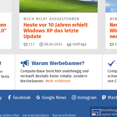
NOCH NICHT AUSGESTORBEN
WI
ien
Heute vor 10 Jahren erhielt
Ne
.0“
Windows XP das letzte
Wi
Update
ne
Kommentare
217
08.04.2024
Umfrage
6
Warum Werbebanner?
!
ComputerBase berichtet unabhängig und
Compu
er
verkauft deshalb keine Inhalte, sondern
schne
 Tests
Werbebanner.
Mehr erfahren!
von 
y
Facebook
Google News
Instagram
Mas
Einstellun
Layout-Um
ag widerrufen
Vertrag kündigen
Barrierefreiheit