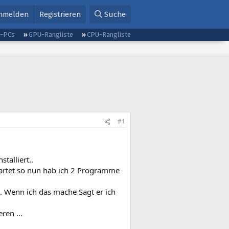
nmelden
Registrieren
Suche
g-PCs
GPU-Rangliste
CPU-Rangliste
#1
talliert..
tartet so nun hab ich 2 Programme
 . Wenn ich das mache Sagt er ich
ren ...