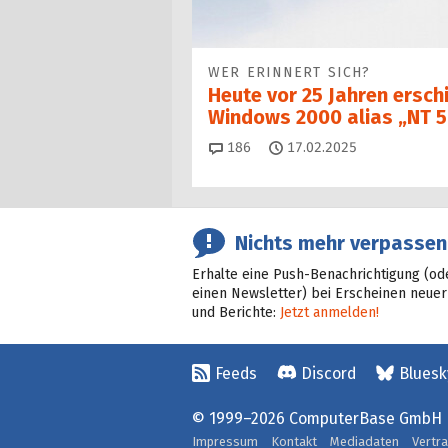
WER ERINNERT SICH?
Heute vor 25 Jahren ersch
Windows 2000 alias „NT 5
Kommentare
186
17.02.2025
Nichts mehr verpassen
Erhalte eine Push-Benachrichtigung (od
einen Newsletter) bei Erscheinen neuer
und Berichte:
Jetzt anmelden!
Feeds
Discord
Bluesk
© 1999–2026 ComputerBase GmbH
Impressum
Kontakt
Mediadaten
Vertr