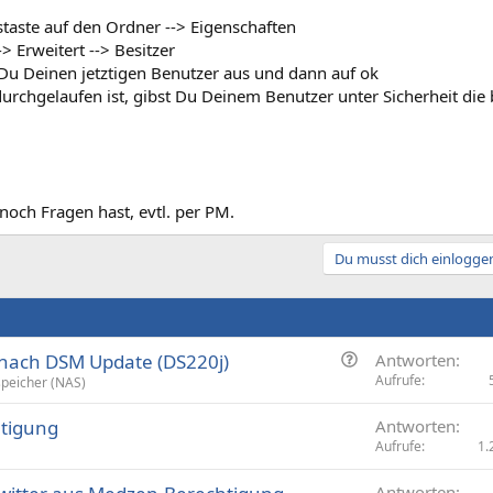
taste auf den Ordner --> Eigenschaften
-> Erweitert --> Besitzer
 Du Deinen jetztigen Benutzer aus und dann auf ok
urchgelaufen ist, gibst Du Deinem Benutzer unter Sicherheit die
 noch Fragen hast, evtl. per PM.
Du musst dich einloggen
F
nach DSM Update (DS220j)
Antworten
r
Aufrufe
peicher (NAS)
a
htigung
Antworten
g
Aufrufe
1.
e
Antworten