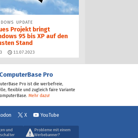
NDOWS UPDATE
ues Projekt bringt
ndows 95 bis XP auf den
usten Stand
Kommentare
3
11.07.2023
ComputerBase Pro
terBase Pro ist die werbefreie,
lle, flexible und zugleich faire Variante
ComputerBase.
Mehr dazu!
todon
X
YouTube
gen und
Probleme mit einem
schalter
Werbebanner?