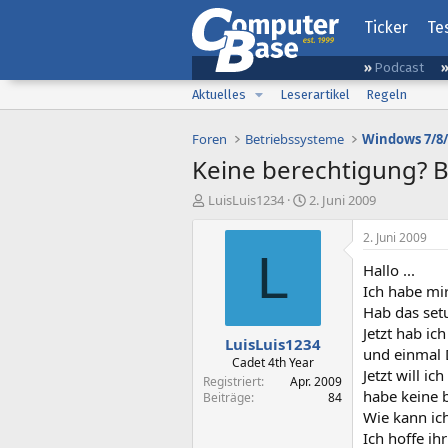
Ticker
Te
Podcast
Aktuelles
Leserartikel
Regeln
Foren
Betriebssysteme
Windows 7/8/
Keine berechtigung? B
E
E
LuisLuis1234
2. Juni 2009
r
r
s
s
2. Juni 2009
t
t
L
Hallo ...
e
e
l
l
Ich habe mi
l
l
Hab das setu
e
t
Jetzt hab i
LuisLuis1234
r
a
und einmal 
m
Cadet 4th Year
Jetzt will i
Registriert
Apr. 2009
habe keine 
Beiträge
84
Wie kann ich
Ich hoffe ih