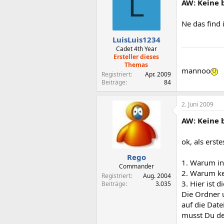
L
AW: Keine 
Ne das find i
LuisLuis1234
Cadet 4th Year
Ersteller dieses
Themas
mannoo
Registriert
Apr. 2009
Beiträge
84
2. Juni 2009
AW: Keine 
ok, als erste
Rego
1. Warum in
Commander
2. Warum k
Registriert
Aug. 2004
3. Hier ist d
Beiträge
3.035
Die Ordner 
auf die Date
musst Du de