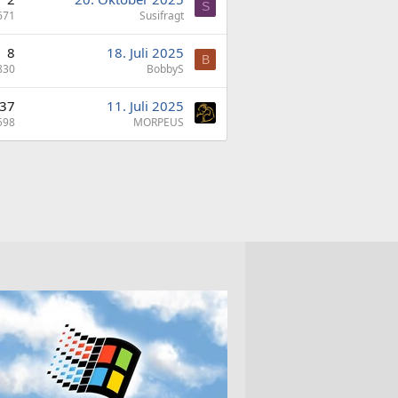
S
671
Susifragt
8
18. Juli 2025
B
830
BobbyS
37
11. Juli 2025
598
MORPEUS