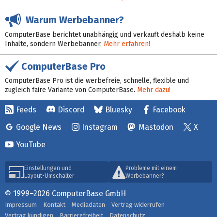
Warum Werbebanner?
ComputerBase berichtet unabhängig und verkauft deshalb keine
Inhalte, sondern Werbebanner.
Mehr erfahren!
ComputerBase Pro
ComputerBase Pro ist die werbefreie, schnelle, flexible und
zugleich faire Variante von ComputerBase.
Mehr dazu!
Feeds
Discord
Bluesky
Facebook
Google News
Instagram
Mastodon
X
YouTube
Einstellungen und
Probleme mit einem
Layout-Umschalter
Werbebanner?
© 1999–2026 ComputerBase GmbH
Impressum
Kontakt
Mediadaten
Vertrag widerrufen
Vertrag kündigen
Barrierefreiheit
Datenschutz