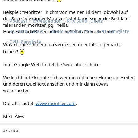
Regeln
Beispiel: "Moritzer" nichts von meinen Bildern, obwohl auf
der Seite "Alexander Moritzer" steht und sogar die Bilddatei
Podcast
RAMageddon
RTX 5000 „Deals“
"alexander_moritzer.jpg" heißt.
Hauptsächlich Bilder unter den Seiten “Traunkirchen“.
RX 9000 „Deals“
Ideale Gaming-PCs
GPU-Rangliste
CPU-Rangliste
Was könnte ich denn da vergessen oder falsch gemacht
haben?
Info: Google-Web findet die Seite aber schon.
Vielleicht bitte könnte sich wer die einfachen Homepageseiten
und deren Quelltext ansehen und mir dann etwas
weiterhelfen.
Die URL lautet:
www.moritzer.com
.
MfG. Alex