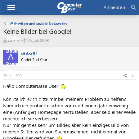
Hauptmenü
Anmelden
Webseiten und soziale Netzwerke
Ticker
Keine Bilder bei Google!
Tests
E
E
alexlei
26. Juli 2008
r
r
Downloads
s
s
alexlei
A
t
t
Cadet 2nd Year
e
e
Preisvergleich
l
l
l
l
26. Juli 2008
#1
Forum
e
t
r
a
Hallo ComputerBase User!
Aktuelles
m
Könnte ich euch bitte mir bei meinem Problem zu helfen?
Empfohlene Inhalte
Nämlich ich probierte schon vor rund einem Jahr einwenig
Neue Beiträge
eine (Anfänger) Homepage herzustellen, aber seid einer Weile
möchte ich sie verbessern.
Neueste Aktivitäten
Nur mir geht es sehr um Bilder, aber kein einziges Bild von
meinen Seiten wird von Suchmaschinen, nicht einmal von
Leserartikel
Google-Bilder gefunden.