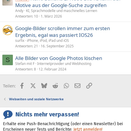
Motive aus der Google-Suche zugreifen
Andy
KI, Sprachmodelle und maschinelles Lernen
Antworten
10
1. März 2026
Google-Bilder scrollen immer zum ersten
Ergebnis, egal was passiert IOS26
surfix
iPhone, iPod, iPad und iOS
Antworten
21
16. September 2025
Alle Bilder von Google Photos löschen
S
Stefan mit F
Internetprovider und Webhosting
Antworten
8
12. Februar 2024
Facebook
X (Twitter)
Bluesky
Reddit
WhatsApp
E-Mail
Link
Teilen:
Webseiten und soziale Netzwerke
Nichts mehr verpassen!
Erhalte eine Push-Benachrichtigung (oder einen Newsletter) bei
Erscheinen neuer Tests und Berichte:
Jetzt anmelden!