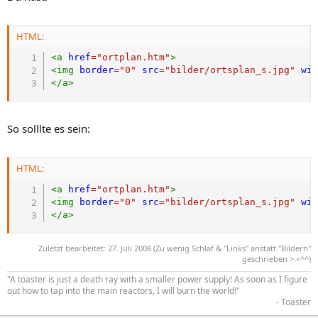
HTML:
<
a
href
=
"
ortplan.htm
"
>
<
img
border
=
"
0
"
src
=
"
bilder/ortsplan_s.jpg
"
wi
</
a
>
So solllte es sein:
HTML:
<
a
href
=
"
ortplan.htm
"
>
<
img
border
=
"
0
"
src
=
"
bilder/ortsplan_s.jpg
"
wi
</
a
>
Zuletzt bearbeitet:
27. Juli 2008
(Zu wenig Schlaf & "Links" anstatt "Bildern"
geschrieben >.<^^)
"A toaster is just a death ray with a smaller power supply! As soon as I figure
out how to tap into the main reactors, I will burn the world!"
- Toaster​