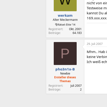
nicht von ei
Testweise ma
kannst Du al
werkam
169.xxx.xxx.
Alter Meckermann
🎅Rätsel-Elite ’14
Registriert
Okt. 2001
Beiträge
64.183
29. Juli 2007
P
Mhm.. Hab i
keine Verbi
Ich weiß ech
pho3n1x-B
Newbie
Ersteller dieses
Themas
Registriert
Juli 2007
Beiträge
2