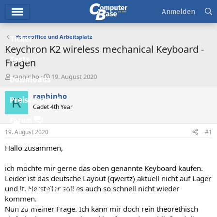
Hauptmenü
Anmelden
Homeoffice und Arbeitsplatz
Ticker
Keychron K2 wireless mechanical Keyboard -
Tests
Fragen
E
E
raphinho
19. August 2020
Downloads
r
r
s
s
raphinho
R
Preisvergleich
t
t
Cadet 4th Year
e
e
l
l
Forum
l
l
19. August 2020
#1
e
t
Aktuelles
r
a
Hallo zusammen,
m
Empfohlene Inhalte
ich möchte mir gerne das oben genannte Keyboard kaufen.
Neue Beiträge
Leider ist das deutsche Layout (qwertz) aktuell nicht auf Lager
und lt. Hersteller soll es auch so schnell nicht wieder
Neueste Aktivitäten
kommen.
Leserartikel
Nun zu meiner Frage. Ich kann mir doch rein theorethisch