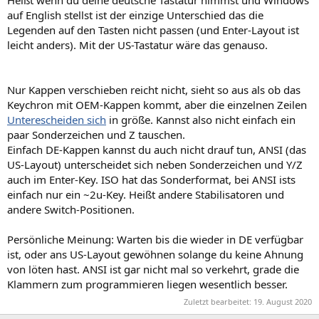
Heißt wenn du deine deutsche Tastatur nimmst und Windows
auf English stellst ist der einzige Unterschied das die
Legenden auf den Tasten nicht passen (und Enter-Layout ist
leicht anders). Mit der US-Tastatur wäre das genauso.
Nur Kappen verschieben reicht nicht, sieht so aus als ob das
Keychron mit OEM-Kappen kommt, aber die einzelnen Zeilen
Unterescheiden sich
in größe. Kannst also nicht einfach ein
paar Sonderzeichen und Z tauschen.
Einfach DE-Kappen kannst du auch nicht drauf tun, ANSI (das
US-Layout) unterscheidet sich neben Sonderzeichen und Y/Z
auch im Enter-Key. ISO hat das Sonderformat, bei ANSI ists
einfach nur ein ~2u-Key. Heißt andere Stabilisatoren und
andere Switch-Positionen.
Persönliche Meinung: Warten bis die wieder in DE verfügbar
ist, oder ans US-Layout gewöhnen solange du keine Ahnung
von löten hast. ANSI ist gar nicht mal so verkehrt, grade die
Klammern zum programmieren liegen wesentlich besser.
Zuletzt bearbeitet:
19. August 2020