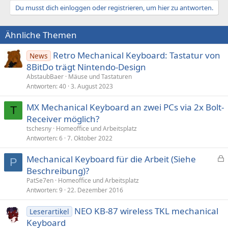
Du musst dich einloggen oder registrieren, um hier zu antworten.
Ähnliche Themen
Retro Mechanical Keyboard: Tastatur von
News
8BitDo trägt Nintendo-Design
AbstaubBaer
Mäuse und Tastaturen
Antworten
40
3. August 2023
MX Mechanical Keyboard an zwei PCs via 2x Bolt-
T
Receiver möglich?
tschesny
Homeoffice und Arbeitsplatz
Antworten
6
7. Oktober 2022
Mechanical Keyboard für die Arbeit (Siehe
P
e
Beschreibung)?
s
PatSe7en
Homeoffice und Arbeitsplatz
p
Antworten
9
22. Dezember 2016
e
NEO KB-87 wireless TKL mechanical
r
Leserartikel
Keyboard
r