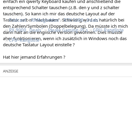
einfach ein qwerty Keyboard kaufen und anschließend die
Regeln
entsprechend Schalter tauschen (z.B. den y und z schalter
tauschen). So kann ich mir das deutsche Layout auf der
Tastatur selber "nachbauen". Schwierig wird es natürlich bei
Podcast
RAMageddon
RTX 5000 „Deals“
den Zahlen/Symbolen (Doppelbelegung). Da müsste ich mich
RX 9000 „Deals“
Ideale Gaming-PCs
GPU-Rangliste
dann halt an die englische Version gewöhnen. Dies müsste
aber funktionieren, wenn ich zusätzlich in Windows noch das
CPU-Rangliste
deutsche Tastatur Layout einstelle ?
Hat hier jemand Erfahrungen ?