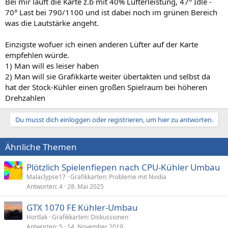
Bei mir läuft die Karte z.b mit 40% Lüfterleistung, 47° Idle -
70° Last bei 790/1100 und ist dabei noch im grünen Bereich
was die Lautstärke angeht.
Einzigste wofuer ich einen anderen Lüfter auf der Karte
empfehlen würde.
1) Man will es leiser haben
2) Man will sie Grafikkarte weiter übertakten und selbst da
hat der Stock-Kühler einen großen Spielraum bei höheren
Drehzahlen
Du musst dich einloggen oder registrieren, um hier zu antworten.
Ähnliche Themen
Plötzlich Spielenfiepen nach CPU-Kühler Umbau
Malaclypse17
Grafikkarten: Probleme mit Nvidia
Antworten
4
28. Mai 2025
GTX 1070 FE Kühler-Umbau
Hortlak
Grafikkarten: Diskussionen
Antworten
5
14. November 2019