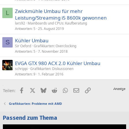
Zwickmühle Umbau für mehr
L
Leistung/Streaming i5 8600k gewonnen
lars92
Mainboards und CPUs: Kaufberatung
Antworten
5
25. August 2019
Kühler Umbau
S
Sir Oxford
Grafikkarten: Overclocking
Antworten
5
7. November 2018
EVGA GTX 980 ACX 2.0 Kühler Umbau
schrippi
Grafikkarten: Diskussionen
Antworten
9
1. Februar 2016
Facebook
X (Twitter)
Bluesky
Reddit
WhatsApp
E-Mail
Link
Teilen:
Grafikkarten: Probleme mit AMD
Passend zum Thema