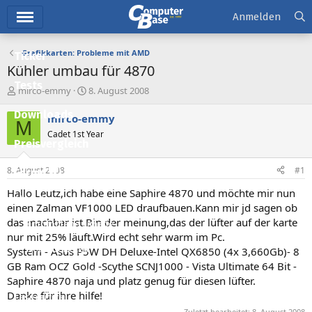
Hauptmenü
Anmelden
Grafikkarten: Probleme mit AMD
Ticker
Kühler umbau für 4870
Tests
E
E
mirco-emmy
8. August 2008
r
r
Downloads
s
s
mirco-emmy
M
t
t
Cadet 1st Year
e
e
Preisvergleich
l
l
l
l
8. August 2008
#1
Forum
e
t
r
a
Hallo Leutz,ich habe eine Saphire 4870 und möchte mir nun
Aktuelles
m
einen Zalman VF1000 LED draufbauen.Kann mir jd sagen ob
das machbar ist.Bin der meinung,das der lüfter auf der karte
Empfohlene Inhalte
nur mit 25% läuft.Wird echt sehr warm im Pc.
Neue Beiträge
System - Asus P5W DH Deluxe-Intel QX6850 (4x 3,660Gb)- 8
GB Ram OCZ Gold -Scythe SCNJ1000 - Vista Ultimate 64 Bit -
Neueste Aktivitäten
Saphire 4870 naja und platz genug für diesen lüfter.
Danke für ihre hilfe!
Leserartikel
Zuletzt bearbeitet:
8. August 2008