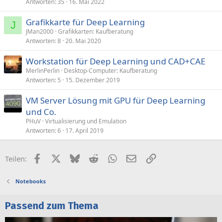
Antworten
35
16. Mai 2022
Grafikkarte für Deep Learning
J
JMan2000
Grafikkarten: Kaufberatung
Antworten
8
20. Mai 2020
Workstation für Deep Learning und CAD+CAE
MerlinPerlin
Desktop-Computer: Kaufberatung
Antworten
5
15. Dezember 2019
VM Server Lösung mit GPU für Deep Learning
und Co.
PHuV
Virtualisierung und Emulation
Antworten
6
17. April 2019
Facebook
X (Twitter)
Bluesky
Reddit
WhatsApp
E-Mail
Link
Teilen:
Notebooks
Passend zum Thema