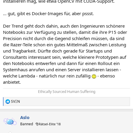
installieren mag, wie etwa OpenCV mit CUDA-Support.
... gut, gibt es Docker-Images für, aber pssst.
Der Trend geht doch dahin, auch den Ingenieuren schönere
Notebooks zur Verfügung zu stellen, damit die ihre P15 oder
Precision nicht durch die Gegend schleifen müssen, da sind
die Razer-Teile schon ein gutes Mittelmaß zwischen Leistung
und Tragbarkeit. Dürfte doch gerade für Startups und
Consultants interessant sein, welche kleinere Prototypen auf
den Notebooks entwerfen und dann für einen Rollout ein
Systemhaus anrufen und einen Server installieren lassen -
welche Lambda - natürlich nur rein zufällig
- ebenso
anbietet.
Ethically Sourced Human Suffering​
SVΞN
R
e
a
Aslo
k
t
Banned
🎅Rätsel-Elite ’18
i
o