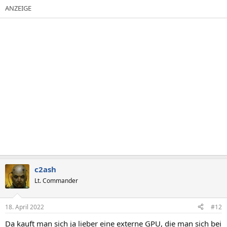
a
k
t
i
o
n
e
n
:
c2ash
Lt. Commander
18. April 2022
#12
Da kauft man sich ja lieber eine externe GPU, die man sich bei