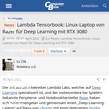
Hauptmenü
Anmelden
Notebooks
Ticker
Lambda Tensorbook: Linux-Laptop von
News
Tests
Razer für Deep Learning mit RTX 3080
E
E
SVΞN
18. April 2022
Zur News: Lambda Tensorbook: Linux-
Downloads
r
r
Laptop von Razer für Deep Learning mit RTX 3080
s
s
Preisvergleich
Letzte
1 von 2
Nächste
t
t
e
e
l
l
Forum
SVΞN
l
l
Redakteur a.D.
e
t
Aktuelles
r
a
m
Empfohlene Inhalte
18. April 2022
#1
Der Infrastrukturbetreiber Lambda Labs, welcher auf
Deep
Neue Beiträge
Learning
spezialisiert ist, und der insbesondere bei Spielern
Neueste Aktivitäten
bekannte Peripherie- und Notebookhersteller
Razer
haben
sich zusammengetan und gemeinsam einen „Deep-Learning-
Leserartikel
Laptop“ auf Basis von
Ubuntu
mit einer dedizierten
Nvidia