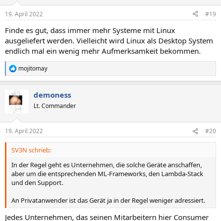
o
n
19. April 2022
#19
e
n
Finde es gut, dass immer mehr Systeme mit Linux
:
ausgeliefert werden. Vielleicht wird Linux als Desktop System
endlich mal ein wenig mehr Aufmerksamkeit bekommen.
mojitomay
R
e
a
demoness
k
t
Lt. Commander
i
o
n
19. April 2022
#20
e
n
SV3N schrieb:
:
In der Regel geht es Unternehmen, die solche Geräte anschaffen,
aber um die entsprechenden ML-Frameworks, den Lambda-Stack
und den Support.
An Privatanwender ist das Gerät ja in der Regel weniger adressiert.
Jedes Unternehmen, das seinen Mitarbeitern hier Consumer