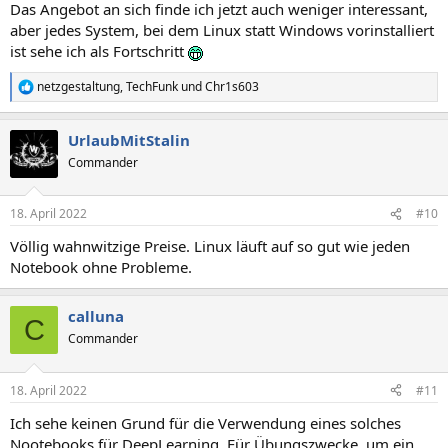
Das Angebot an sich finde ich jetzt auch weniger interessant,
:
aber jedes System, bei dem Linux statt Windows vorinstalliert
ist sehe ich als Fortschritt
netzgestaltung
,
TechFunk
und
Chr1s603
R
e
a
UrlaubMitStalin
k
t
Commander
i
o
n
18. April 2022
#10
e
n
Völlig wahnwitzige Preise. Linux läuft auf so gut wie jeden
:
Notebook ohne Probleme.
calluna
C
Commander
18. April 2022
#11
Ich sehe keinen Grund für die Verwendung eines solches
Nootebooks für DeepLearning. Für Übungszwecke, um ein