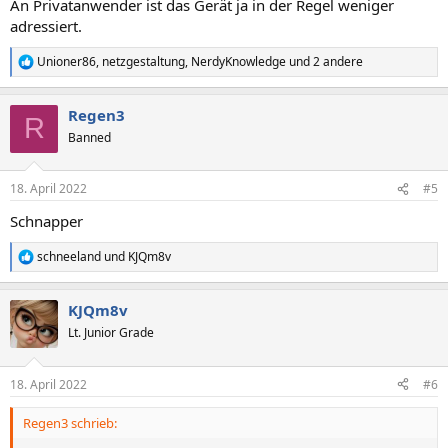
An Privatanwender ist das Gerät ja in der Regel weniger
adressiert.
Unioner86
,
netzgestaltung
,
NerdyKnowledge
und 2 andere
R
e
a
Regen3
k
R
t
Banned
i
o
n
18. April 2022
#5
e
n
Schnapper
:
schneeland
und
KJQm8v
R
e
a
KJQm8v
k
t
Lt. Junior Grade
i
o
n
18. April 2022
#6
e
n
Regen3 schrieb:
: