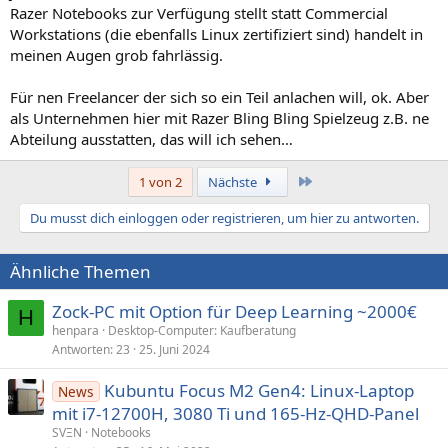
Razer Notebooks zur Verfügung stellt statt Commercial
Workstations (die ebenfalls Linux zertifiziert sind) handelt in
meinen Augen grob fahrlässig.
Für nen Freelancer der sich so ein Teil anlachen will, ok. Aber
als Unternehmen hier mit Razer Bling Bling Spielzeug z.B. ne
Abteilung ausstatten, das will ich sehen…
Letzte
1 von 2
Nächste
Du musst dich einloggen oder registrieren, um hier zu antworten.
Ähnliche Themen
Zock-PC mit Option für Deep Learning ~2000€
H
henpara
Desktop-Computer: Kaufberatung
Antworten
23
25. Juni 2024
Kubuntu Focus M2 Gen4: Linux-Laptop
News
mit i7-12700H, 3080 Ti und 165-Hz-QHD-Panel
SVΞN
Notebooks