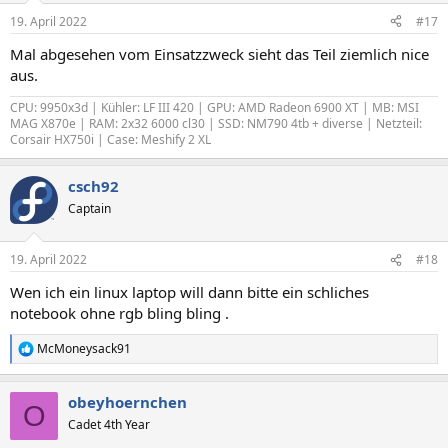
n
19. April 2022
#17
e
n
Mal abgesehen vom Einsatzzweck sieht das Teil ziemlich nice
:
aus.
CPU: 9950x3d | Kühler: LF III 420 | GPU: AMD Radeon 6900 XT | MB: MSI
MAG X870e | RAM: 2x32 6000 cl30 | SSD: NM790 4tb + diverse | Netzteil:
Corsair HX750i | Case: Meshify 2 XL
csch92
Captain
19. April 2022
#18
Wen ich ein linux laptop will dann bitte ein schliches
notebook ohne rgb bling bling .
McMoneysack91
R
e
a
obeyhoernchen
k
O
t
Cadet 4th Year
i