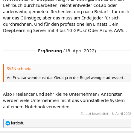
Lehrbuch durchzuarbeiten, reicht entweder CoLab oder
anderweitig gemietete Rechenleistung nach Bedarf - für mich
war das Günstiger, aber das muss am Ende jeder für sich
durchrechnen. Und für den professionellen Einsatz… ein
DeepLearning Server mit 4 bis 10 GPUs? Oder Azure, AWS…
Ergänzung
(
18. April 2022
)
SV3N schrieb:
An Privatanwender ist das Gerät ja in der Regel weniger adressiert.
Also Freelancer und sehr kleine Unternehmen? Ansonsten
werden viele Unternehmen nicht das vorinstallierte System
auf einem Notebook verwenden.
Zuletzt bearbeitet:
18. April 2022
lordtofu
R
e