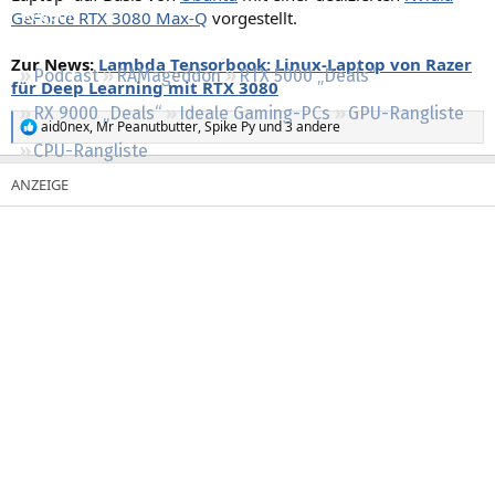
GeForce RTX 3080 Max-Q
vorgestellt.
Regeln
Zur News:
Lambda Tensorbook: Linux-Laptop von Razer
Podcast
RAMageddon
RTX 5000 „Deals“
für Deep Learning mit RTX 3080
RX 9000 „Deals“
Ideale Gaming-PCs
GPU-Rangliste
aid0nex
,
Mr Peanutbutter
,
Spike Py
und 3 andere
R
CPU-Rangliste
e
a
k
t
i
o
n
e
n
: