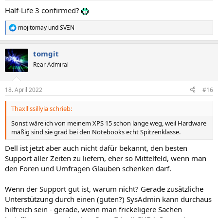
n
Half-Life 3 confirmed?
:
mojitomay
und
SVΞN
R
e
a
tomgit
k
t
Rear Admiral
i
o
n
18. April 2022
#16
e
n
Thaxll'ssillyia schrieb:
:
Sonst wäre ich von meinem XPS 15 schon lange weg, weil Hardware
mäßig sind sie grad bei den Notebooks echt Spitzenklasse.
Dell ist jetzt aber auch nicht dafür bekannt, den besten
Support aller Zeiten zu liefern, eher so Mittelfeld, wenn man
den Foren und Umfragen Glauben schenken darf.
Wenn der Support gut ist, warum nicht? Gerade zusätzliche
Unterstützung durch einen (guten?) SysAdmin kann durchaus
hilfreich sein - gerade, wenn man frickeligere Sachen