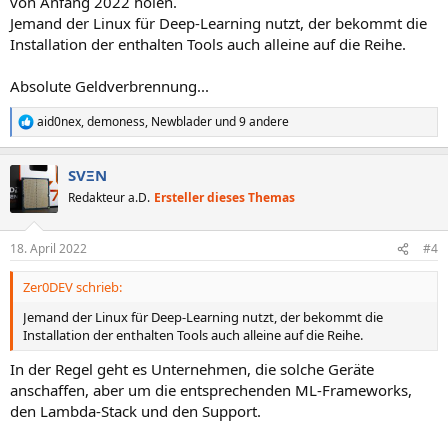
von Anfang 2022 holen.
Jemand der Linux für Deep-Learning nutzt, der bekommt die
Installation der enthalten Tools auch alleine auf die Reihe.
Absolute Geldverbrennung...
aid0nex
,
demoness
,
Newblader
und 9 andere
R
e
a
SVΞN
k
t
Redakteur a.D.
Ersteller dieses Themas
i
o
n
18. April 2022
#4
e
n
Zer0DEV schrieb:
:
Jemand der Linux für Deep-Learning nutzt, der bekommt die
Installation der enthalten Tools auch alleine auf die Reihe.
In der Regel geht es Unternehmen, die solche Geräte
anschaffen, aber um die entsprechenden ML-Frameworks,
den Lambda-Stack und den Support.