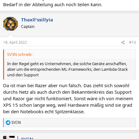
Bedarf in der Abteilung auch noch teilen kann.
Thaxll'ssillyia
Captain
18. April 2022
#13
SV3N schrieb:
In der Regel geht es Unternehmen, die solche Geräte anschaffen,
aber um die entsprechenden ML-Frameworks, den Lambda-Stack
und den Support
Da ist man bei Razer aber nun falsch. Das zieht sich sowohl
durchs Netz als auch durch den Bekanntenkreis das Support
und Razor gar nicht funktioniert. Sonst wäre ich von meinem
XPS 15 schon lange weg, weil Hardware mäßig sind sie grad
bei den Notebooks echt Spitzenklasse.
SVΞN
R
e
a
SVΞN