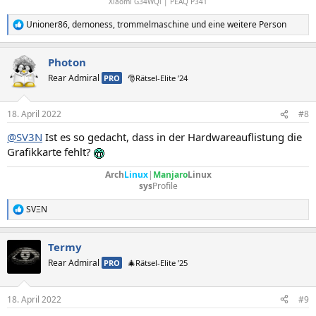
Xiaomi G34WQi | PEAQ P341
Unioner86
,
demoness
,
trommelmaschine
und eine weitere Person
R
e
a
Photon
k
t
Rear Admiral
PRO
🎅Rätsel-Elite ’24
i
o
n
18. April 2022
#8
e
n
@SV3N
Ist es so gedacht, dass in der Hardwareauflistung die
:
Grafikkarte fehlt?
Arch
Linux
|
Manjaro
Linux
sys
Profile
SVΞN
R
e
a
Termy
k
t
Rear Admiral
PRO
🎄Rätsel-Elite ’25
i
o
n
18. April 2022
#9
e
n