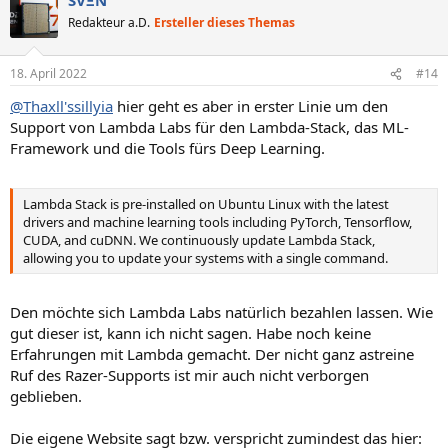
k
t
Redakteur a.D.
Ersteller dieses Themas
i
o
n
18. April 2022
#14
e
n
@Thaxll'ssillyia
hier geht es aber in erster Linie um den
:
Support von Lambda Labs für den Lambda-Stack, das ML-
Framework und die Tools fürs Deep Learning.
Lambda Stack is pre-installed on Ubuntu Linux with the latest
drivers and machine learning tools including PyTorch, Tensorflow,
CUDA, and cuDNN. We continuously update Lambda Stack,
allowing you to update your systems with a single command.
Den möchte sich Lambda Labs natürlich bezahlen lassen. Wie
gut dieser ist, kann ich nicht sagen. Habe noch keine
Erfahrungen mit Lambda gemacht. Der nicht ganz astreine
Ruf des Razer-Supports ist mir auch nicht verborgen
geblieben.
Die eigene Website sagt bzw. verspricht zumindest das hier: