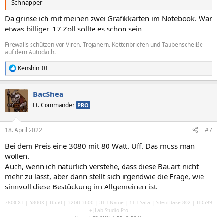
Schnapper
Da grinse ich mit meinen zwei Grafikkarten im Notebook. War
etwas billiger. 17 Zoll sollte es schon sein.
Firewalls schützen vor Viren, Trojanern, Kettenbriefen und Taubenscheiße
auf dem Autodach.
Kenshin_01
R
e
a
BacShea
k
t
Lt. Commander
PRO
i
o
n
18. April 2022
#7
e
n
Bei dem Preis eine 3080 mit 80 Watt. Uff. Das muss man
:
wollen.
Auch, wenn ich natürlich verstehe, dass diese Bauart nicht
mehr zu lässt, aber dann stellt sich irgendwie die Frage, wie
sinnvoll diese Bestückung im Allgemeinen ist.
7800 XT | 5800X | B550 | 32GB 3600 | 3TB Nvme | 1TB Sata | SilentBase 802 | HD599
+ JLab Studio Pro