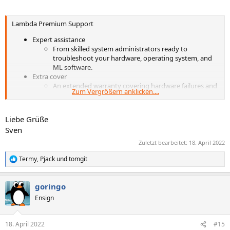
Lambda Premium Support
Expert assistance
From skilled system administrators ready to
troubleshoot your hardware, operating system, and
ML software.
Extra cover
An extended warranty covering hardware failures and
Zum Vergrößern anklicken....
accidental damage with rapid repair and replacement.
Always here
Providing you with live help from a dedicated contact
Liebe Grüße
via phone or email.
Sven
Zuletzt bearbeitet:
18. April 2022
Termy
,
Pjack
und
tomgit
R
e
a
goringo
k
t
Ensign
i
o
n
18. April 2022
#15
e