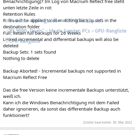
Benachrichtigung)? Im Log von Macrium Reflect free steht
Regeln
unten letzte Zeile in rot:
Retention Rules
Rules will be applied to all matching backup sets in the
Podcast
RAMageddon
RTX 5000 „Deals“
destination folder
RX 9000 „Deals“
Ideale Gaming-PCs
GPU-Rangliste
Full: Retain full backups for 26 Weeks
Linked incremental and differential backups will also be
CPU-Rangliste
deleted
Backup Sets: 1 sets found
Nothing to delete
Backup Aborted! - Incremental backups not supported in
Macrium Reflect Free
Das die free Version keine incrementale Backups unterstützt,
weiß ich.
Kann ich die Windows Benachrichtigung mit dem Failed
daher ignorieren, da sonst das differentiale Backup auch
funktioniert?
Zuletzt bearbeitet:
30. Mai 2022