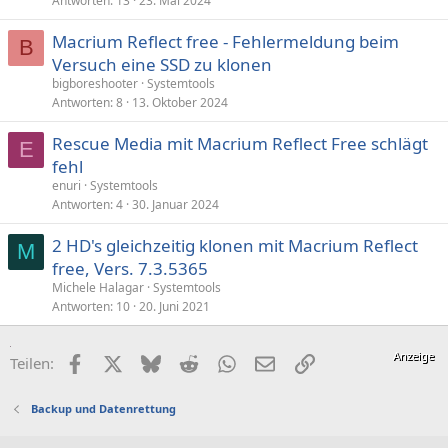
Antworten
13
23. Mai 2024
Macrium Reflect free - Fehlermeldung beim
B
Versuch eine SSD zu klonen
bigboreshooter
Systemtools
Antworten
8
13. Oktober 2024
Rescue Media mit Macrium Reflect Free schlägt
E
fehl
enuri
Systemtools
Antworten
4
30. Januar 2024
2 HD's gleichzeitig klonen mit Macrium Reflect
M
free, Vers. 7.3.5365
Michele Halagar
Systemtools
Antworten
10
20. Juni 2021
Facebook
X (Twitter)
Bluesky
Reddit
WhatsApp
E-Mail
Link
Teilen:
Backup und Datenrettung