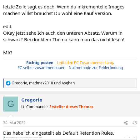
letzte Zeile sagt es doch. Wenn du inkrementelle Images
machen willst brauchst Du wohl eine Kauf Version.
edit:
OKay jetzt sehe Ich auch den unteren Absatz. Warum in
schwarz? Bei dunklem Thema kann man das nicht lesen!
MfG
Richtig posten
/
Leitfaden PC Zusammenstellung
.
PC selber zusammenbauen
/
Nullmethode zur Fehlerfindung
Gregorie
,
madmax2010
und
Asghan
R
e
a
Gregorie
k
G
t
Lt. Commander
Ersteller dieses Themas
i
o
n
30. Mai 2022
#3
e
n
Das habe ich eingestellt als Default Retention Rules.
: