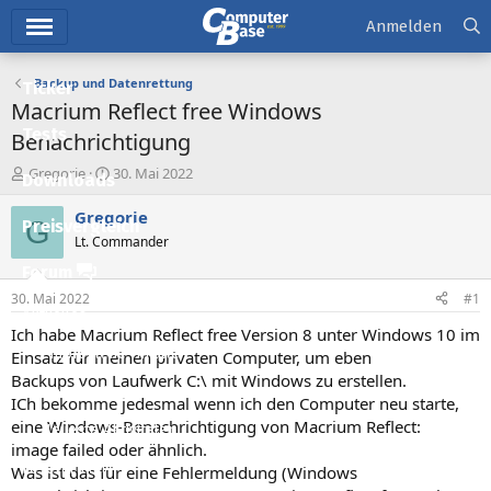
Hauptmenü
Anmelden
Backup und Datenrettung
Ticker
Macrium Reflect free Windows
Tests
Benachrichtigung
E
E
Gregorie
30. Mai 2022
Downloads
r
r
s
s
Gregorie
G
Preisvergleich
t
t
Lt. Commander
e
e
l
l
Forum
l
l
30. Mai 2022
#1
e
t
Aktuelles
r
a
Ich habe Macrium Reflect free Version 8 unter Windows 10 im
m
Empfohlene Inhalte
Einsatz für meinen privaten Computer, um eben
Backups von Laufwerk C:\ mit Windows zu erstellen.
Neue Beiträge
ICh bekomme jedesmal wenn ich den Computer neu starte,
eine Windows-Benachrichtigung von Macrium Reflect:
Neueste Aktivitäten
image failed oder ähnlich.
Leserartikel
Was ist das für eine Fehlermeldung (Windows