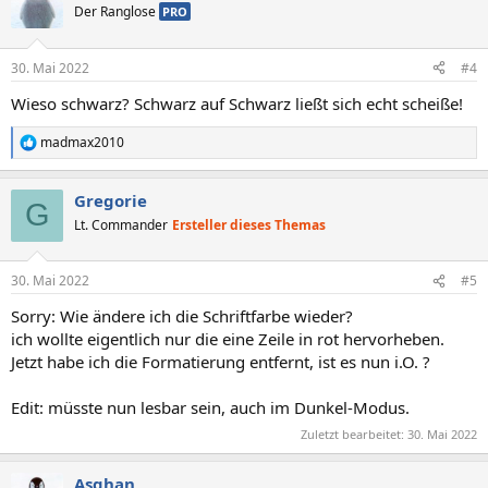
Der Ranglose
PRO
30. Mai 2022
#4
Wieso schwarz? Schwarz auf Schwarz ließt sich echt scheiße!
madmax2010
R
e
a
Gregorie
k
G
t
Lt. Commander
Ersteller dieses Themas
i
o
n
30. Mai 2022
#5
e
n
Sorry: Wie ändere ich die Schriftfarbe wieder?
:
ich wollte eigentlich nur die eine Zeile in rot hervorheben.
Jetzt habe ich die Formatierung entfernt, ist es nun i.O. ?
Edit: müsste nun lesbar sein, auch im Dunkel-Modus.
Zuletzt bearbeitet:
30. Mai 2022
Asghan