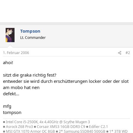
Tompson
Lt. Commander
1. Februar 2006
#2
ahoi!
sitzt die graka richtig fest?
entweder sie wird durch erschütterungen locker oder der slot
am mobo hat nen
defekt...
mfg
tompson
■ Intel Core i5-2500K, 4x 4.40GHz @ Scythe Mugen 3
■ Asrock Z68 Pro3 ■ Corsair XMS3 16GB DDR3 C9 ■ Edifier C2.1
■ MSI GTX 1070 Armor OC 8GB ■ 2* Samsung SSD840 500GB ■ 1* 3TB WD