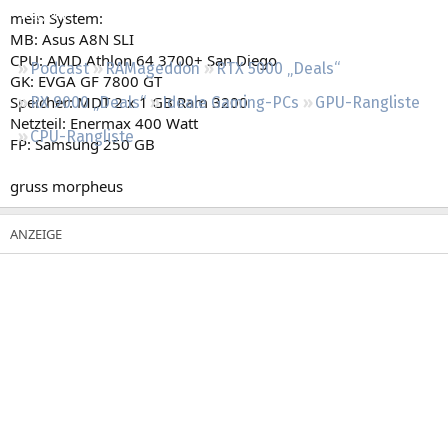
Regeln
mein System:
MB: Asus A8N SLI
CPU: AMD Athlon 64 3700+ San Diego
Podcast
RAMageddon
RTX 5000 „Deals“
GK: EVGA GF 7800 GT
Speicher: MDT 2 x 1 GB Ram 3200
RX 9000 „Deals“
Ideale Gaming-PCs
GPU-Rangliste
Netzteil: Enermax 400 Watt
CPU-Rangliste
FP: Samsung 250 GB
gruss morpheus