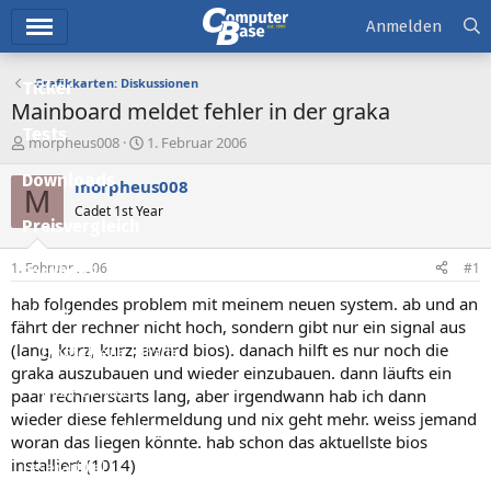
Hauptmenü
Anmelden
Grafikkarten: Diskussionen
Ticker
Mainboard meldet fehler in der graka
Tests
E
E
morpheus008
1. Februar 2006
r
r
Downloads
s
s
morpheus008
M
t
t
Cadet 1st Year
e
e
Preisvergleich
l
l
l
l
1. Februar 2006
#1
Forum
e
t
r
a
hab folgendes problem mit meinem neuen system. ab und an
Aktuelles
m
fährt der rechner nicht hoch, sondern gibt nur ein signal aus
(lang, kurz, kurz; award bios). danach hilft es nur noch die
Empfohlene Inhalte
graka auszubauen und wieder einzubauen. dann läufts ein
Neue Beiträge
paar rechnerstarts lang, aber irgendwann hab ich dann
wieder diese fehlermeldung und nix geht mehr. weiss jemand
Neueste Aktivitäten
woran das liegen könnte. hab schon das aktuellste bios
installiert (1014)
Leserartikel