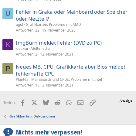
Fehler in Graka oder Mainboard oder Speicher
U
oder Netzteil?
ugul
Grafikkarten: Probleme mit AMD
Antworten
22
19. November 2023
ImgBurn meldet Fehler (DVD zu PC)
K
klecksii
Multimedia
Antworten
2
12. November 2021
Neues MB, CPU, Grafikkarte aber Bios meldet
P
fehlerhafte CPU
Plantea
Mainboards und CPUs: Probleme mit Intel
Antworten
18
2. November 2021
Facebook
X (Twitter)
Bluesky
Reddit
WhatsApp
E-Mail
Link
Teilen:
Grafikkarten: Diskussionen
Nichts mehr verpassen!