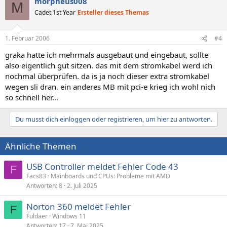
morpheus008
M
Cadet 1st Year
Ersteller dieses Themas
1. Februar 2006
#4
graka hatte ich mehrmals ausgebaut und eingebaut, sollte
also eigentlich gut sitzen. das mit dem stromkabel werd ich
nochmal überprüfen. da is ja noch dieser extra stromkabel
wegen sli dran. ein anderes MB mit pci-e krieg ich wohl nich
so schnell her...
Du musst dich einloggen oder registrieren, um hier zu antworten.
Ähnliche Themen
USB Controller meldet Fehler Code 43
F
Facs83
Mainboards und CPUs: Probleme mit AMD
Antworten
8
2. Juli 2025
Norton 360 meldet Fehler
F
Fuldaer
Windows 11
Antworten
17
7. Mai 2025