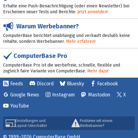
Erhalte eine Push-Benachrichtigung (oder einen Newsletter) bei
Erscheinen neuer Tests und Berichte:
Jetzt anmelden!
Warum Werbebanner?
ComputerBase berichtet unabhängig und verkauft deshalb keine
Inhalte, sondern Werbebanner.
Mehr erfahren!
ComputerBase Pro
ComputerBase Pro ist die werbefreie, schnelle, flexible und
zugleich faire Variante von ComputerBase.
Mehr dazu!
Feeds
Discord
Bluesky
Facebook
Google News
Instagram
Mastodon
X
YouTube
Einstellungen und
Probleme mit einem
Layout-Umschalter
Werbebanner?
© 1999–2026 ComputerBase GmbH