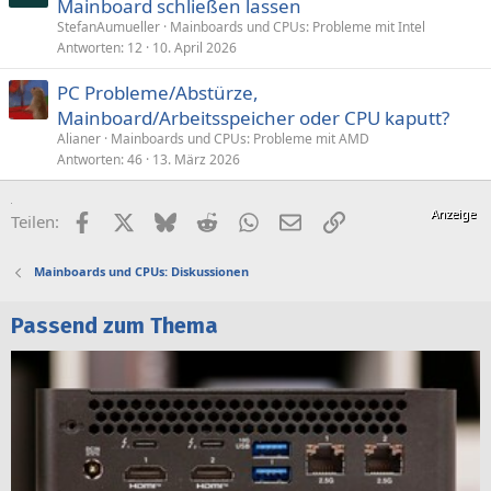
Mainboard schließen lassen
StefanAumueller
Mainboards und CPUs: Probleme mit Intel
Antworten
12
10. April 2026
PC Probleme/Abstürze,
Mainboard/Arbeitsspeicher oder CPU kaputt?
Alianer
Mainboards und CPUs: Probleme mit AMD
Antworten
46
13. März 2026
Facebook
X (Twitter)
Bluesky
Reddit
WhatsApp
E-Mail
Link
Teilen:
Mainboards und CPUs: Diskussionen
Passend zum Thema