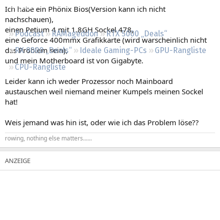
Regeln
Ich habe ein Phönix Bios(Version kann ich nicht
nachschauen),
einen Petium 4 mit 1.8GH Sockel 478,
Podcast
RAMageddon
RTX 5000 „Deals“
eine Geforce 400mmx Grafikkarte (wird warscheinlich nicht
das Problem sein),
RX 9000 „Deals“
Ideale Gaming-PCs
GPU-Rangliste
und mein Motherboard ist von Gigabyte.
CPU-Rangliste
Leider kann ich weder Prozessor noch Mainboard
austauschen weil niemand meiner Kumpels meinen Sockel
hat!
Weis jemand was hin ist, oder wie ich das Problem löse??
rowing, nothing else matters......