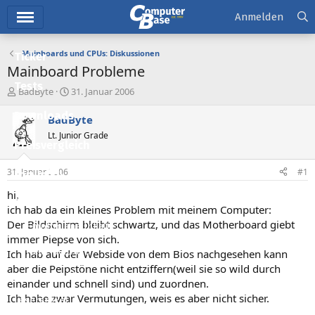
Hauptmenü
Anmelden
Mainboards und CPUs: Diskussionen
Ticker
Mainboard Probleme
Tests
E
E
BadByte
31. Januar 2006
r
r
Downloads
s
s
BadByte
t
t
Lt. Junior Grade
e
e
Preisvergleich
l
l
l
l
31. Januar 2006
#1
Forum
e
t
r
a
hi,
Aktuelles
m
ich hab da ein kleines Problem mit meinem Computer:
Der Bildschirm bleibt schwartz, und das Motherboard giebt
Empfohlene Inhalte
immer Piepse von sich.
Neue Beiträge
Ich hab auf der Webside von dem Bios nachgesehen kann
aber die Peipstöne nicht entziffern(weil sie so wild durch
Neueste Aktivitäten
einander und schnell sind) und zuordnen.
Ich habe zwar Vermutungen, weis es aber nicht sicher.
Leserartikel