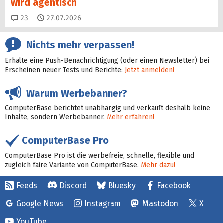
wird agentisch
Kommentare
23
27.07.2026
Nichts mehr verpassen!
Erhalte eine Push-Benachrichtigung (oder einen Newsletter) bei
Erscheinen neuer Tests und Berichte:
Jetzt anmelden!
Warum Werbebanner?
ComputerBase berichtet unabhängig und verkauft deshalb keine
Inhalte, sondern Werbebanner.
Mehr erfahren!
ComputerBase Pro
ComputerBase Pro ist die werbefreie, schnelle, flexible und
zugleich faire Variante von ComputerBase.
Mehr dazu!
Feeds
Discord
Bluesky
Facebook
Google News
Instagram
Mastodon
X
YouTube