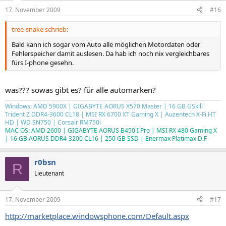
17. November 2009
#16
tree-snake schrieb:
Bald kann ich sogar vom Auto alle möglichen Motordaten oder
Fehlerspeicher damit auslesen. Da hab ich noch nix vergleichbares
fürs I-phone gesehn.
was??? sowas gibt es? für alle automarken?
Windows: AMD 5900X | GIGABYTE AORUS X570 Master | 16 GB GSkill
Trident Z DDR4-3600 CL18 | MSI RX 6700 XT Gaming X | Auzentech X-Fi HT
HD | WD SN750 | Corsair RM750i
MAC OS: AMD 2600 | GIGABYTE AORUS B450 I Pro | MSI RX 480 Gaming X
| 16 GB AORUS DDR4-3200 CL16 | 250 GB SSD | Enermax Platimax D.F
r0bsn
R
Lieutenant
17. November 2009
#17
http://marketplace.windowsphone.com/Default.aspx