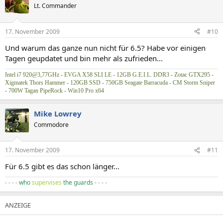
Lt. Commander
17. November 2009
#10
Und warum das ganze nun nicht für 6.5? Habe vor einigen
Tagen geupdatet und bin mehr als zufrieden...
Intel i7 920@3,77GHz - EVGA X58 SLI LE - 12GB G.E.I.L. DDR3 - Zotac GTX295 -
Xigmatek Thors Hammer - 120GB SSD - 750GB Seagate Barracuda - CM Storm Sniper
- 700W Tagan PipeRock - Win10 Pro x64
Mike Lowrey
Commodore
17. November 2009
#11
Für 6.5 gibt es das schon länger...
- - - -
who
supervises
the guards
- - - -