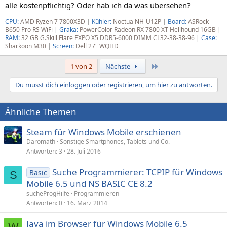
alle kostenpflichtig? Oder hab ich da was übersehen?
CPU:
AMD Ryzen 7 7800X3D
|
Kühler:
Noctua NH-U12P
|
Board:
ASRock
B650
Pro RS WiFi
|
Graka:
PowerColor Radeon RX 7800 XT Hellhound 16GB
|
RAM:
32 GB G.Skill Flare EXPO X5 DDR5-6000 DIMM CL32-38-38-96
|
Case:
Sharkoon M30
|
Screen:
Dell 27" WQHD
Letzte
1 von 2
Nächste
Du musst dich einloggen oder registrieren, um hier zu antworten.
Ähnliche Themen
Steam für Windows Mobile erschienen
Daromath
Sonstige Smartphones, Tablets und Co.
Antworten
3
28. Juli 2016
Suche Programmierer: TCPIP für Windows
Basic
S
Mobile 6.5 und NS BASIC CE 8.2
sucheProgHilfe
Programmieren
Antworten
0
16. März 2014
Java im Browser für Windows Mobile 6.5
W