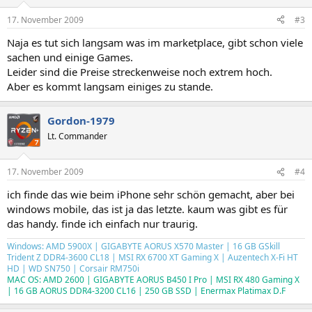
17. November 2009
#3
Naja es tut sich langsam was im marketplace, gibt schon viele
sachen und einige Games.
Leider sind die Preise streckenweise noch extrem hoch.
Aber es kommt langsam einiges zu stande.
Gordon-1979
Lt. Commander
17. November 2009
#4
ich finde das wie beim iPhone sehr schön gemacht, aber bei
windows mobile, das ist ja das letzte. kaum was gibt es für
das handy. finde ich einfach nur traurig.
Windows: AMD 5900X | GIGABYTE AORUS X570 Master | 16 GB GSkill
Trident Z DDR4-3600 CL18 | MSI RX 6700 XT Gaming X | Auzentech X-Fi HT
HD | WD SN750 | Corsair RM750i
MAC OS: AMD 2600 | GIGABYTE AORUS B450 I Pro | MSI RX 480 Gaming X
| 16 GB AORUS DDR4-3200 CL16 | 250 GB SSD | Enermax Platimax D.F