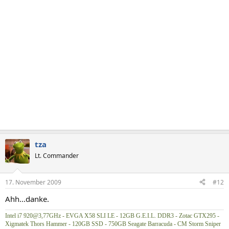
tza
Lt. Commander
17. November 2009
#12
Ahh...danke.
Intel i7 920@3,77GHz - EVGA X58 SLI LE - 12GB G.E.I.L. DDR3 - Zotac GTX295 -
Xigmatek Thors Hammer - 120GB SSD - 750GB Seagate Barracuda - CM Storm Sniper