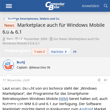
Hauptmenü
Anmelden
Sonstige Smartphones, Tablets und Co.
Ticker
Marketplace auch für Windows Mobile
News
Tests
6.0 & 6.1
E
E
Benj
17. November 2009
Zur News: Marketplace auch für
Downloads
r
r
Windows Mobile 6.0 & 6.1
s
s
Preisvergleich
Letzte
1 von 2
Nächste
t
t
e
e
l
l
Forum
Benj
l
l
Captain
🎂Rätsel-Elite ’09
e
t
Aktuelles
r
a
m
Empfohlene Inhalte
17. November 2009
#1
Laut einem Bericht von
ars technica
steht der „Windows
Neue Beiträge
Marketplace“, der Programme für das Smartphone-
Neueste Aktivitäten
Betriebssystem Windows Mobile (
WM
) bereit halten soll, auch
Nutzern von WM 6.0 und 6.1 zur Verfügung. Der Software-
Leserartikel
Marktplatz möchte damit in Konkurrenz zum
Android
Market