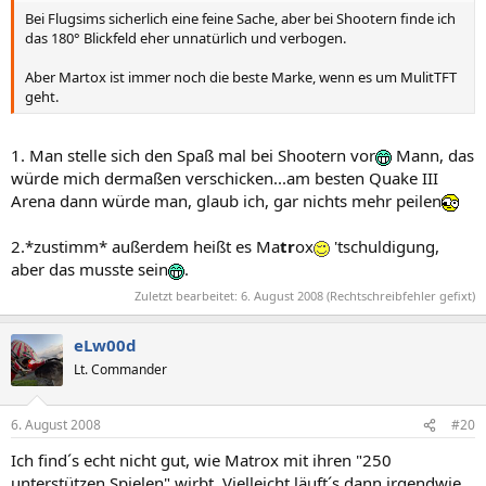
Bei Flugsims sicherlich eine feine Sache, aber bei Shootern finde ich
das 180° Blickfeld eher unnatürlich und verbogen.
Aber Martox ist immer noch die beste Marke, wenn es um MulitTFT
geht.
1. Man stelle sich den Spaß mal bei Shootern vor
Mann, das
würde mich dermaßen verschicken...am besten Quake III
Arena dann würde man, glaub ich, gar nichts mehr peilen
2.*zustimm* außerdem heißt es Ma
tr
ox
'tschuldigung,
aber das musste sein
.
Zuletzt bearbeitet:
6. August 2008
(Rechtschreibfehler gefixt)
eLw00d
Lt. Commander
6. August 2008
#20
Ich find´s echt nicht gut, wie Matrox mit ihren "250
unterstützen Spielen" wirbt. Vielleicht läuft´s dann irgendwie