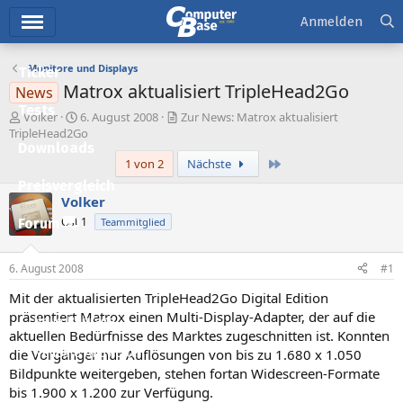
Hauptmenü
Anmelden
Monitore und Displays
Ticker
Matrox aktualisiert TripleHead2Go
News
Tests
E
E
Volker
6. August 2008
Zur News: Matrox aktualisiert
r
r
TripleHead2Go
Downloads
s
s
Letzte
1 von 2
Nächste
t
t
e
e
Preisvergleich
l
l
Volker
l
l
Ost 1
Forum
Teammitglied
e
t
r
a
Aktuelles
m
6. August 2008
#1
Empfohlene Inhalte
Mit der aktualisierten TripleHead2Go Digital Edition
präsentiert Matrox einen Multi-Display-Adapter, der auf die
Neue Beiträge
aktuellen Bedürfnisse des Marktes zugeschnitten ist. Konnten
die Vorgänger nur Auflösungen von bis zu 1.680 x 1.050
Neueste Aktivitäten
Bildpunkte weitergeben, stehen fortan Widescreen-Formate
Leserartikel
bis 1.900 x 1.200 zur Verfügung.