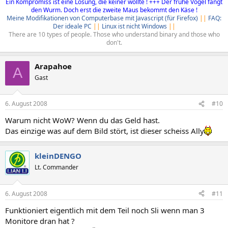
Ein Kompromiss ist eine Lösung, die keiner wollte ! +++ Der frühe Vogel fängt
den Wurm. Doch erst die zweite Maus bekommt den Käse !
Meine Modifikationen von Computerbase mit Javascript (für Firefox)
||
FAQ:
Der ideale PC
||
Linux ist nicht Windows
||
There are 10 types of people. Those who understand binary and those who
don't.​
Arapahoe
A
Gast
6. August 2008
#10
Warum nicht WoW? Wenn du das Geld hast.
Das einzige was auf dem Bild stört, ist dieser scheiss Ally
kleinDENGO
Lt. Commander
6. August 2008
#11
Funktioniert eigentlich mit dem Teil noch Sli wenn man 3
Monitore dran hat ?