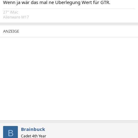
Wenn ja wär das mal ne Überlegung Wert für GTR.
27" iMac
Alienware M17
Brainbuck
B
Cadet 4th Year