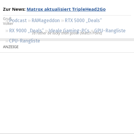
Regeln
Zur News:
Matrox aktualisiert TripleHead2Go
Gruß,
Podcast
RAMageddon
RTX 5000 „Deals“
Volker
RX 9000 „Deals“
Ideale Gaming-PCs
GPU-Rangliste
I’d rather be lucky than good.
(Match Point)​
CPU-Rangliste