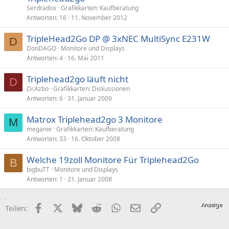
Serdradox
Grafikkarten: Kaufberatung
Antworten
16
11. November 2012
TripleHead2Go DP @ 3xNEC MultiSync E231W
D
DonDAGO
Monitore und Displays
Antworten
4
16. Mai 2011
Triplehead2go läuft nicht
D
Dr.Azbo
Grafikkarten: Diskussionen
Antworten
6
31. Januar 2009
Matrox Triplehead2go 3 Monitore
M
meganie
Grafikkarten: Kaufberatung
Antworten
33
16. Oktober 2008
Welche 19zoll Monitore Für Triplehead2Go
B
bigbuTT
Monitore und Displays
Antworten
1
21. Januar 2008
Facebook
X (Twitter)
Bluesky
Reddit
WhatsApp
E-Mail
Link
Teilen: