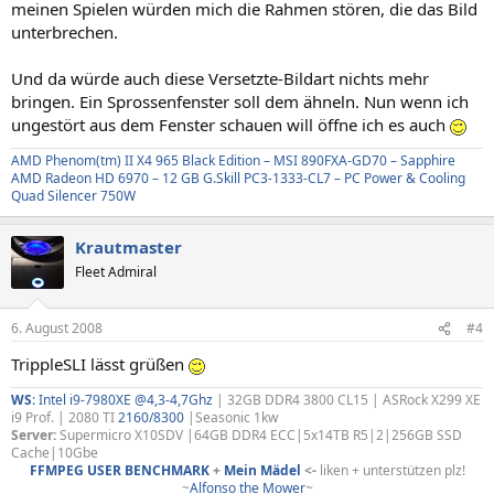
meinen Spielen würden mich die Rahmen stören, die das Bild
unterbrechen.
Und da würde auch diese Versetzte-Bildart nichts mehr
bringen. Ein Sprossenfenster soll dem ähneln. Nun wenn ich
ungestört aus dem Fenster schauen will öffne ich es auch
AMD Phenom(tm) II X4 965 Black Edition – MSI 890FXA-GD70 – Sapphire
AMD Radeon HD 6970 – 12 GB G.Skill PC3-1333-CL7 – PC Power & Cooling
Quad Silencer 750W
Krautmaster
Fleet Admiral
6. August 2008
#4
TrippleSLI lässt grüßen
WS
:
Intel i9-7980XE @4,3-4,7Ghz
| 32GB DDR4 3800 CL15 | ASRock X299 XE
i9 Prof. | 2080 TI
2160/8300
|Seasonic 1kw
Server:
Supermicro X10SDV |64GB DDR4 ECC|5x14TB R5|2|256GB SSD
Cache|10Gbe
FFMPEG USER BENCHMARK
+
Mein Mädel
<-
liken + unterstützen plz!
~
Alfonso the Mower
~​