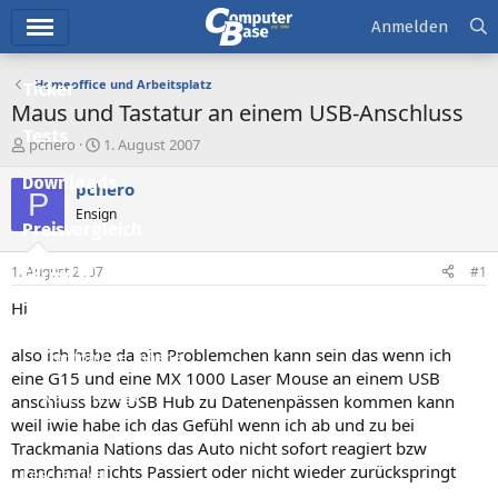
Hauptmenü
Anmelden
Homeoffice und Arbeitsplatz
Ticker
Maus und Tastatur an einem USB-Anschluss
Tests
E
E
pchero
1. August 2007
r
r
Downloads
s
s
pchero
P
t
t
Ensign
e
e
Preisvergleich
l
l
l
l
1. August 2007
#1
Forum
e
t
r
a
Hi
Aktuelles
m
also ich habe da ein Problemchen kann sein das wenn ich
Empfohlene Inhalte
eine G15 und eine MX 1000 Laser Mouse an einem USB
Neue Beiträge
anschluss bzw USB Hub zu Datenenpässen kommen kann
weil iwie habe ich das Gefühl wenn ich ab und zu bei
Neueste Aktivitäten
Trackmania Nations das Auto nicht sofort reagiert bzw
manchmal nichts Passiert oder nicht wieder zurückspringt
Leserartikel