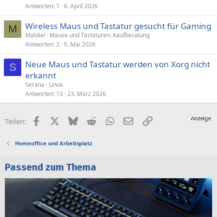
Antworten
7
6. April 2026
Wireless Maus und Tastatur gesucht für Gaming
M
Maldiel
Mäuse und Tastaturen: Kaufberatung
Antworten
2
5. Mai 2026
Neue Maus und Tastatur werden von Xorg nicht
S
erkannt
Serana
Linux
Antworten
13
23. März 2026
Facebook
X (Twitter)
Bluesky
Reddit
WhatsApp
E-Mail
Link
Teilen:
Homeoffice und Arbeitsplatz
Passend zum Thema