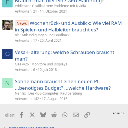
Braucht man hier eine GPU Halterung?
E
eddietwo
Grafikkarten: Probleme mit Nvidia
Antworten
21
14. Oktober 2021
Wochenrück- und Ausblick: Wie viel RAM
News
in Spielen und Halbleiter braucht es?
nlr
Ankündigungen und Feedback
Antworten
17
20. April 2021
Vesa-Halterung: welche Schrauben braucht
G
man?
Geeky26
Monitore und Displays
Antworten
6
10. Juli 2018
Sohnemann braucht einen neuen PC
N
...benötigtes Budget? ...welche Hardware?
Nenilix
Desktop-Computer: Kaufberatung
Antworten
142
17. August 2016
Facebook
X (Twitter)
Bluesky
Reddit
WhatsApp
E-Mail
Link
Teilen:
Homeoffice und Arbeitsplatz