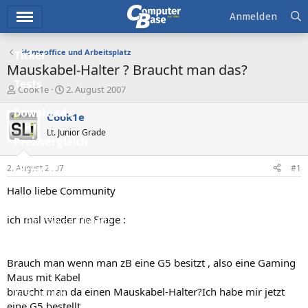
Hauptmenü
Anmelden
Homeoffice und Arbeitsplatz
Ticker
Mauskabel-Halter ? Braucht man das?
Tests
E
E
Cook1e
2. August 2007
r
r
Downloads
s
s
Cook1e
t
t
Lt. Junior Grade
e
e
Preisvergleich
l
l
l
l
2. August 2007
#1
Forum
e
t
r
a
Hallo liebe Community
Aktuelles
m
ich mal wieder ne Frage :
Empfohlene Inhalte
Neue Beiträge
Brauch man wenn man zB eine G5 besitzt , also eine Gaming
Neueste Aktivitäten
Maus mit Kabel
braucht man da einen Mauskabel-Halter?Ich habe mir jetzt
Leserartikel
eine G5 bestellt ,