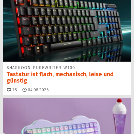
SHARKOON PUREWRITER W100
Tastatur ist flach, mechanisch, leise und
günstig
Kommentare
75
04.08.2026