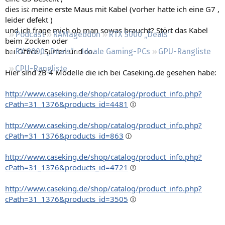
Regeln
dies ist meine erste Maus mit Kabel (vorher hatte ich eine G7 ,
leider defekt )
und ich frage mich ob man sowas braucht? Stört das Kabel
Podcast
RAMageddon
RTX 5000 „Deals“
beim Zocken oder
bei Office , Surfen und co.
RX 9000 „Deals“
Ideale Gaming-PCs
GPU-Rangliste
CPU-Rangliste
Hier sind zB 4 Modelle die ich bei Caseking.de gesehen habe:
http://www.caseking.de/shop/catalog/product_info.php?
cPath=31_1376&products_id=4481
http://www.caseking.de/shop/catalog/product_info.php?
cPath=31_1376&products_id=863
http://www.caseking.de/shop/catalog/product_info.php?
cPath=31_1376&products_id=4721
http://www.caseking.de/shop/catalog/product_info.php?
cPath=31_1376&products_id=3505