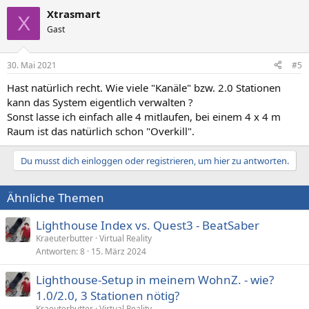
a
Xtrasmart
k
X
t
Gast
i
o
n
30. Mai 2021
#5
e
n
Hast natürlich recht. Wie viele "Kanäle" bzw. 2.0 Stationen
:
kann das System eigentlich verwalten ?
Sonst lasse ich einfach alle 4 mitlaufen, bei einem 4 x 4 m
Raum ist das natürlich schon "Overkill".
Du musst dich einloggen oder registrieren, um hier zu antworten.
Ähnliche Themen
Lighthouse Index vs. Quest3 - BeatSaber
Kraeuterbutter
Virtual Reality
Antworten
8
15. März 2024
Lighthouse-Setup in meinem WohnZ. - wie?
1.0/2.0, 3 Stationen nötig?
Kraeuterbutter
Virtual Reality