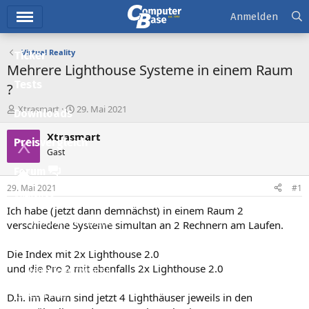
Hauptmenü
Anmelden
Virtual Reality
Ticker
Mehrere Lighthouse Systeme in einem Raum
Tests
?
E
E
Xtrasmart
29. Mai 2021
Downloads
r
r
s
s
Xtrasmart
X
Preisvergleich
t
t
Gast
e
e
l
l
Forum
l
l
29. Mai 2021
#1
e
t
Aktuelles
r
a
Ich habe (jetzt dann demnächst) in einem Raum 2
m
Empfohlene Inhalte
verschiedene Systeme simultan an 2 Rechnern am Laufen.
Neue Beiträge
Die Index mit 2x Lighthouse 2.0
und die Pro 2 mit ebenfalls 2x Lighthouse 2.0
Neueste Aktivitäten
Leserartikel
D.h. im Raum sind jetzt 4 Lighthäuser jeweils in den