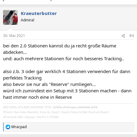
Kraeuterbutter
Admiral
30. Mai 2021
#4
bei den 2.0 Stationen kannst du ja recht große Räume
abdecken...
und: auch mehrere Stationen für noch besseres Tracking..
also z.b. 3 oder gar wirklich 4 Stationen verwenden für dann
perfektes Tracking
also bevor sie nur als "Reserve" rumliegen...
würd ich zumindest ein Setup mit 3 Stationen machen - dann
hast immer noch eine in Reserve
AMD 5950x, RTX 4080, 64GB RAM, 70TB |
i6700K, 2070 Super, 32GB RAM, 50TB
VR noch: Vive, Index, ReverbG2, Oculu Go, Quest1, Quest2, Pimax 5k Oled, Pico4 und Quest3
VR verkauft: RiftS, Odyssey+, Vive Pro 2, PCVR4k
Mracpad
R
e