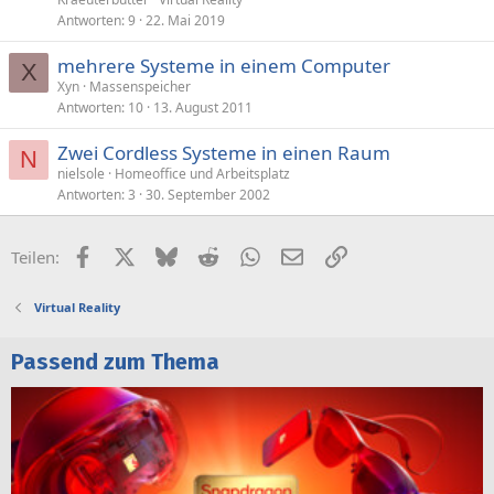
Antworten
9
22. Mai 2019
mehrere Systeme in einem Computer
X
Xyn
Massenspeicher
Antworten
10
13. August 2011
Zwei Cordless Systeme in einen Raum
N
nielsole
Homeoffice und Arbeitsplatz
Antworten
3
30. September 2002
Facebook
X (Twitter)
Bluesky
Reddit
WhatsApp
E-Mail
Link
Teilen:
Virtual Reality
Passend zum Thema