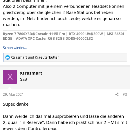
Stationen bestimmen.
Also 2 Computer mit je einem verbundenen Headset können
gleichzeitig über die gleichen 2 Base Stations betrieben
werden, im Netz finden ich auch Leute, welche es genau so
machen.
Ryzen 7 7800X3D@Corsair H115i Pro | RTX 4090 UV@300W | MSI B650I
EDGE | ADATA XPC Caster RGB
32GB
DDR5-6000CL32
Schon wieder…
Xtrasmart
und
Kraeuterbutter
R
e
a
Xtrasmart
k
X
t
Gast
i
o
n
29. Mai 2021
#3
e
n
Super, danke.
:
Dann werde ich das mal ausprobieren und lasse die anderen
2, quasi "in Reserve". Dann habe ich praktisch nur 2 HMI´s mit
jeweils dem Controllerpaar.