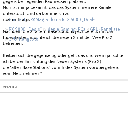
gegenüberliegenden Raumecken platziert.
Regeln
Nun ist mir ja bekannt, das das System mehrere Kanäle
unterstützt. Und da komme ich zu
meiner Frage:
Podcast
RAMageddon
RTX 5000 „Deals“
RX 9000 „Deals“
Ideale Gaming-PCs
GPU-Rangliste
Nachdem die 2 "alten" Base Stations jetzt bereits mit der
Index laufen, möchte ich die neuen 2 mit der Vive Pro 2
CPU-Rangliste
betreiben.
Beißen sich die gegenseitig oder geht das und wenn ja, sollte
ich bei der Einrichtung des Neuen Systems (Pro 2)
die "alten Base Stations" vom Index System vorübergehend
vom Netz nehmen ?