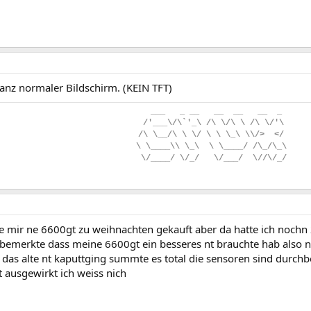
ganz normaler Bildschirm. (KEIN TFT)
..
___
...
_
.
__
...
__
..
__
...
__
..
_
.
/'___\/\`'_\
.
/\
.
\/\
.
\
.
/\
.
\/'\
/\
.
\__/\
.
\
.
\/
.
\
.
\
.
\_\
.
\\/>
..
</
\
.
\____\\
.
\_\
..
\
.
\____/
.
/\_/\_\
.
\/____/
.
\/_/
...
\/___/
..
\//\/_/
te mir ne 6600gt zu weihnachten gekauft aber da hatte ich nochn 
 bemerkte dass meine 6600gt ein besseres nt brauchte hab also ne
das alte nt kaputtging summte es total die sensoren sind durch
 ausgewirkt ich weiss nich