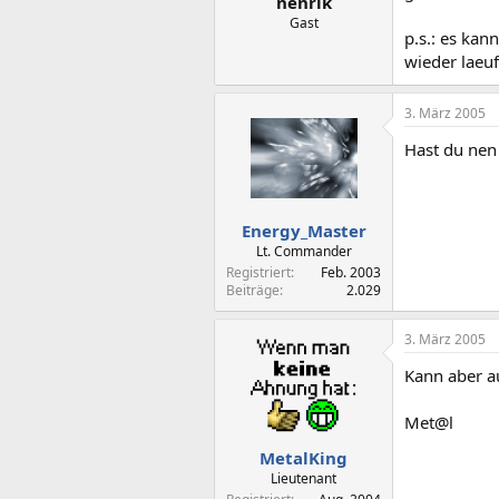
nenrik
Gast
p.s.: es kan
wieder laeuf
3. März 2005
Hast du nen
Energy_Master
Lt. Commander
Registriert
Feb. 2003
Beiträge
2.029
3. März 2005
Kann aber au
Met@l
MetalKing
Lieutenant