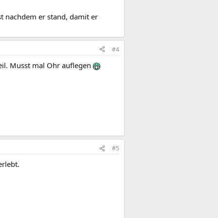
st nachdem er stand, damit er
#4
eil. Musst mal Ohr auflegen
#5
rlebt.