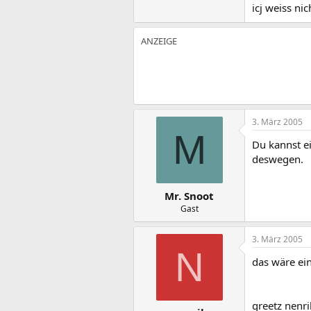
icj weiss n
3. März 2005
M
Du kannst ei
deswegen.
Mr. Snoot
Gast
3. März 2005
N
das wäre ein
greetz nenri