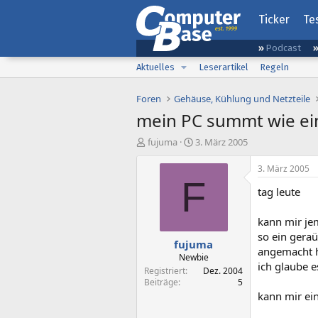
Ticker
Te
Podcast
Aktuelles
Leserartikel
Regeln
Foren
Gehäuse, Kühlung und Netzteile
mein PC summt wie ei
E
E
fujuma
3. März 2005
r
r
s
s
3. März 2005
t
t
F
tag leute
e
e
l
l
l
l
kann mir je
e
t
so ein gera
fujuma
r
a
angemacht h
m
Newbie
ich glaube e
Registriert
Dez. 2004
Beiträge
5
kann mir ein