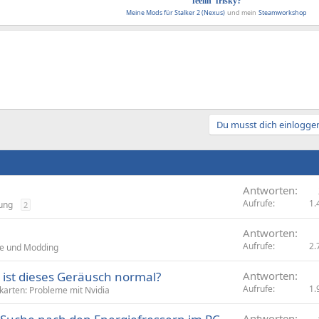
feelin' frisky?
Meine Mods für Stalker 2 (Nexus)
und mein
Steamworkshop
Du musst dich einloggen
Antworten
Aufrufe
1.
lung
2
Antworten
Aufrufe
2.
e und Modding
ist dieses Geräusch normal?
Antworten
Aufrufe
1.
karten: Probleme mit Nvidia
Antworten