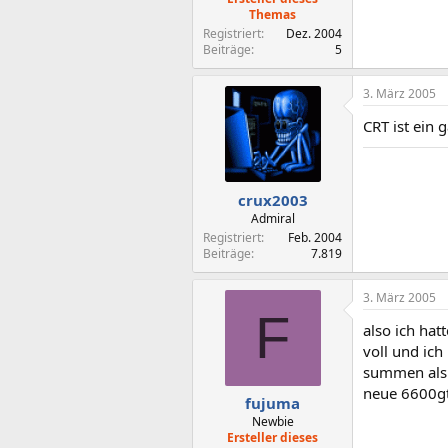
Themas
Registriert
Dez. 2004
Beiträge
5
3. März 2005
CRT ist ein 
crux2003
Admiral
Registriert
Feb. 2004
Beiträge
7.819
3. März 2005
F
also ich hat
voll und ich
summen als 
neue 6600gt
fujuma
Newbie
Ersteller dieses