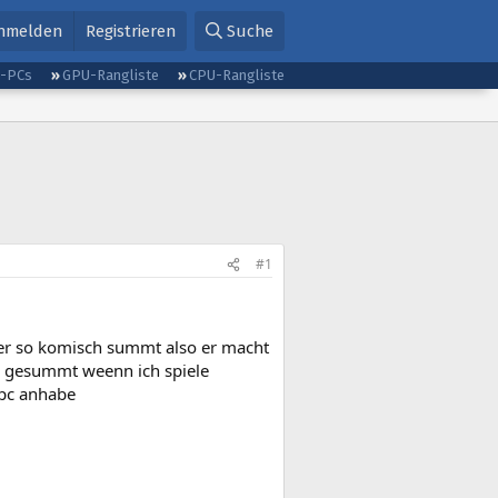
nmelden
Registrieren
Suche
g-PCs
GPU-Rangliste
CPU-Rangliste
#1
er so komisch summt also er macht
r gesummt weenn ich spiele
 pc anhabe