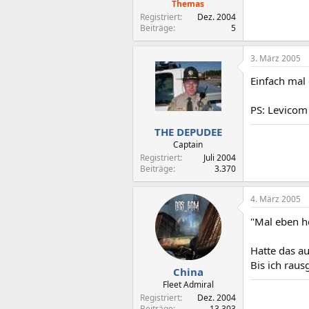
Themas
Registriert
Dez. 2004
Beiträge
5
3. März 2005
Einfach mal 
PS: Levicom
THE DEPUDEE
Captain
Registriert
Juli 2004
Beiträge
3.370
4. März 2005
"Mal eben ho
Hatte das a
Bis ich raus
China
Fleet Admiral
Registriert
Dez. 2004
Beiträge
13.303