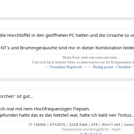
die Horchlöffel in den geöffneten PC halten und die Ursache so or
 NT´s und Brummgeräusche sind mir in dieser Kombination leider
Meine Kiste rennt und rennt und rennt...
Und euch hat in keinster Weise zu interessieren was für Komponenten dr
>>
Forumbase Regelwerk
<< >>
Richtig posten - Checkliste
<
rchen" ist gut...
uch mal mit nem Hochfrequenzigen Fiepsen.
gefunden hatte das es das Netzteil war, hatte ich bald nen Tinitus..
I7 13000K | RTX4070 | 32GB RAM | 4TB | Win11 x64 | Sams
Tütenverbot und Bongpflicht - Yeah!