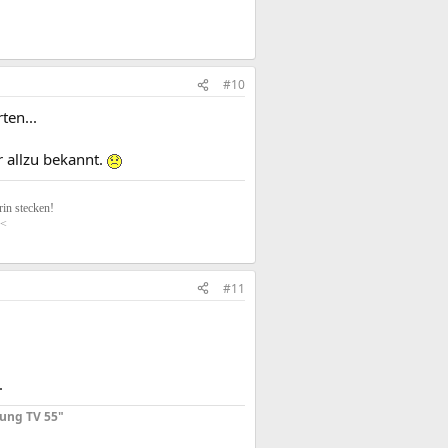
#10
ten...
 allzu bekannt.
in stecken!
<
#11
.
ung TV 55"