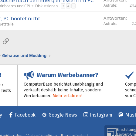
 Suche nach den Energiefressern im PC
Aufrufe
24.
inboards und CPUs: Diskussionen
3
4
5
, PC bootet nicht
Antworten
Aufrufe
2.
Netzteile
sApp
E-Mail
Link
Gehäuse und Modding
Warum Werbebanner?
!
ComputerBase berichtet unabhängig und
Compu
er
verkauft deshalb keine Inhalte, sondern
schne
 Tests
Werbebanner.
Mehr erfahren!
von 
y
Facebook
Google News
Instagram
Mas
Einstellun
Layout-Um
ag widerrufen
Vertrag kündigen
Barrierefreiheit