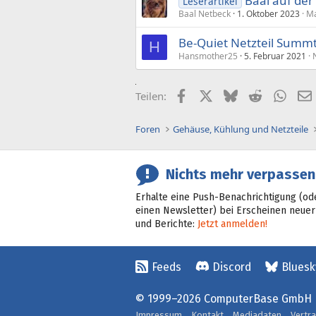
Baal auf der
Leserartikel
Baal Netbeck
1. Oktober 2023
Ma
Be-Quiet Netzteil Summt
H
Hansmother25
5. Februar 2021
Facebook
X (Twitter)
Bluesky
Reddit
What
Teilen:
Foren
Gehäuse, Kühlung und Netzteile
Nichts mehr verpassen
Erhalte eine Push-Benachrichtigung (od
einen Newsletter) bei Erscheinen neuer
und Berichte:
Jetzt anmelden!
Feeds
Discord
Bluesk
© 1999–2026 ComputerBase GmbH
Impressum
Kontakt
Mediadaten
Vertr