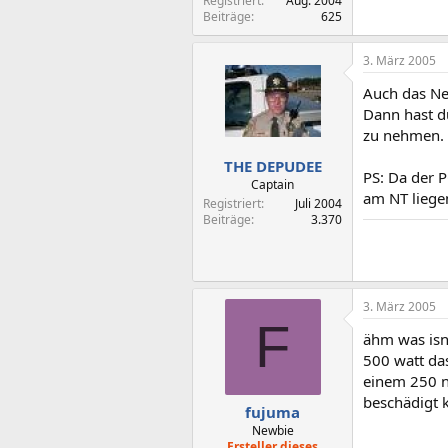
Registriert
Aug. 2004
Beiträge
625
3. März 2005
Auch das Net
Dann hast d
zu nehmen. 
THE DEPUDEE
PS: Da der 
Captain
am NT liege
Registriert
Juli 2004
Beiträge
3.370
3. März 2005
F
ähm was isn 
500 watt da
einem 250 ne
beschädigt 
fujuma
Newbie
Ersteller dieses