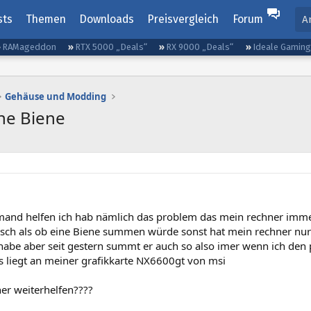
sts
Themen
Downloads
Preisvergleich
Forum
A
RAMageddon
RTX 5000 „Deals“
RX 9000 „Deals“
Ideale Gamin
Gehäuse und Modding
ne Biene
mand helfen ich hab nämlich das problem das mein rechner imm
üsch als ob eine Biene summen würde sonst hat mein rechner nu
abe aber seit gestern summt er auch so also imer wenn ich den
s liegt an meiner grafikkarte NX6600gt von msi
er weiterhelfen????