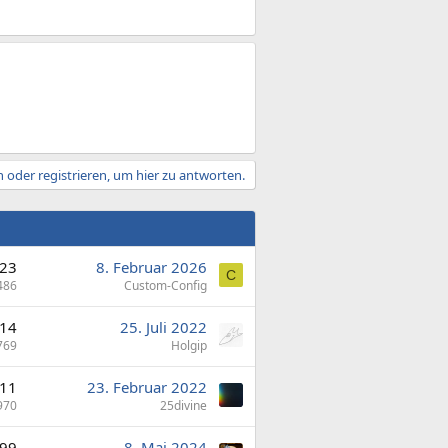
 oder registrieren, um hier zu antworten.
23
8. Februar 2026
C
486
Custom-Config
14
25. Juli 2022
769
Holgip
11
23. Februar 2022
970
25divine
99
8. Mai 2024