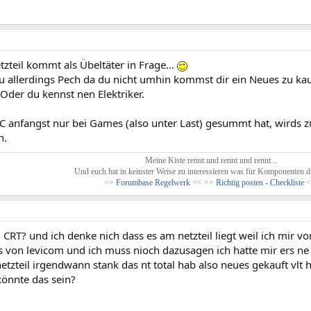
zteil kommt als Übeltäter in Frage...
u allerdings Pech da du nicht umhin kommst dir ein Neues zu kau
Oder du kennst nen Elektriker.
PC anfangst nur bei Games (also unter Last) gesummt hat, wirds z
n.
Meine Kiste rennt und rennt und rennt...
Und euch hat in keinster Weise zu interessieren was für Komponenten dr
>>
Forumbase Regelwerk
<< >>
Richtig posten - Checkliste
<
CRT? und ich denke nich dass es am netzteil liegt weil ich mir v
s von levicom und ich muss nioch dazusagen ich hatte mir ers ne
tzteil irgendwann stank das nt total hab also neues gekauft vlt ha
könnte das sein?