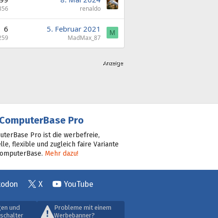
356
renaldo
6
5. Februar 2021
M
259
MadMax_87
ComputerBase Pro
terBase Pro ist die werbefreie,
lle, flexible und zugleich faire Variante
ComputerBase.
Mehr dazu!
todon
X
YouTube
gen und
Probleme mit einem
schalter
Werbebanner?