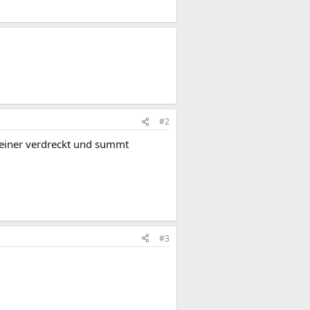
#2
a einer verdreckt und summt
#3