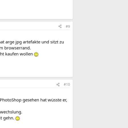
#9
t arge jpg artefakte und sitzt zu
zum browserrand.
cht kaufen wollen
#10
 PhotoShop gesehen hat wüsste er,
Abwechslung.
it gehn.