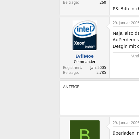
Beiträge
260
PS: Bitte n
29. Januar 200
Naja, also d
Außerdem sie
Desgin mit 
EvilMoe
"And
Commander
Registriert
Jan. 2005
Beiträge
2.785
29. Januar 200
B
überladen, n