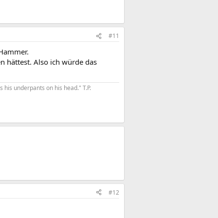
#11
r Hammer.
n hättest. Also ich würde das
his underpants on his head." T.P.​
#12