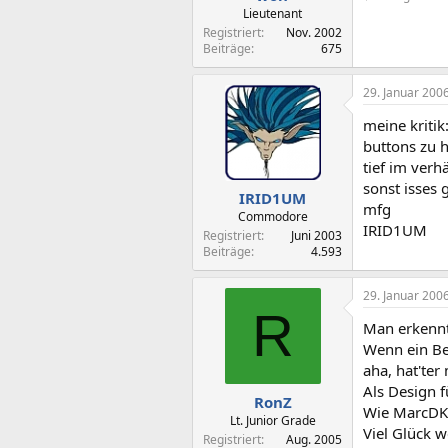
Lieutenant
Registriert
Nov. 2002
Beiträge
675
29. Januar 200
meine kritik
buttons zu h
tief im verh
sonst isses 
IRID1UM
mfg
Commodore
IRID1UM
Registriert
Juni 2003
Beiträge
4.593
29. Januar 200
R
Man erkennt 
Wenn ein Be
aha, hat'te
Als Design f
RonZ
Wie MarcDK 
Lt. Junior Grade
Viel Glück w
Registriert
Aug. 2005