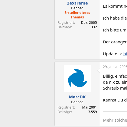
2extreme
Es kommt no
Banned
Ersteller dieses
Themas
Ich habe die
Registriert
Dez. 2005
Beiträge
332
Ich bitte u
Der orangen
Update ->
h
29. Januar 200
Billig, einf
da nix zu ei
Schraub mal
MarcDK
Kannst Du d
Banned
Registriert
Mai 2001
Beiträge
3.559
---
Mehr solche