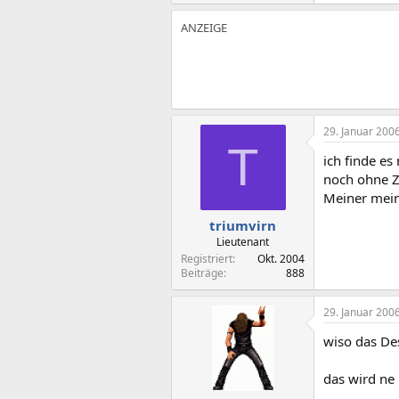
29. Januar 200
T
ich finde es
noch ohne Z
Meiner mein
triumvirn
Lieutenant
Registriert
Okt. 2004
Beiträge
888
29. Januar 200
wiso das D
das wird ne