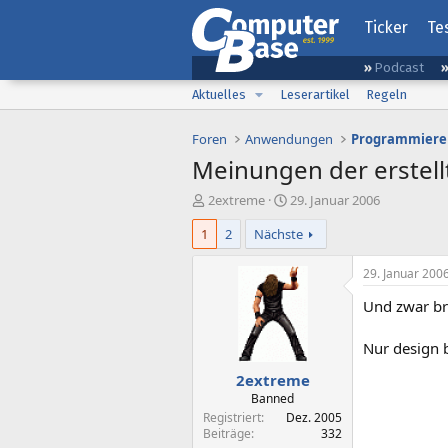
Ticker
Te
Podcast
Aktuelles
Leserartikel
Regeln
Foren
Anwendungen
Programmiere
Meinungen der erstel
E
E
2extreme
29. Januar 2006
r
r
1
2
Nächste
s
s
t
t
e
e
29. Januar 200
l
l
Und zwar br
l
l
e
t
r
a
Nur design 
m
2extreme
Banned
Registriert
Dez. 2005
Beiträge
332