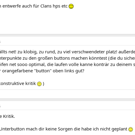
h entwerfe auch für Clans hps etc
6
llts net! zu klobig, zu rund, zu viel verschwendeter platz! außerd
nterpunkte zu den großen buttons machen könntest (die du sicher
eifen net sooo optimal, die laufen volle kanne konträr zu deinem
r orangefarbene "button" oben links gut?
konstruktive kritik
)
6
 Kritik.
nterbutton mach dir keine Sorgen die habe ich nicht geplant