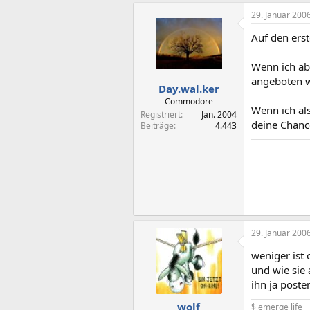
29. Januar 200
Auf den erst
Wenn ich ab
angeboten w
Day.wal.ker
Commodore
Wenn ich als
Registriert
Jan. 2004
deine Chanc
Beiträge
4.443
29. Januar 200
weniger ist
und wie sie 
ihn ja poste
wolf
$ emerge life