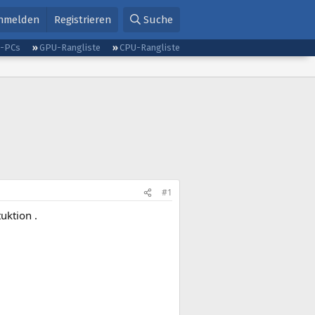
nmelden
Registrieren
Suche
g-PCs
GPU-Rangliste
CPU-Rangliste
#1
uktion .