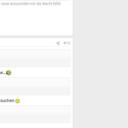
s neue anzuzünden mir die Macht fehlt.
#13
e...
ersuchen