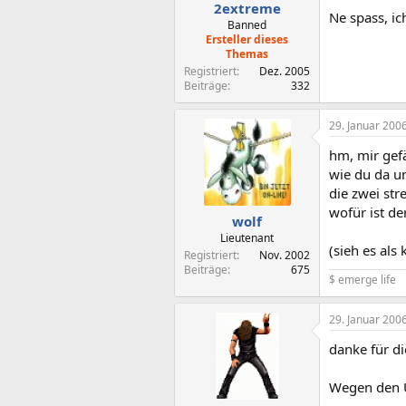
2extreme
Ne spass, ic
Banned
Ersteller dieses
Themas
Registriert
Dez. 2005
Beiträge
332
29. Januar 200
hm, mir gefä
wie du da u
die zwei str
wofür ist de
wolf
Lieutenant
(sieh es als 
Registriert
Nov. 2002
Beiträge
675
$ emerge life
29. Januar 200
danke für die
Wegen den U