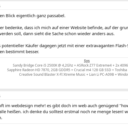
6
en Blick eigentlich ganz passabel.
er bedenke, dass ich mich auf einer Website befinde, auf der gr
erden soll, dann sieht die Sache schon wieder anders aus.
 potentieller Käufer dagegen jetzt mit einer extravaganten Flash
en bestimmt besser.
Sys
Sandy Bridge Core i5 2500K @ 4,2Ghz + ASRock Z77 Extreme4 + 2x 4096 
Sapphire Radeon HD 7870, 2GB GDDR5 + Crucial m4 128 GB SSD + Toshiba 
Creative Sound Blaster X-FI Xtreme Music + Lian Li PC-A09B + Wind
6
 oft im webdesign mehr! es gibt doch im web auch genügend "how 
alle heißen. ich denke du solltest erstmal noch ne menge lesen! w
n.