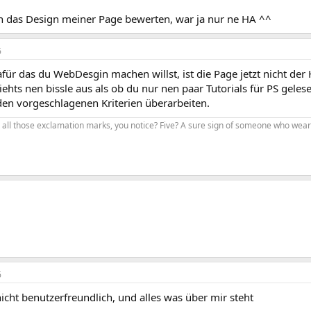
ich das Design meiner Page bewerten, war ja nur ne HA ^^
6
afür das du WebDesgin machen willst, ist die Page jetzt nicht de
hts nen bissle aus als ob du nur nen paar Tutorials für PS gelese
den vorgeschlagenen Kriterien überarbeiten.
 all those exclamation marks, you notice? Five? A sure sign of someone who wears 
6
icht benutzerfreundlich, und alles was über mir steht