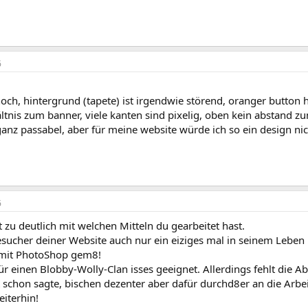
6
:
och, hintergrund (tapete) ist irgendwie störend, oranger button ha
ältnis zum banner, viele kanten sind pixelig, oben kein abstand 
ganz passabel, aber für meine website würde ich so ein design ni
6
zu deutlich mit welchen Mitteln du gearbeitet hast.
sucher deiner Website auch nur ein eiziges mal in seinem Leben
r mit PhotoShop gem8!
ür einen Blobby-Wolly-Clan isses geeignet. Allerdings fehlt die 
schon sagte, bischen dezenter aber dafür durchd8er an die Arbe
eiterhin!