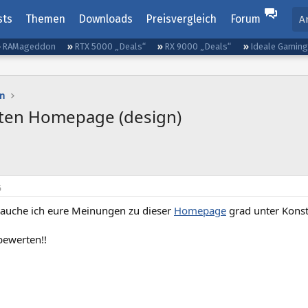
sts
Themen
Downloads
Preisvergleich
Forum
A
RAMageddon
RTX 5000 „Deals“
RX 9000 „Deals“
Ideale Gamin
n
lten Homepage (design)
6
auche ich eure Meinungen zu dieser
Homepage
grad unter Konst
bewerten!!