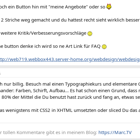
ch ein Button hin mit "meine Angebote" oder so
 2 Striche weg gemacht und du hattest recht sieht wirklich besse
m weitere Kritik/Verbesserungsvorschläge
e button denke ich wird so ne Art Link für FAQ
ttp://web719.webbox443.server-home.org/webdesign/webdesig
6
ach nur billig. Besuch mal einen Typographiekurs und elementare
nander: Farben, Schirft, Aufbau... Es hat schon einen Grund, das
 80% der Mittel die Du benutzt hast zurück und fang an, etwas 
as wenigstens mit CSS2 in XHTML umsetzten oder sliced Du das
r tollen Kommentare gibt es in meinem Blog:
https://Marc.TV