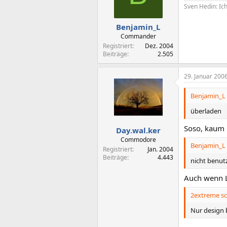
Sven Hedin: Ic
Benjamin_L
Commander
Registriert
Dez. 2004
Beiträge
2.505
29. Januar 200
Benjamin_L 
überladen
Soso, kaum b
Day.wal.ker
Commodore
Benjamin_L 
Registriert
Jan. 2004
Beiträge
4.443
nicht benut
Auch wenn L
2extreme sc
Nur design 