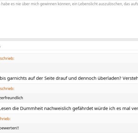
h habe es nie über mich gewinnen können, ein Lebenslicht auszulöschen, das auf
6
schrieb:
is garnichts auf der Seite drauf und dennoch überladen? Versteh
schrieb:
zerfreundlich
esen die Dummheit nachweislich gefährdet würde ich es mal v
hrieb:
bewerten!!