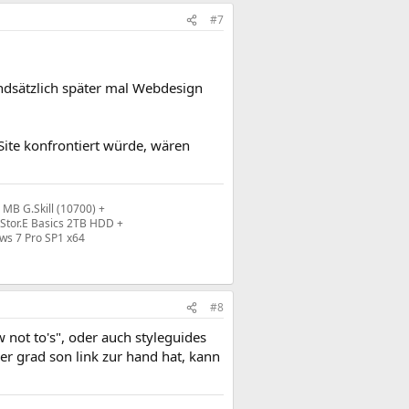
#7
undsätzlich später mal Webdesign
-Site konfrontiert würde, wären
MB G.Skill (10700) +
Stor.E Basics 2TB HDD +
ows 7 Pro SP1 x64
#8
not to's", oder auch styleguides
er grad son link zur hand hat, kann