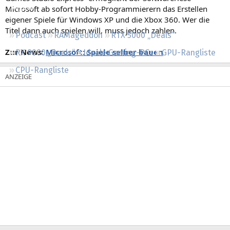
Regeln
Microsoft ab sofort Hobby-Programmierern das Erstellen
eigener Spiele für Windows XP und die Xbox 360. Wer die
Titel dann auch spielen will, muss jedoch zahlen.
Podcast
RAMageddon
RTX 5000 „Deals“
Zur News:
Microsoft: Spiele selber bauen
RX 9000 „Deals“
Ideale Gaming-PCs
GPU-Rangliste
CPU-Rangliste