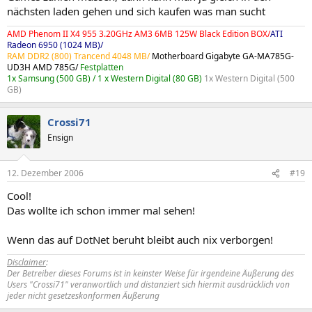
nächsten laden gehen und sich kaufen was man sucht
AMD Phenom II X4 955 3.20GHz AM3 6MB 125W Black Edition BOX/
ATI
Radeon 6950 (1024 MB)/
RAM DDR2 (800) Trancend 4048 MB/
Motherboard Gigabyte GA-MA785G-
UD3H AMD 785G/
Festplatten
1x Samsung (500 GB) / 1 x Western Digital (80 GB)
1x Western Digital (500
GB)
Crossi71
Ensign
12. Dezember 2006
#19
Cool!
Das wollte ich schon immer mal sehen!
Wenn das auf DotNet beruht bleibt auch nix verborgen!
Disclaimer
:
Der Betreiber dieses Forums ist in keinster Weise für irgendeine Äußerung des
Users "Crossi71" veranwortlich und distanziert sich hiermit ausdrücklich von
jeder nicht gesetzeskonformen Äußerung