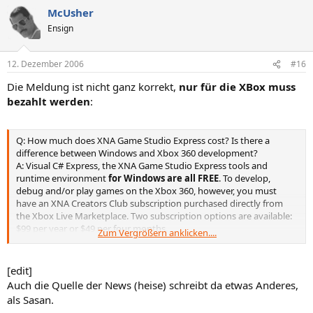
McUsher
Ensign
12. Dezember 2006
#16
Die Meldung ist nicht ganz korrekt,
nur für die XBox muss
bezahlt werden
:
Q: How much does XNA Game Studio Express cost? Is there a
difference between Windows and Xbox 360 development?
A: Visual C# Express, the XNA Game Studio Express tools and
runtime environment
for Windows are all FREE
. To develop,
debug and/or play games on the Xbox 360, however, you must
have an XNA Creators Club subscription purchased directly from
the Xbox Live Marketplace. Two subscription options are available:
$99 per year or $49 per four months.
Zum Vergrößern anklicken....
Quelle
http://msdn.microsoft.com/directx/xna/faq/
[edit]
Auch die Quelle der News (heise) schreibt da etwas Anderes,
als Sasan.