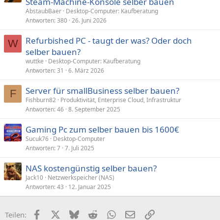
Steam-Machine-Konsole selber bauen
AbstaubBaer
Desktop-Computer: Kaufberatung
Antworten
380
26. Juni 2026
Refurbished PC - taugt der was? Oder doch
W
selber bauen?
wuttke
Desktop-Computer: Kaufberatung
Antworten
31
6. März 2026
Server für smallBusiness selber bauen?
F
Fishburn82
Produktivität, Enterprise Cloud, Infrastruktur
Antworten
46
8. September 2025
Gaming Pc zum selber bauen bis 1600€
Sucuk76
Desktop-Computer
Antworten
7
7. Juli 2025
NAS kostengünstig selber bauen?
Jack10
Netzwerkspeicher (NAS)
Antworten
43
12. Januar 2025
Facebook
X (Twitter)
Bluesky
Reddit
WhatsApp
E-Mail
Link
Teilen: