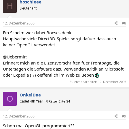
hoschieee
H
Lieutenant
12. Dezember 2006
#8
Ein Schelm wer dabei Boeses denkt.
Hauptsache viele Direct3D-Spiele, sorgt dafuer dass auch
keiner OpenGL verwendet...
@Uebermir:
Erinnert mich an die Lizenzvorschriften fuer Frontpage, die
Untersagen die Software dazu verwenden Kritik an Microsoft
oder Expedia (!?) oeffentlich im Web zu ueben
Zuletzt bearbeitet:
12. Dezember 2006
OnkelDae
O
Cadet 4th Year
🎅Rätsel-Elite ’24
12. Dezember 2006
#9
Schon mal OpenGL programmiert??