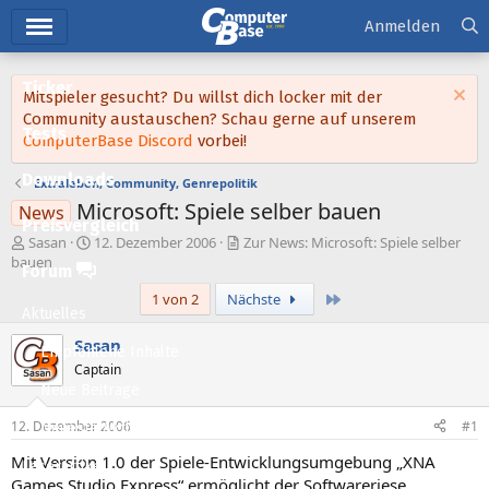
Hauptmenü
Anmelden
Ticker
Mitspieler gesucht? Du willst dich locker mit der
Community austauschen? Schau gerne auf unserem
Tests
ComputerBase Discord
vorbei!
Downloads
Extraleben, Community, Genrepolitik
Microsoft: Spiele selber bauen
News
Preisvergleich
E
E
Sasan
12. Dezember 2006
Zur News: Microsoft: Spiele selber
r
r
bauen
Forum
s
s
Letzte
1 von 2
Nächste
t
t
Aktuelles
e
e
l
l
Sasan
Empfohlene Inhalte
l
l
Captain
e
t
Neue Beiträge
r
a
m
12. Dezember 2006
#1
Neueste Aktivitäten
Mit Version 1.0 der Spiele-Entwicklungsumgebung „XNA
Leserartikel
Games Studio Express“ ermöglicht der Softwareriese