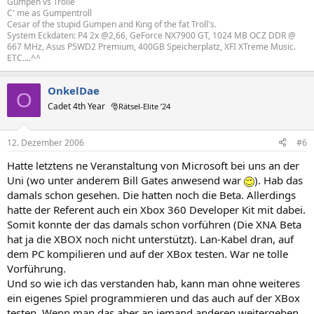
Gumpen vs Trolle
C' me as Gumpentroll
Cesar of the stupid Gumpen and King of the fat Troll's.
System Eckdaten: P4 2x @2,66, GeForce NX7900 GT, 1024 MB OCZ DDR @
667 MHz, Asus P5WD2 Premium, 400GB Speicherplatz, XFI XTreme Music.
ETC....^^
OnkelDae
O
Cadet 4th Year
🎅Rätsel-Elite ’24
12. Dezember 2006
#6
Hatte letztens ne Veranstaltung von Microsoft bei uns an der
Uni (wo unter anderem Bill Gates anwesend war
). Hab das
damals schon gesehen. Die hatten noch die Beta. Allerdings
hatte der Referent auch ein Xbox 360 Developer Kit mit dabei.
Somit konnte der das damals schon vorführen (Die XNA Beta
hat ja die XBOX noch nicht unterstützt). Lan-Kabel dran, auf
dem PC kompilieren und auf der XBox testen. War ne tolle
Vorführung.
Und so wie ich das verstanden hab, kann man ohne weiteres
ein eigenes Spiel programmieren und das auch auf der XBox
testen. Wenn man das aber an jemand anderen weitergeben