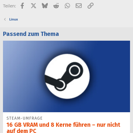
Facebook
X (Twitter)
Bluesky
Reddit
WhatsApp
E-Mail
Link
Teilen:
Linux
Passend zum Thema
STEAM-UMFRAGE
16 GB VRAM und 8 Kerne führen – nur nicht
auf dem PC