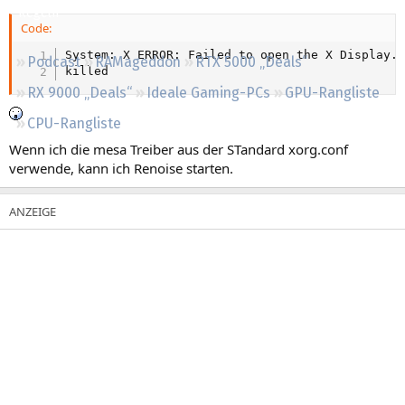
Regeln
Code:
System: X ERROR: Failed to open the X Display. 
Podcast
RAMageddon
RTX 5000 „Deals“
killed
RX 9000 „Deals“
Ideale Gaming-PCs
GPU-Rangliste
CPU-Rangliste
Wenn ich die mesa Treiber aus der STandard xorg.conf
verwende, kann ich Renoise starten.