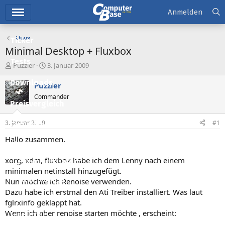
Hauptmenü
Anmelden
Linux
Ticker
Minimal Desktop + Fluxbox
Tests
E
E
Puzzler
3. Januar 2009
r
r
Downloads
s
s
Puzzler
t
t
Commander
e
e
Preisvergleich
l
l
l
l
3. Januar 2009
#1
Forum
e
t
r
a
Hallo zusammen.
Aktuelles
m
xorg, xdm, fluxbox habe ich dem Lenny nach einem
Empfohlene Inhalte
minimalen netinstall hinzugefügt.
Neue Beiträge
Nun möchte ich Renoise verwenden.
Dazu habe ich erstmal den Ati Treiber installiert. Was laut
Neueste Aktivitäten
fglrxinfo geklappt hat.
Wenn ich aber renoise starten möchte , erscheint:
Leserartikel