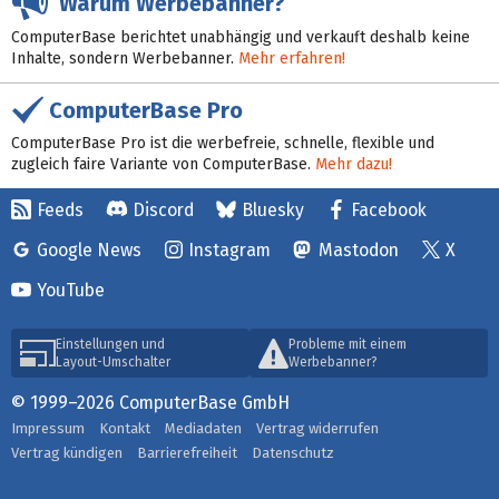
Warum Werbebanner?
ComputerBase berichtet unabhängig und verkauft deshalb keine
Inhalte, sondern Werbebanner.
Mehr erfahren!
ComputerBase Pro
ComputerBase Pro ist die werbefreie, schnelle, flexible und
zugleich faire Variante von ComputerBase.
Mehr dazu!
Feeds
Discord
Bluesky
Facebook
Google News
Instagram
Mastodon
X
YouTube
Einstellungen und
Probleme mit einem
Layout-Umschalter
Werbebanner?
© 1999–2026 ComputerBase GmbH
Impressum
Kontakt
Mediadaten
Vertrag widerrufen
Vertrag kündigen
Barrierefreiheit
Datenschutz