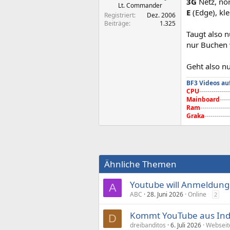
3G
Netz, no
Lt. Commander
E
(Edge), kle
Registriert
Dez. 2006
Beiträge
1.325
Taugt also 
nur Buchen 
Geht also n
BF3 Videos au
CPU
---------------
Mainboard
-----
Ram
--------------
Graka
------------
Ähnliche Themen
Youtube will Anmeldung
A
ABC
28. Juni 2026
Online
2
Kommt YouTube aus Indi
D
dreibanditos
6. Juli 2026
Webseit