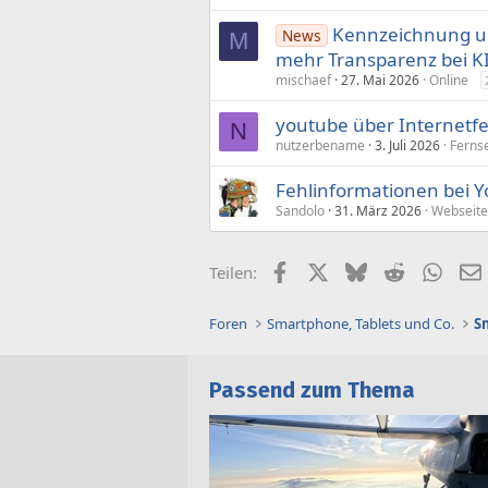
Kennzeichnung un
News
M
mehr Trans­parenz bei K
mischaef
27. Mai 2026
Online
youtube über Internetf
N
nutzerbename
3. Juli 2026
Ferns
Fehlinformationen bei
Sandolo
31. März 2026
Webseite
Facebook
X (Twitter)
Bluesky
Reddit
What
Teilen:
Foren
Smartphone, Tablets und Co.
Passend zum Thema