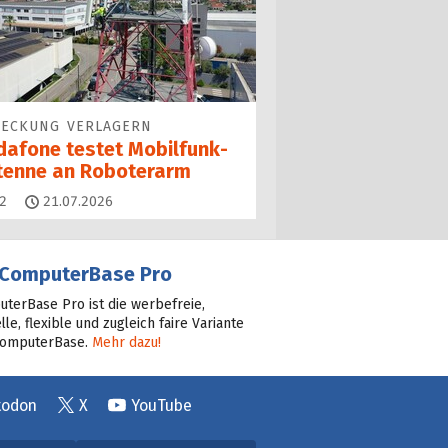
DECKUNG VERLAGERN
dafone testet Mobilfunk­
tenne an Roboterarm
Kommentare
2
21.07.2026
ComputerBase Pro
terBase Pro ist die werbefreie,
lle, flexible und zugleich faire Variante
ComputerBase.
Mehr dazu!
todon
X
YouTube