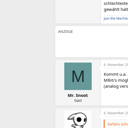
schlechteste
gewählt halt
Join the MechA
6. November 2
M
Kommt u.a. a
MBit/s mögl
(analog vers
Mr. Snoot
Gast
6. November 2
GaTeXx schr