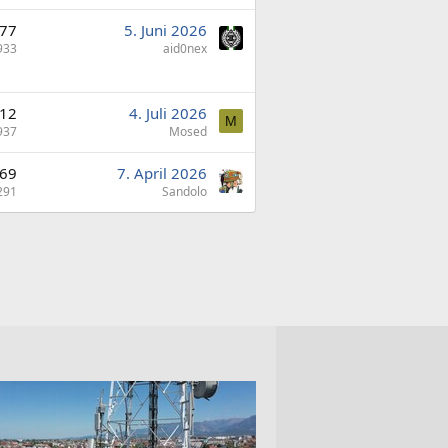
77
5. Juni 2026
933
aid0nex
12
4. Juli 2026
M
937
Mosed
69
7. April 2026
291
Sandolo