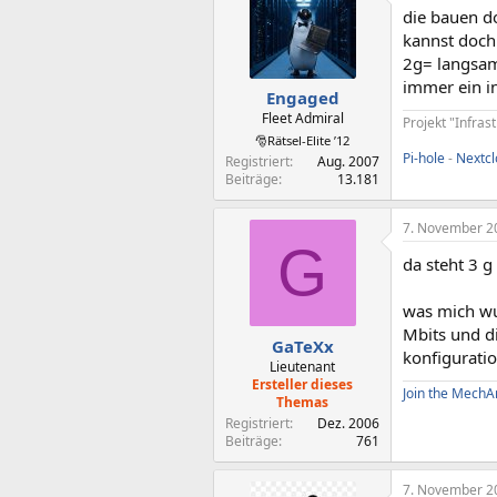
die bauen do
kannst doch
2g= langsam
immer ein i
Engaged
Fleet Admiral
Projekt "Infras
🎅Rätsel-Elite ’12
Pi-hole
-
Nextc
Registriert
Aug. 2007
Beiträge
13.181
7. November 2
G
da steht 3 g
was mich wu
Mbits und d
GaTeXx
konfigurati
Lieutenant
Ersteller dieses
Join the MechA
Themas
Registriert
Dez. 2006
Beiträge
761
7. November 2