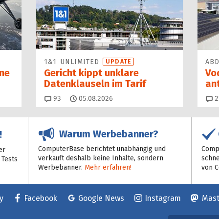
1&1 UNLIMITED
AB
UPDATE
ne
Gericht kippt unklare
Vo
Datenklauseln im Tarif
an
Kommentare
93
05.08.2026
2
Warum Werbebanner?
!
ComputerBase berichtet unabhängig und
Compu
er
verkauft deshalb keine Inhalte, sondern
schne
 Tests
Werbebanner.
Mehr erfahren!
von 
y
Facebook
Google News
Instagram
Mas