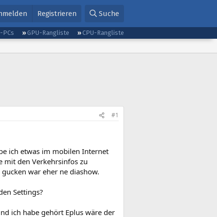
nmelden
Registrieren
Suche
g-PCs
GPU-Rangliste
CPU-Rangliste
#1
be ich etwas im mobilen Internet
e mit den Verkehrsinfos zu
 gucken war eher ne diashow.
 den Settings?
und ich habe gehört Eplus wäre der