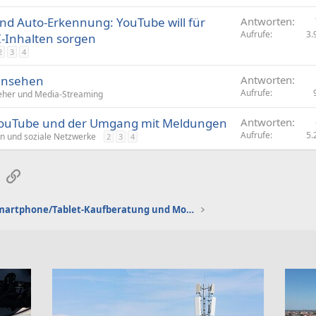
r
d Auto-Erkennung: YouTube will für
Antworten
r
Aufrufe
3.
I-Inhalten sorgen
t
2
3
4
ensehen
Antworten
Aufrufe
eher und Media-Streaming
 YouTube und der Umgang mit Meldungen
Antworten
Aufrufe
5.
n und soziale Netzwerke
2
3
4
sApp
E-Mail
Link
Smartphone/Tablet-Kaufberatung und Mobilfunktarife