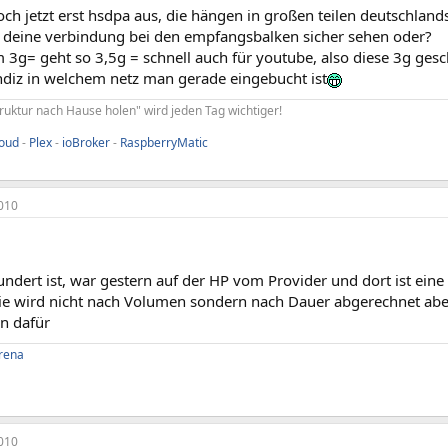
ch jetzt erst hsdpa aus, die hängen in großen teilen deutschlands
 deine verbindung bei den empfangsbalken sicher sehen oder?
 3g= geht so 3,5g = schnell auch für youtube, also diese 3g ges
ndiz in welchem netz man gerade eingebucht ist
truktur nach Hause holen" wird jeden Tag wichtiger!
loud
-
Plex
-
ioBroker
-
RaspberryMatic
010
ndert ist, war gestern auf der HP vom Provider und dort ist ein
ie wird nicht nach Volumen sondern nach Dauer abgerechnet aber 
on dafür
rena
010