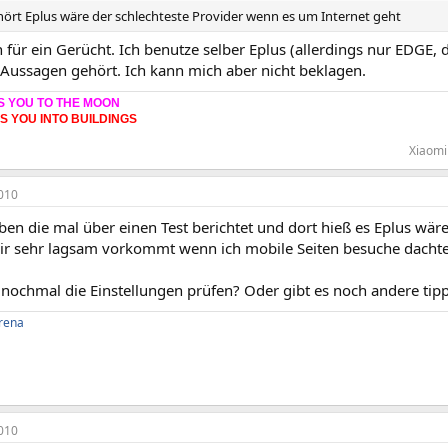
hört Eplus wäre der schlechteste Provider wenn es um Internet geht
h für ein Gerücht. Ich benutze selber Eplus (allerdings nur EDGE
 Aussagen gehört. Ich kann mich aber nicht beklagen.
S YOU TO THE MOON
ES YOU INTO BUILDINGS
Xiaomi 
010
en die mal über einen Test berichtet und dort hieß es Eplus wäre
ir sehr lagsam vorkommt wenn ich mobile Seiten besuche dachte i
h nochmal die Einstellungen prüfen? Oder gibt es noch andere tip
rena
010