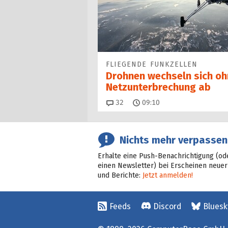
FLIEGENDE FUNKZELLEN
Drohnen wechseln sich oh
Netz­unter­brechung ab
Kommentare
32
09:10
Nichts mehr verpassen
Erhalte eine Push-Benachrichtigung (od
einen Newsletter) bei Erscheinen neuer
und Berichte:
Jetzt anmelden!
Feeds
Discord
Bluesk