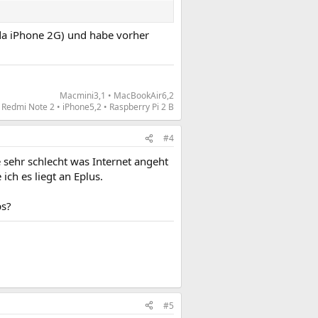
, da iPhone 2G) und habe vorher
Macmini3,1 • MacBookAir6,2
Redmi Note 2 • iPhone5,2 • Raspberry Pi 2 B​
#4
 sehr schlecht was Internet angeht
ch es liegt an Eplus.
ps?
#5