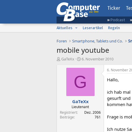
Ticker
Te
Podcast
Aktuelles
Leserartikel
Regeln
Foren
Smartphone, Tablets und Co.
mobile youtube
E
E
GaTeXx
6. November 2010
r
r
s
s
6. November 2
t
t
G
Hallo,
e
e
l
l
l
l
ich hab mal 
e
t
gesurft und 
GaTeXx
r
a
kommen hat 
m
Lieutenant
Registriert
Dez. 2006
Frage is mob
Beiträge
761
Ich nutze Sa