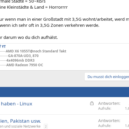
rmale Städte = 50~Kb/s
ine Kleinstädte & Land = Horrorrrr
nur wenn man in einer Großstadt mit 3,5G wohnt/arbeitet, werd m
wenn ich sehr oft in 3,5G Zonen verkehren werde.
ur darum wo du dich aufhälst.
f YT
-----
AMD X6 1055T@noch Standard Takt
-------
GA-870A-UD3, 870
------
4x4096mb DDR3
------
AMD Radeon 7950 OC
Du musst dich einloggen
G
 haben - Linux
Antworten
e
Aufrufe
1.
s
en, Pakistan usw.
Antworten
p
Aufrufe
1.
en und soziale Netzwerke
2
e