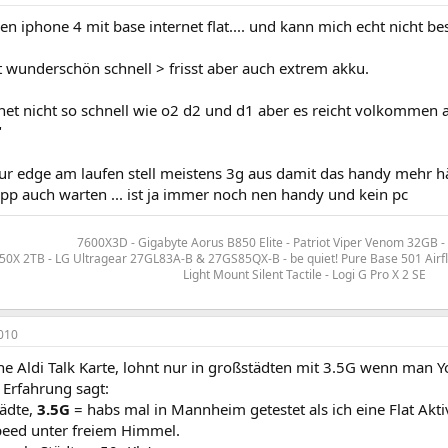
nen iphone 4 mit base internet flat.... und kann mich echt nicht be
t wunderschön schnell > frisst aber auch extrem akku.
ernet nicht so schnell wie o2 d2 und d1 aber es reicht volkommen
"
ur edge am laufen stell meistens 3g aus damit das handy mehr hä
app auch warten ... ist ja immer noch nen handy und kein pc
7600X3D - Gigabyte Aorus B850 Elite - Patriot Viper Venom 32GB -
0X 2TB - LG Ultragear 27GL83A-B & 27GS85QX-B - be quiet! Pure Base 501 Air
Light Mount Silent Tactile - Logi G Pro X 2 SE
010
e Aldi Talk Karte, lohnt nur in großstädten mit 3.5G wenn man Y
Erfahrung sagt:
tädte,
3.5G
= habs mal in Mannheim getestet als ich eine Flat Akt
eed unter freiem Himmel.