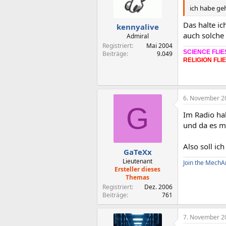
ich habe ge
Das halte ic
kennyalive
auch solche
Admiral
Registriert
Mai 2004
SCIENCE FLIE
Beiträge
9.049
RELIGION FLI
6. November 2
G
Im Radio hab
und da es m
Also soll ic
GaTeXx
Lieutenant
Join the MechA
Ersteller dieses
Themas
Registriert
Dez. 2006
Beiträge
761
7. November 2