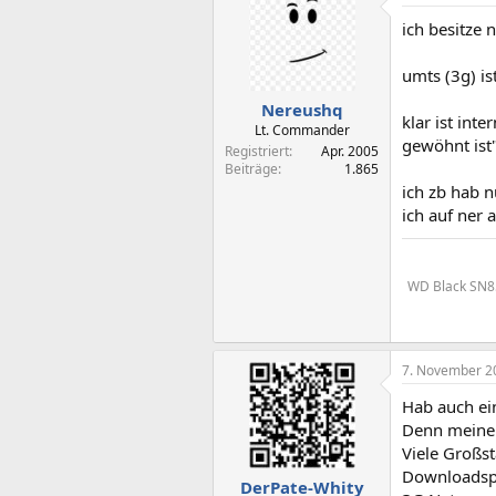
ich besitze 
umts (3g) is
Nereushq
klar ist int
Lt. Commander
gewöhnt ist
Registriert
Apr. 2005
Beiträge
1.865
ich zb hab n
ich auf ner 
WD Black SN85
7. November 2
Hab auch ein
Denn meine 
Viele Großs
Downloadsp
DerPate-Whity