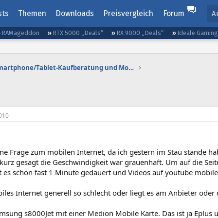
sts
Themen
Downloads
Preisvergleich
Forum
A
RAMageddon
RTX 5000 „Deals“
RX 9000 „Deals“
Ideale Gamin
Smartphone/Tablet-Kaufberatung und Mobilfunktarife
010
ne Frage zum mobilen Internet, da ich gestern im Stau stande ha
kurz gesagt die Geschwindigkeit war grauenhaft. Um auf die Seit
es schon fast 1 Minute gedauert und Videos auf youtube mobile
iles Internet generell so schlecht oder liegt es am Anbieter oder
msung s8000Jet mit einer Medion Mobile Karte. Das ist ja Eplus 