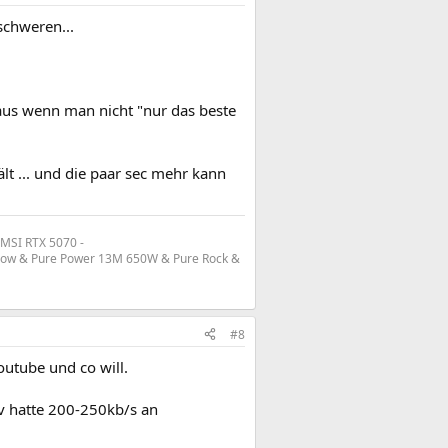
schweren...
 aus wenn man nicht "nur das beste
lt ... und die paar sec mehr kann
 MSI RTX 5070 -
flow & Pure Power 13M 650W & Pure Rock &
#8
outube und co will.
iv hatte 200-250kb/s an