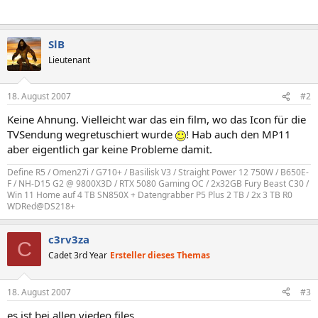
SlB
Lieutenant
18. August 2007
#2
Keine Ahnung. Vielleicht war das ein film, wo das Icon für die
TVSendung wegretuschiert wurde
! Hab auch den MP11
aber eigentlich gar keine Probleme damit.
Define R5 / Omen27i / G710+ / Basilisk V3 / Straight Power 12 750W / B650E-
F / NH-D15 G2 @ 9800X3D / RTX 5080 Gaming OC / 2x32GB Fury Beast C30 /
Win 11 Home auf 4 TB SN850X + Datengrabber P5 Plus 2 TB / 2x 3 TB R0
WDRed@DS218+
c3rv3za
C
Cadet 3rd Year
Ersteller dieses Themas
18. August 2007
#3
es ist bei allen viedeo files