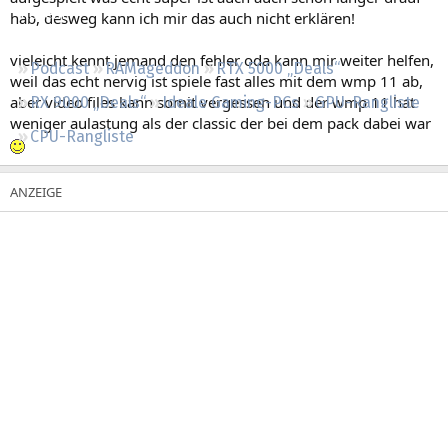
Regeln
hab, desweg kann ich mir das auch nicht erklären!
vieleicht kennt jemand den fehler oda kann mir weiter helfen,
Podcast
RAMageddon
RTX 5000 „Deals“
weil das echt nervig ist spiele fast alles mit dem wmp 11 ab,
aber video files kann somit vergessen und der wmp 11 hat
RX 9000 „Deals“
Ideale Gaming-PCs
GPU-Rangliste
weniger aulastung als der classic der bei dem pack dabei war
CPU-Rangliste