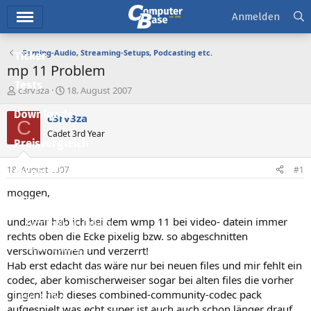
Hauptmenü
Anmelden
Gaming-Audio, Streaming-Setups, Podcasting etc.
Ticker
mp 11 Problem
Tests
E
E
c3rv3za
18. August 2007
r
r
Downloads
s
s
c3rv3za
C
t
t
Cadet 3rd Year
e
e
Preisvergleich
l
l
l
l
18. August 2007
#1
Forum
e
t
r
a
moggen,
Aktuelles
m
undzwar hab ich bei dem wmp 11 bei video- datein immer
Empfohlene Inhalte
rechts oben die Ecke pixelig bzw. so abgeschnitten
Neue Beiträge
verschwommen und verzerrt!
Hab erst edacht das wäre nur bei neuen files und mir fehlt ein
Neueste Aktivitäten
codec, aber komischerweiser sogar bei alten files die vorher
gingen! hab dieses combined-community-codec pack
Leserartikel
aufgespielt was echt super ist auch auch schon länger drauf