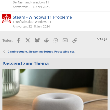
DerNiemand
Windows 11
Antworten
5
1. April 2025
Steam - Windows 11 Probleme
Thunfischsalat
Windows 11
Antworten
32
8. Juni 2024
Facebook
X (Twitter)
Bluesky
Reddit
WhatsApp
E-Mail
Link
Teilen:
Gaming-Audio, Streaming-Setups, Podcasting etc.
Passend zum Thema