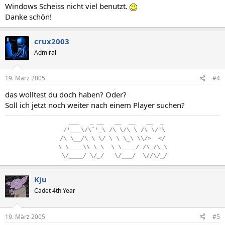
Windows Scheiss nicht viel benutzt.
Danke schön!
crux2003
Admiral
19. März 2005
#4
das wolltest du doch haben? Oder?
Soll ich jetzt noch weiter nach einem Player suchen?
..
___
...
_
.
__
...
__
..
__
...
__
..
_
.
/'___\/\`'_\
.
/\
.
\/\
.
\
.
/\
.
\/'\
/\
.
\__/\
.
\
.
\/
.
\
.
\
.
\_\
.
\\/>
..
</
\
.
\____\\
.
\_\
..
\
.
\____/
.
/\_/\_\
.
\/____/
.
\/_/
...
\/___/
..
\//\/_/
Kju
Cadet 4th Year
19. März 2005
#5