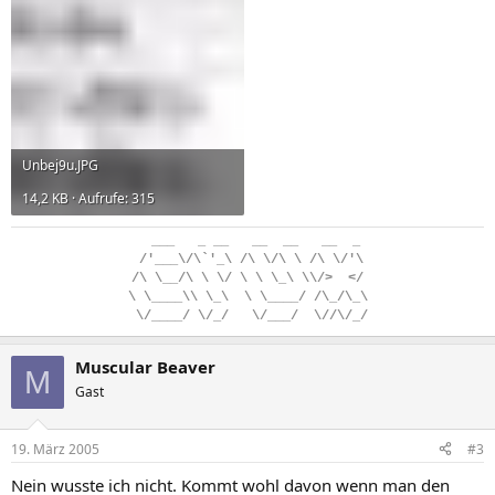
Unbej9u.JPG
14,2 KB · Aufrufe: 315
..
___
...
_
.
__
...
__
..
__
...
__
..
_
.
/'___\/\`'_\
.
/\
.
\/\
.
\
.
/\
.
\/'\
/\
.
\__/\
.
\
.
\/
.
\
.
\
.
\_\
.
\\/>
..
</
\
.
\____\\
.
\_\
..
\
.
\____/
.
/\_/\_\
.
\/____/
.
\/_/
...
\/___/
..
\//\/_/
Muscular Beaver
M
Gast
19. März 2005
#3
Nein wusste ich nicht. Kommt wohl davon wenn man den