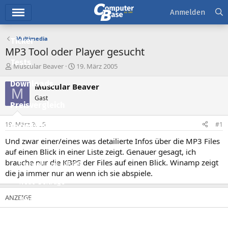
Hauptmenü
Anmelden
Multimedia
Ticker
MP3 Tool oder Player gesucht
Tests
E
E
Muscular Beaver
19. März 2005
r
r
Downloads
s
s
Muscular Beaver
M
t
t
Gast
e
e
Preisvergleich
l
l
l
l
19. März 2005
#1
Forum
e
t
r
a
Und zwar einer/eines was detailierte Infos über die MP3 Files
Aktuelles
m
auf einen Blick in einer Liste zeigt. Genauer gesagt, ich
brauche nur die KBPS der Files auf einen Blick. Winamp zeigt
Empfohlene Inhalte
die ja immer nur an wenn ich sie abspiele.
Neue Beiträge
Neueste Aktivitäten
Leserartikel