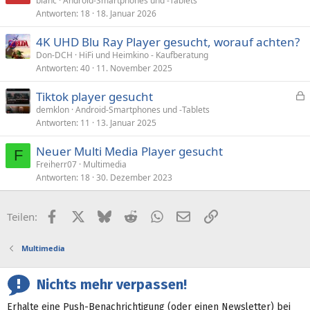
blanc
Android-Smartphones und -Tablets
Antworten
18
18. Januar 2026
4K UHD Blu Ray Player gesucht, worauf achten?
Don-DCH
HiFi und Heimkino - Kaufberatung
Antworten
40
11. November 2025
Tiktok player gesucht
e
demklon
Android-Smartphones und -Tablets
Antworten
11
13. Januar 2025
s
p
Neuer Multi Media Player gesucht
e
F
Freiherr07
Multimedia
r
Antworten
18
30. Dezember 2023
r
t
Facebook
X (Twitter)
Bluesky
Reddit
WhatsApp
E-Mail
Link
Teilen:
Multimedia
Nichts mehr verpassen!
Erhalte eine Push-Benachrichtigung (oder einen Newsletter) bei