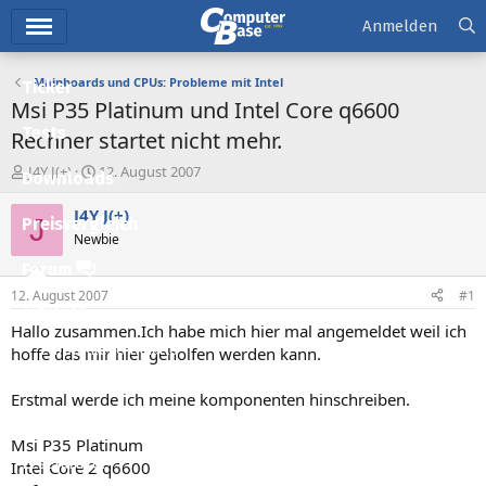
Hauptmenü
Anmelden
Mainboards und CPUs: Probleme mit Intel
Ticker
Msi P35 Platinum und Intel Core q6600
Tests
Rechner startet nicht mehr.
E
E
J4Y J(+)
12. August 2007
Downloads
r
r
s
s
J4Y J(+)
J
Preisvergleich
t
t
Newbie
e
e
l
l
Forum
l
l
12. August 2007
#1
e
t
Aktuelles
r
a
Hallo zusammen.Ich habe mich hier mal angemeldet weil ich
m
Empfohlene Inhalte
hoffe das mir hier geholfen werden kann.
Neue Beiträge
Erstmal werde ich meine komponenten hinschreiben.
Neueste Aktivitäten
Msi P35 Platinum
Leserartikel
Intel Core 2 q6600