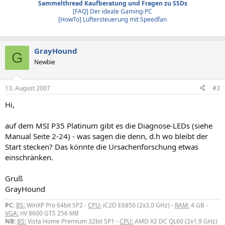
Sammelthread Kaufberatung und Fragen zu SSDs
[FAQ] Der ideale Gaming-PC
[HowTo] Lüftersteuerung mit Speedfan
GrayHound
G
Newbie
13. August 2007
#3
Hi,
auf dem MSI P35 Platinum gibt es die Diagnose-LEDs (siehe
Manual Seite 2-24) - was sagen die denn, d.h wo bleibt der
Start stecken? Das könnte die Ursachenforschung etwas
einschränken.
Gruß
GrayHound
PC:
BS:
WinXP Pro 64bit SP2 -
CPU:
iC2D E6850 (2x3,0 GHz) -
RAM:
4 GB -
VGA:
nV 8600 GTS 256 MB
NB:
BS:
Vista Home Premium 32bit SP1 -
CPU:
AMD X2 DC QL60 (2x1,9 GHz)