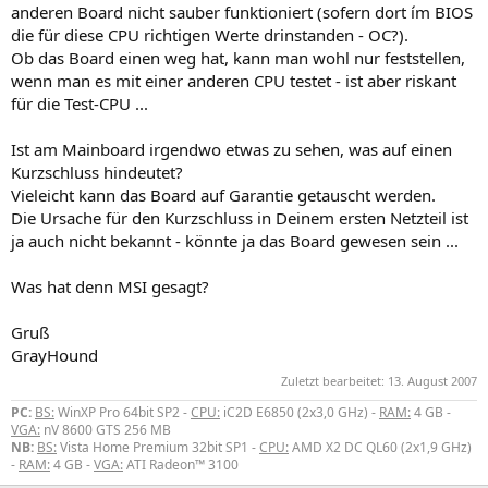
anderen Board nicht sauber funktioniert (sofern dort ím BIOS
die für diese CPU richtigen Werte drinstanden - OC?).
Ob das Board einen weg hat, kann man wohl nur feststellen,
wenn man es mit einer anderen CPU testet - ist aber riskant
für die Test-CPU ...
Ist am Mainboard irgendwo etwas zu sehen, was auf einen
Kurzschluss hindeutet?
Vieleicht kann das Board auf Garantie getauscht werden.
Die Ursache für den Kurzschluss in Deinem ersten Netzteil ist
ja auch nicht bekannt - könnte ja das Board gewesen sein ...
Was hat denn MSI gesagt?
Gruß
GrayHound
Zuletzt bearbeitet:
13. August 2007
PC:
BS:
WinXP Pro 64bit SP2 -
CPU:
iC2D E6850 (2x3,0 GHz) -
RAM:
4 GB -
VGA:
nV 8600 GTS 256 MB
NB:
BS:
Vista Home Premium 32bit SP1 -
CPU:
AMD X2 DC QL60 (2x1,9 GHz)
-
RAM:
4 GB -
VGA:
ATI Radeon™ 3100