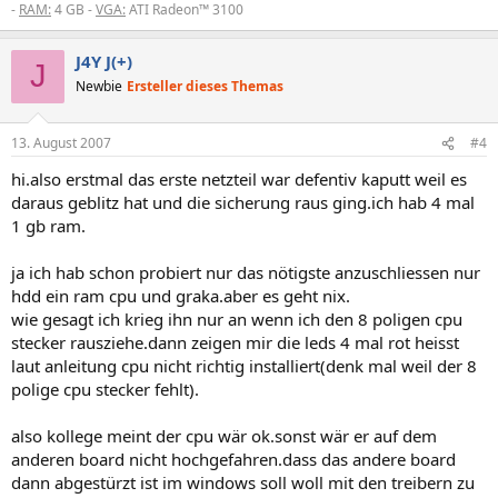
-
RAM:
4 GB -
VGA:
ATI Radeon™ 3100
J4Y J(+)
J
Newbie
Ersteller dieses Themas
13. August 2007
#4
hi.also erstmal das erste netzteil war defentiv kaputt weil es
daraus geblitz hat und die sicherung raus ging.ich hab 4 mal
1 gb ram.
ja ich hab schon probiert nur das nötigste anzuschliessen nur
hdd ein ram cpu und graka.aber es geht nix.
wie gesagt ich krieg ihn nur an wenn ich den 8 poligen cpu
stecker rausziehe.dann zeigen mir die leds 4 mal rot heisst
laut anleitung cpu nicht richtig installiert(denk mal weil der 8
polige cpu stecker fehlt).
also kollege meint der cpu wär ok.sonst wär er auf dem
anderen board nicht hochgefahren.dass das andere board
dann abgestürzt ist im windows soll woll mit den treibern zu