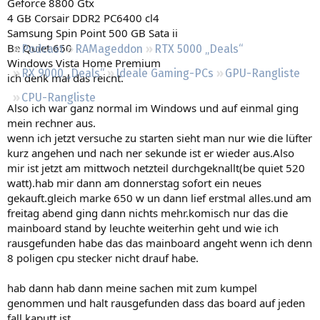
Geforce 8800 Gtx
Regeln
4 GB Corsair DDR2 PC6400 cl4
Samsung Spin Point 500 GB Sata ii
Be Quiet 650
Podcast
RAMageddon
RTX 5000 „Deals“
Windows Vista Home Premium
RX 9000 „Deals“
Ideale Gaming-PCs
GPU-Rangliste
ich denk mal das reicht.
CPU-Rangliste
Also ich war ganz normal im Windows und auf einmal ging
mein rechner aus.
wenn ich jetzt versuche zu starten sieht man nur wie die lüfter
kurz angehen und nach ner sekunde ist er wieder aus.Also
mir ist jetzt am mittwoch netzteil durchgeknallt(be quiet 520
watt).hab mir dann am donnerstag sofort ein neues
gekauft.gleich marke 650 w un dann lief erstmal alles.und am
freitag abend ging dann nichts mehr.komisch nur das die
mainboard stand by leuchte weiterhin geht und wie ich
rausgefunden habe das das mainboard angeht wenn ich denn
8 poligen cpu stecker nicht drauf habe.
hab dann hab dann meine sachen mit zum kumpel
genommen und halt rausgefunden dass das board auf jeden
fall kaputt ist.