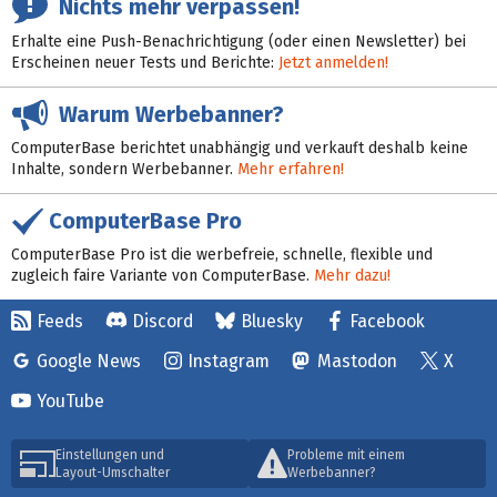
Nichts mehr verpassen!
Erhalte eine Push-Benachrichtigung (oder einen Newsletter) bei
Erscheinen neuer Tests und Berichte:
Jetzt anmelden!
Warum Werbebanner?
ComputerBase berichtet unabhängig und verkauft deshalb keine
Inhalte, sondern Werbebanner.
Mehr erfahren!
ComputerBase Pro
ComputerBase Pro ist die werbefreie, schnelle, flexible und
zugleich faire Variante von ComputerBase.
Mehr dazu!
Feeds
Discord
Bluesky
Facebook
Google News
Instagram
Mastodon
X
YouTube
Einstellungen und
Probleme mit einem
Layout-Umschalter
Werbebanner?