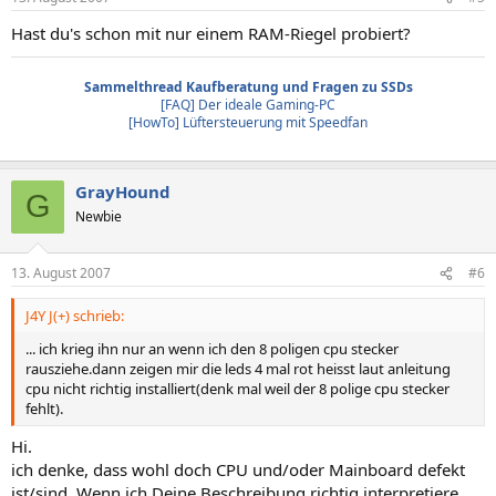
Hast du's schon mit nur einem RAM-Riegel probiert?
Sammelthread Kaufberatung und Fragen zu SSDs
[FAQ] Der ideale Gaming-PC
[HowTo] Lüftersteuerung mit Speedfan
GrayHound
G
Newbie
13. August 2007
#6
J4Y J(+) schrieb:
... ich krieg ihn nur an wenn ich den 8 poligen cpu stecker
rausziehe.dann zeigen mir die leds 4 mal rot heisst laut anleitung
cpu nicht richtig installiert(denk mal weil der 8 polige cpu stecker
fehlt).
Hi.
ich denke, dass wohl doch CPU und/oder Mainboard defekt
ist/sind. Wenn ich Deine Beschreibung richtig interpretiere,