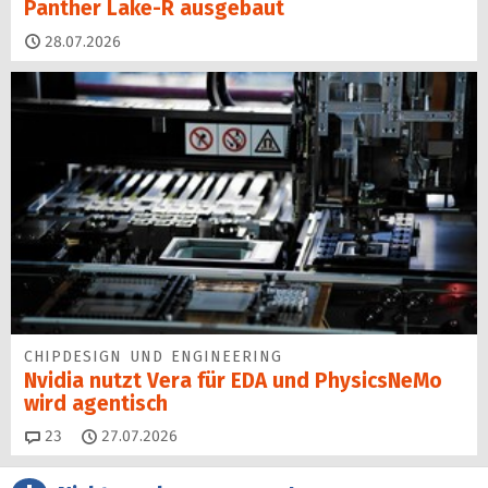
Panther Lake-R ausgebaut
28.07.2026
CHIPDESIGN UND ENGINEERING
Nvidia nutzt Vera für EDA und PhysicsNeMo
wird agentisch
Kommentare
23
27.07.2026