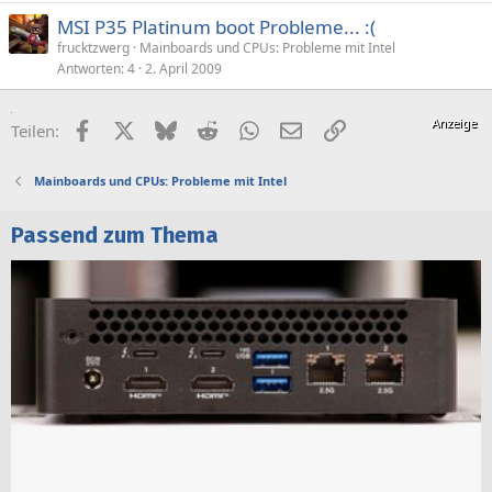
MSI P35 Platinum boot Probleme... :(
frucktzwerg
Mainboards und CPUs: Probleme mit Intel
Antworten
4
2. April 2009
Facebook
X (Twitter)
Bluesky
Reddit
WhatsApp
E-Mail
Link
Teilen:
Mainboards und CPUs: Probleme mit Intel
Passend zum Thema