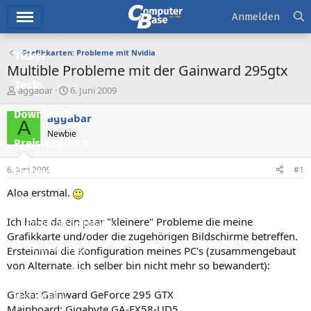
Hauptmenü
Anmelden
Grafikkarten: Probleme mit Nvidia
Ticker
Multible Probleme mit der Gainward 295gtx
Tests
E
E
aggabar
6. Juni 2009
r
r
Downloads
s
s
aggabar
A
t
t
Newbie
e
e
Preisvergleich
l
l
l
l
6. Juni 2009
#1
Forum
e
t
r
a
Aloa erstmal.
Aktuelles
m
Ich habe da ein paar "kleinere" Probleme die meine
Empfohlene Inhalte
Grafikkarte und/oder die zugehörigen Bildschirme betreffen.
Neue Beiträge
Ersteinmal die Konfiguration meines PC's (zusammengebaut
von Alternate, ich selber bin nicht mehr so bewandert):
Neueste Aktivitäten
Graka: Gainward GeForce 295 GTX
Leserartikel
Mainboard: Gigabyte GA-EX58-UD5