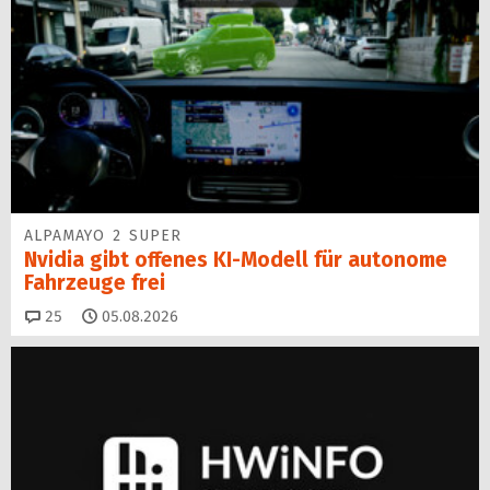
ALPAMAYO 2 SUPER
Nvidia gibt offenes KI-Modell für autonome
Fahrzeuge frei
Kommentare
25
05.08.2026