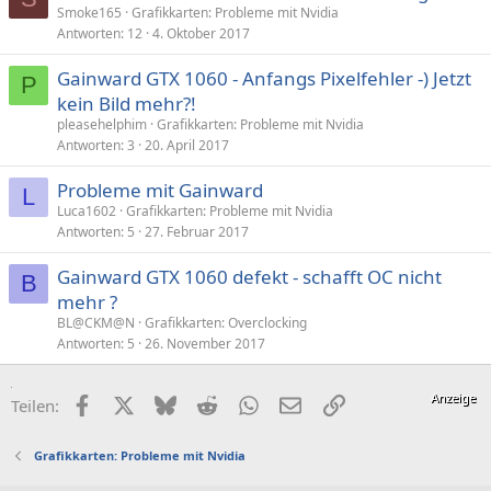
Smoke165
Grafikkarten: Probleme mit Nvidia
Antworten
12
4. Oktober 2017
Gainward GTX 1060 - Anfangs Pixelfehler -) Jetzt
P
kein Bild mehr?!
pleasehelphim
Grafikkarten: Probleme mit Nvidia
Antworten
3
20. April 2017
Probleme mit Gainward
L
Luca1602
Grafikkarten: Probleme mit Nvidia
Antworten
5
27. Februar 2017
Gainward GTX 1060 defekt - schafft OC nicht
B
mehr ?
BL@CKM@N
Grafikkarten: Overclocking
Antworten
5
26. November 2017
Facebook
X (Twitter)
Bluesky
Reddit
WhatsApp
E-Mail
Link
Teilen:
Grafikkarten: Probleme mit Nvidia