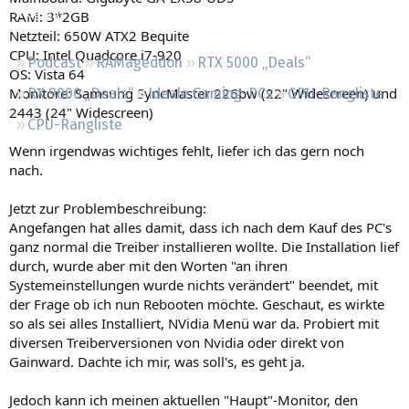
Regeln
RAM: 3*2GB
Netzteil: 650W ATX2 Bequite
CPU: Intel Quadcore i7-920
Podcast
RAMageddon
RTX 5000 „Deals“
OS: Vista 64
Monitore: Samsung SyncMaster 226bw (22" Widescreen) und
RX 9000 „Deals“
Ideale Gaming-PCs
GPU-Rangliste
2443 (24" Widescreen)
CPU-Rangliste
Wenn irgendwas wichtiges fehlt, liefer ich das gern noch
nach.
Jetzt zur Problembeschreibung:
Angefangen hat alles damit, dass ich nach dem Kauf des PC's
ganz normal die Treiber installieren wollte. Die Installation lief
durch, wurde aber mit den Worten "an ihren
Systemeinstellungen wurde nichts verändert" beendet, mit
der Frage ob ich nun Rebooten möchte. Geschaut, es wirkte
so als sei alles Installiert, NVidia Menü war da. Probiert mit
diversen Treiberversionen von Nvidia oder direkt von
Gainward. Dachte ich mir, was soll's, es geht ja.
Jedoch kann ich meinen aktuellen "Haupt"-Monitor, den