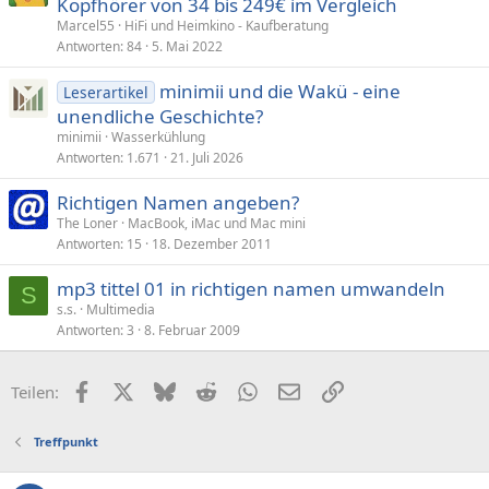
Kopfhörer von 34 bis 249€ im Vergleich
Marcel55
HiFi und Heimkino - Kaufberatung
Antworten
84
5. Mai 2022
minimii und die Wakü - eine
Leserartikel
unendliche Geschichte?
minimii
Wasserkühlung
Antworten
1.671
21. Juli 2026
Richtigen Namen angeben?
The Loner
MacBook, iMac und Mac mini
Antworten
15
18. Dezember 2011
mp3 tittel 01 in richtigen namen umwandeln
S
s.s.
Multimedia
Antworten
3
8. Februar 2009
Facebook
X (Twitter)
Bluesky
Reddit
WhatsApp
E-Mail
Link
Teilen:
Treffpunkt