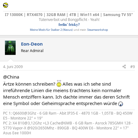
I7 13000K | RTX4070 | 32GB RAM | 4TB | Win11 x64 | Samsung TV 55"
Tütenverbot und Bongpflicht - Yeah!
feelin' frisky?
Meine Mods für Stalker 2 (Nexus)
und mein
Steamworkshop
Eon-Deon
Rear Admiral
4. Juni 2009
#9
@China
Ärtze können schreiben?
Alles was ich sehe sind
irreführende Linien die meiens Erachtens kein normaler
Mensch entziffern kann. Ich dachte immer das deren Schrift
eine Symbol oder Geheimsprache entsprechen würde
PC 1: Q6600@3Ghz - 6 GB Ram - Abit IP35-E - 4870 1GB - 1,05TB - BQ 450W
E5 - Monitore 22" + 19"
PC 2: X4 810@3,12Ghz +L3 Cache@6MB - 6 GB Ram - Asrock 785GMH 128 -
5770 Vapor-X @920/2650Mhz - 890GB - BQ 400W E6 - Monitore 22" + 17"
Asus Eee 1000H