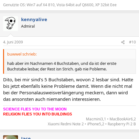
Genutzte OS: Win7 auf X4 810, Vista 64bit auf Q6600, XP 32bit Eee
kennyalive
Admiral
4. Juni 2009
#10
buwwel schrieb:
hab aber im Nachnamen 4 Buchstaben, und da ist der erste
Buchstabe lesbar, der Rest isn Strich. gab nie Pobleme.
Dito, bei mir sind's 5 Buchstaben, wovon 2 lesbar sind. Hatte
bis jetzt ebenfalls keine Probleme damit. Wenn die nicht mal
bei der Personalausweisverlängerung meckern, dann wird
das ansonsten auch niemanden interessieren.
SCIENCE FLIES YOU TO THE MOON
RELIGION FLIES YOU INTO BUILDINGS
Macmini3,1 • MacBookAir6,2
Xiaomi Redmi Note 2 • iPhone5,2 • Raspberry Pi 2 B​
Jace