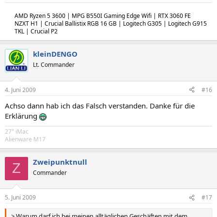
AMD Ryzen 5 3600 | MPG B550I Gaming Edge Wifi | RTX 3060 FE
NZXT H1 | Crucial Ballistix RGB 16 GB | Logitech G305 | Logitech G915
TKL | Crucial P2
kleinDENGO
Lt. Commander
4. Juni 2009
#16
Achso dann hab ich das Falsch verstanden. Danke für die
Erklärung
27" iMac
Alienware M17
Zweipunktnull
Z
Commander
5. Juni 2009
#17
> Warum darf ich bei meinen alltäglichen Geschäften mit dem