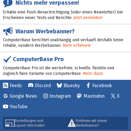
Nichts mehr verpassen!
Erhalte eine Push-Benachrichtigung (oder einen Newsletter) bei
Erscheinen neuer Tests und Berichte:
Jetzt anmelden!
Warum Werbebanner?
ComputerBase berichtet unabhängig und verkauft deshalb keine
Inhalte, sondern Werbebanner.
Mehr erfahren!
ComputerBase Pro
ComputerBase Pro ist die werbefreie, schnelle, flexible und
zugleich faire Variante von ComputerBase.
Mehr dazu!
Feeds
Discord
Bluesky
Facebook
Google News
Instagram
Mastodon
X
YouTube
Einstellungen und
Probleme mit einem
Layout-Umschalter
Werbebanner?