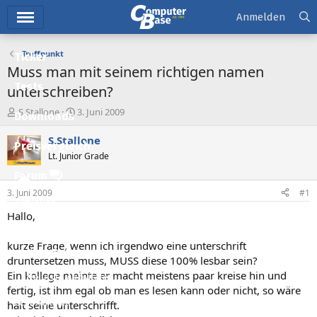
Hauptmenü
Anmelden
Treffpunkt
Ticker
Muss man mit seinem richtigen namen
Tests
unterschreiben?
E
E
S.Stallone
3. Juni 2009
Downloads
r
r
s
s
S.Stallone
Preisvergleich
t
t
Lt. Junior Grade
e
e
l
l
Forum
l
l
3. Juni 2009
#1
e
t
Aktuelles
r
a
Hallo,
m
Empfohlene Inhalte
kurze Frage, wenn ich irgendwo eine unterschrift
Neue Beiträge
druntersetzen muss, MUSS diese 100% lesbar sein?
Ein kollege meinte er macht meistens paar kreise hin und
Neueste Aktivitäten
fertig, ist ihm egal ob man es lesen kann oder nicht, so wäre
Leserartikel
halt seine unterschrifft.