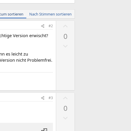
tum sortieren
Nach Stimmen sortieren
P
#2
o
0
chtige Version erwischt?
s
N
i
e
t
nn es leicht zu
g
i
Version nicht Problemfrei.
a
v
t
e
i
S
v
t
e
i
P
#3
S
m
o
0
t
m
s
i
e
N
i
m
e
t
m