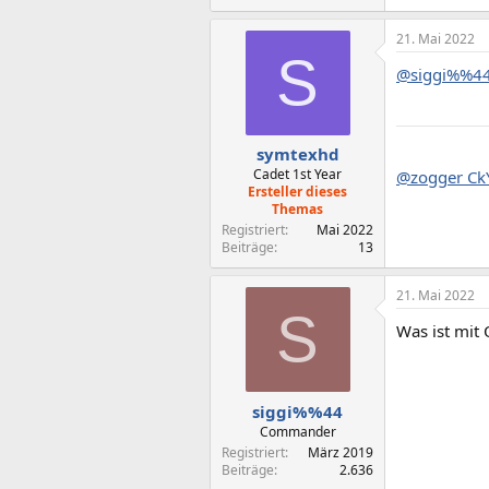
21. Mai 2022
S
@siggi%%4
symtexhd
Cadet 1st Year
@zogger Ck
Ersteller dieses
Themas
Registriert
Mai 2022
Beiträge
13
21. Mai 2022
S
Was ist mit
siggi%%44
Commander
Registriert
März 2019
Beiträge
2.636