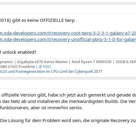
2018) gibt es keine OFFIZIELLE twrp .
um.xda-developers.com/t/recovery-root-twrp-3-2-3-1-galaxy-a7
um.xda-developers.com/t/recovery-unofficial-pbrp-3-1-0-for-gal
 unlock enabled?
Dynamic | Gigabyte x570 Aorus Master | Amd Ryzen 7 5800X3D | 32GB G.Skil
80 iChill Frostbite |
@ H2O
DLSS und Framegeneration im CPU-Limit bei Cyberpunk 2077
 offizielle Version gibt, habe ich jetzt auch gemerkt und gerade da
 das Netz ab und installieren die merkwürdigsten Builds. Die Ve
 funktionieren, aber ist immerhin seriös.
Die Lösung für dein Problem wird sein, die originale Recovery z