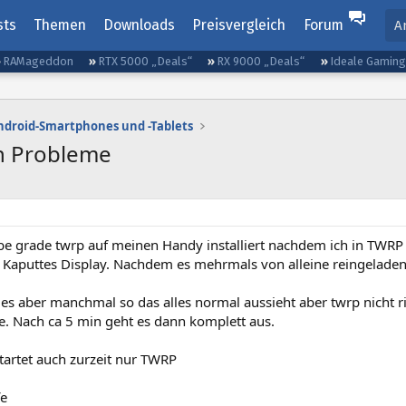
sts
Themen
Downloads
Preisvergleich
Forum
A
RAMageddon
RTX 5000 „Deals“
RX 9000 „Deals“
Ideale Gamin
ndroid-Smartphones und -Tablets
on Probleme
be grade twrp auf meinen Handy installiert nachdem ich in TWRP 
n Kaputtes Display. Nachdem es mehrmals von alleine reingeladen 
t es aber manchmal so das alles normal aussieht aber twrp nicht ri
le. Nach ca 5 min geht es dann komplett aus.
tartet auch zurzeit nur TWRP
fe