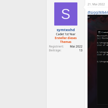
21. Mai 2022
S
@siggi%%4
symtexhd
Cadet 1st Year
Ersteller dieses
Themas
Registriert
Mai 2022
Beiträge
13