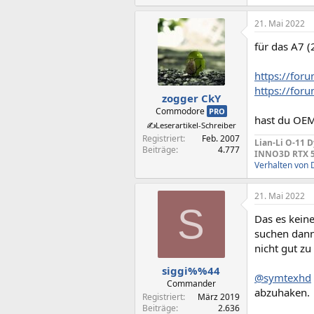
21. Mai 2022
für das A7 (
https://for
https://for
zogger CkY
Commodore
PRO
hast du OEM
✍️Leserartikel-Schreiber
Registriert
Feb. 2007
Lian-Li O-11 
Beiträge
4.777
INNO3D RTX 50
Verhalten von 
21. Mai 2022
S
Das es keine
suchen dann
nicht gut zu
siggi%%44
@symtexhd
Commander
abzuhaken.
Registriert
März 2019
Beiträge
2.636