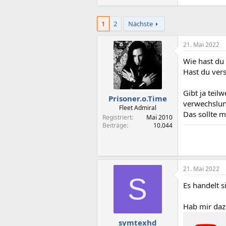
1
2
Nächste
21. Mai 2022
Wie hast du 
Hast du vers
Gibt ja teil
Prisoner.o.Time
verwechslung
Fleet Admiral
Das sollte 
Registriert
Mai 2010
Beiträge
10.044
21. Mai 2022
S
Es handelt 
Hab mir dazu
symtexhd