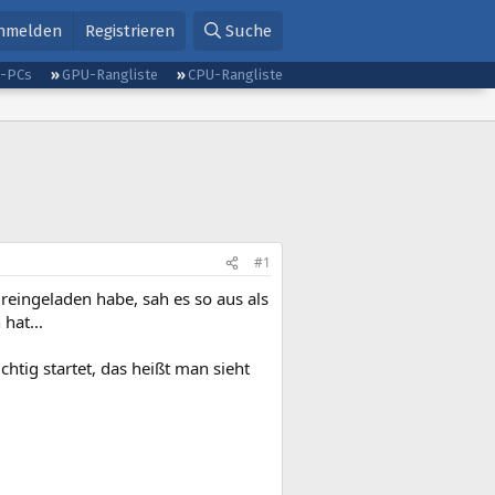
nmelden
Registrieren
Suche
g-PCs
GPU-Rangliste
CPU-Rangliste
#1
reingeladen habe, sah es so aus als
hat...
chtig startet, das heißt man sieht