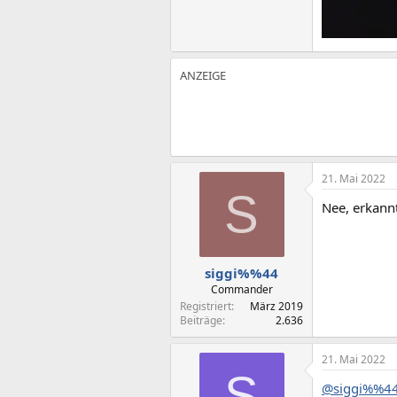
21. Mai 2022
S
Nee, erkann
siggi%%44
Commander
Registriert
März 2019
Beiträge
2.636
21. Mai 2022
S
@siggi%%4