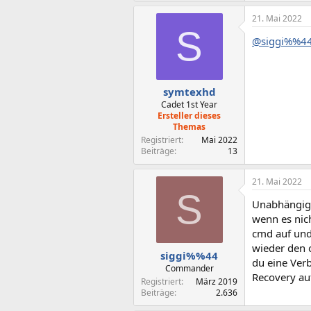
21. Mai 2022
S
@siggi%%4
symtexhd
Cadet 1st Year
Ersteller dieses
Themas
Registriert
Mai 2022
Beiträge
13
21. Mai 2022
S
Unabhängig 
wenn es nic
cmd auf und
wieder den o
siggi%%44
du eine Ver
Commander
Recovery au
Registriert
März 2019
Beiträge
2.636