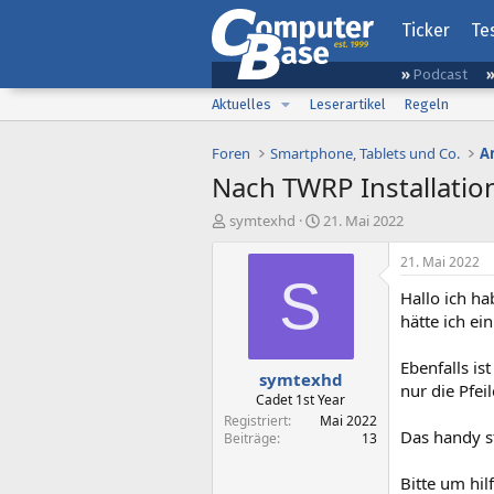
Ticker
Te
Podcast
Aktuelles
Leserartikel
Regeln
Foren
Smartphone, Tablets und Co.
A
Nach TWRP Installati
E
E
symtexhd
21. Mai 2022
r
r
s
s
21. Mai 2022
t
t
S
Hallo ich ha
e
e
l
l
hätte ich ei
l
l
e
t
Ebenfalls is
symtexhd
r
a
nur die Pfei
m
Cadet 1st Year
Registriert
Mai 2022
Das handy s
Beiträge
13
Bitte um hil