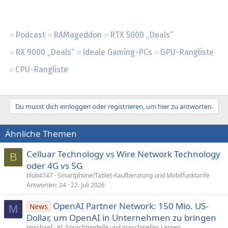
Regeln
Podcast
RAMageddon
RTX 5000 „Deals“
RX 9000 „Deals“
Ideale Gaming-PCs
GPU-Rangliste
CPU-Rangliste
Du musst dich einloggen oder registrieren, um hier zu antworten.
Ähnliche Themen
Celluar Technology vs Wire Network Technology
B
oder 4G vs 5G
blub4747
Smartphone/Tablet-Kaufberatung und Mobilfunktarife
Antworten
24
22. Juli 2026
OpenAI Partner Network: 150 Mio. US-
News
M
Dollar, um OpenAI in Unternehmen zu bringen
mischaef
KI, Sprachmodelle und maschinelles Lernen