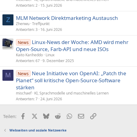
Antworten
2
15. Juni 2026
MLM Network Direktmarketing Austausch
Z
Zhenwu
Treffpunkt
Antworten
3
16. Juni 2026
Linux-News der Woche: AMD wird mehr
News
Open-Source, Farb-API und neue ISOs
Kaito Kariheddo
Linux
Antworten
67
9. Dezember 2025
Neue Initiative von OpenAI: „Patch the
News
M
Planet“ soll kriti­sche Open-Source-Software
stärken
mischaef
KI, Sprachmodelle und maschinelles Lernen
Antworten
7
24. Juni 2026
Facebook
X (Twitter)
Bluesky
Reddit
WhatsApp
E-Mail
Link
Teilen:
Webseiten und soziale Netzwerke