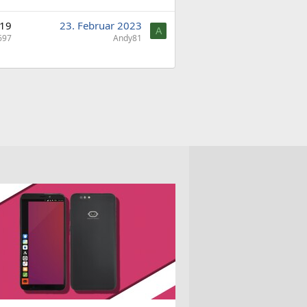
19
23. Februar 2023
A
697
Andy81