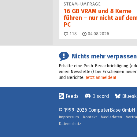
STEAM-UMFRAGE
16 GB VRAM und 8 Kerne
führen – nur nicht auf de
PC
Kommentare
118
04.08.2026
Nichts mehr verpassen
Erhalte eine Push-Benachrichtigung (od
einen Newsletter) bei Erscheinen neuer
und Berichte:
Jetzt anmelden!
Feeds
Discord
Bluesk
© 1999–2026 ComputerBase GmbH
Impressum
Kontakt
Mediadaten
Vertr
Datenschutz