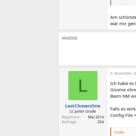
Am schönste
wär mir gen
9. November 2
L
Ich habe es
Gnome ohne
Beim NM ein
LastChosenOne
Falls es wir
Lt. Junior Grade
Config-File +
Registriert
Mai 2014
Beiträge
354
Code: