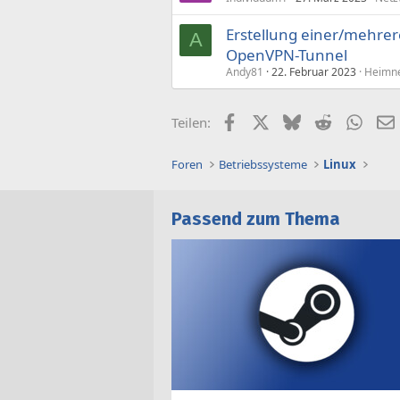
Erstellung einer/mehrer
A
OpenVPN-Tunnel
Andy81
22. Februar 2023
Heimne
Facebook
X (Twitter)
Bluesky
Reddit
What
Teilen:
Foren
Betriebssysteme
Linux
Passend zum Thema