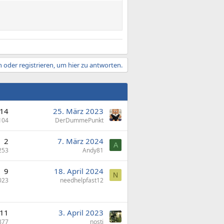
 oder registrieren, um hier zu antworten.
14
25. März 2023
104
DerDummePunkt
2
7. März 2024
A
253
Andy81
9
18. April 2024
N
023
needhelpfast12
11
3. April 2023
877
nosti