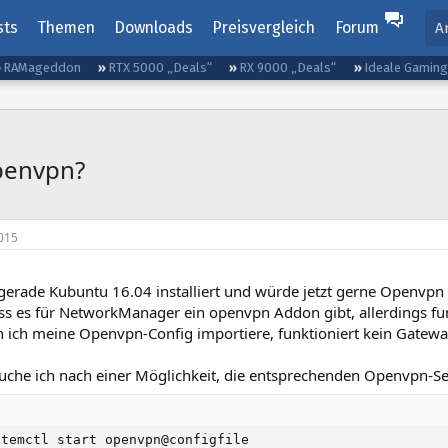
sts
Themen
Downloads
Preisvergleich
Forum
A
RAMageddon
RTX 5000 „Deals“
RX 9000 „Deals“
Ideale Gamin
penvpn?
015
gerade Kubuntu 16.04 installiert und würde jetzt gerne Openvpn 
ss es für NetworkManager ein openvpn Addon gibt, allerdings funk
ich meine Openvpn-Config importiere, funktioniert kein Gateway
che ich nach einer Möglichkeit, die entsprechenden Openvpn-Serv
stemctl start openvpn@configfile