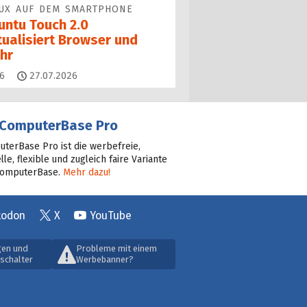
UX AUF DEM SMARTPHONE
untu Touch 2.0
tualisiert Browser und
hr
Kommentare
6
27.07.2026
ComputerBase Pro
terBase Pro ist die werbefreie,
lle, flexible und zugleich faire Variante
ComputerBase.
Mehr dazu!
todon
X
YouTube
gen und
Probleme mit einem
schalter
Werbebanner?