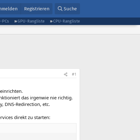
nmelden
Registrieren
Suche
g-PCs
GPU-Rangliste
CPU-Rangliste
#1
einrichten.
tioniert das irgenwie nie richtig.
, DNS-Redirection, etc.
ices direkt zu starten: