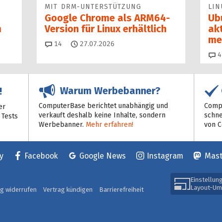
MIT DRM-UNTERSTÜTZUNG
LIN
Google Chrome als ARM64-
Ub
m
Version für Linux erhältlich
ak
me
Kommentare
14
27.07.2026
4
Warum Werbebanner?
!
ComputerBase berichtet unabhängig und
Compu
er
verkauft deshalb keine Inhalte, sondern
schne
 Tests
Werbebanner.
Mehr erfahren!
von 
y
Facebook
Google News
Instagram
Mas
Einstellun
Layout-Um
ag widerrufen
Vertrag kündigen
Barrierefreiheit