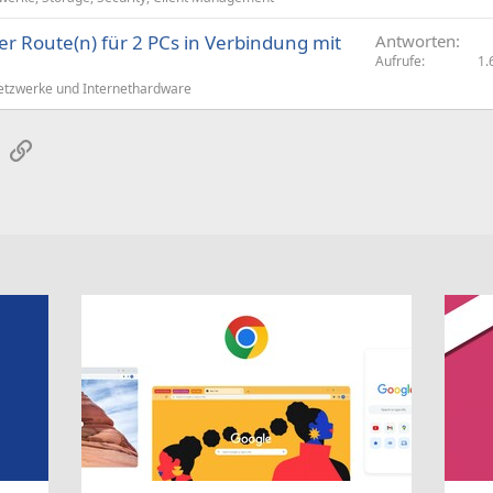
er Route(n) für 2 PCs in Verbindung mit
Antworten
Aufrufe
1.
tzwerke und Internethardware
sApp
E-Mail
Link