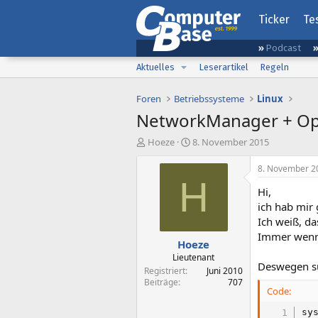
Ticker
Te
Podcast
Aktuelles
Leserartikel
Regeln
Foren
Betriebssysteme
Linux
NetworkManager + O
E
E
Hoeze
8. November 2015
r
r
s
s
8. November 2
t
t
H
Hi,
e
e
l
l
ich hab mir 
l
l
Ich weiß, da
e
t
Immer wenn 
Hoeze
r
a
m
Lieutenant
Deswegen su
Registriert
Juni 2010
Beiträge
707
Code:
sy