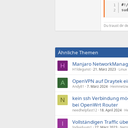
#!/
su
Du traust dir 
Ähnliche Themen
Manjaro NetworkManage
H
H1ldegunst
21. März 2023
Linux
OpenVPN auf Draytek ei
A
Andy81
7. März 2024
Heimnetzw
kein ssh Verbindung mö
N
bei OpenWrt Router
needhelpfast12
18. April 2024
He
Vollständigen Traffic ü
I
Individuum1
27. März 2023
Netz