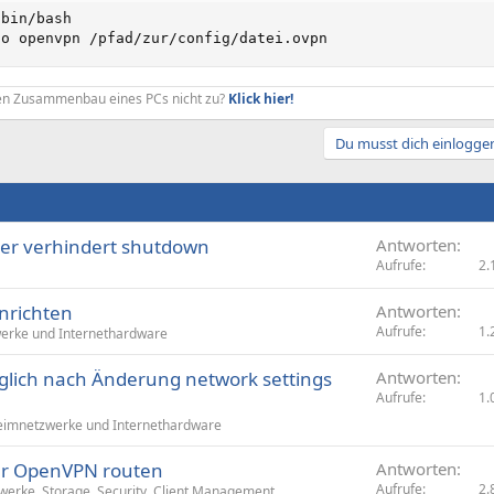
bin/bash

do openvpn /pfad/zur/config/datei.ovpn
den Zusammenbau eines PCs nicht zu?
Klick hier!
Du musst dich einloggen
r verhindert shutdown
Antworten
Aufrufe
2.
nrichten
Antworten
Aufrufe
1.
erke und Internethardware
glich nach Änderung network settings
Antworten
Aufrufe
1.
imnetzwerke und Internethardware
ber OpenVPN routen
Antworten
Aufrufe
2.
werke, Storage, Security, Client Management