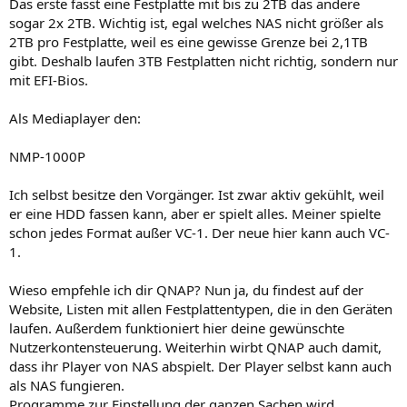
Das erste fasst eine Festplatte mit bis zu 2TB das andere
sogar 2x 2TB. Wichtig ist, egal welches NAS nicht größer als
2TB pro Festplatte, weil es eine gewisse Grenze bei 2,1TB
gibt. Deshalb laufen 3TB Festplatten nicht richtig, sondern nur
mit EFI-Bios.
Als Mediaplayer den:
NMP-1000P
Ich selbst besitze den Vorgänger. Ist zwar aktiv gekühlt, weil
er eine HDD fassen kann, aber er spielt alles. Meiner spielte
schon jedes Format außer VC-1. Der neue hier kann auch VC-
1.
Wieso empfehle ich dir QNAP? Nun ja, du findest auf der
Website, Listen mit allen Festplattentypen, die in den Geräten
laufen. Außerdem funktioniert hier deine gewünschte
Nutzerkontensteuerung. Weiterhin wirbt QNAP auch damit,
dass ihr Player von NAS abspielt. Der Player selbst kann auch
als NAS fungieren.
Programme zur Einstellung der ganzen Sachen wird