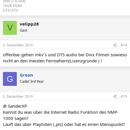
Intel i7-6700k;
16GB DDR4
GTX1070
velipp28
V
Gast
2. Dezember 2010
#14
offenbar gehen mkv´s und DTS audio bei Divx Filmen sowieso
nicht an den meisten Fernsehern(Lizenzgründe ) !
Grean
G
Cadet 3rd Year
2. Dezember 2010
#15
@ SanderXP
Kannst du was über die Internet Radio Funktion des NMP-
1000 sagen?
Läuft das über Playlisten (.pls) oder hat es einen Menüpunkt?