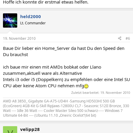
Hoffe ich konnte dir erstmal etwas helfen.
held2000
Lt. Commander
19. November 2010
#6
Baue Dir lieber ein Home_Server da hast Du den Speed den
Du brauchst
ich baue mir einen mit AMDs bobkat oder Llano
zusammen,aktuell ware als Alternative
Intels i3 oder i5 (Doppelkern) zu empfehlen oder eine Intel SU
CPU aber keine Atom CPU nehmen mfg
Zuletzt bearbeitet:
19. November 2010
AMD A8 3850_ Gigabyte GA-A75-UD4H -Samsung HD503HI 500 GB
(EcoGreen) 4GB-Kit G-Skill RipJaws-12800U CL7 - Seasonic S12II Bronze, 330
Watt ---- Idle 36 Watt ---- Cooler Master Sileo 500 schwarz----- Windows 7
Ultimate 64-Bit ---- (Ubuntu 11.10 „Oneiric Ocelot“(64 bit)
velipp28