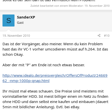
Zuletzt bearbeitet von einem Moderator:
19. November 2010
SanderXP
S
Gast
19. November 2010
#10
Das ist der Vorgänger, also meiner. Wenn du kein Problem
hast das ihr VC-1 vorher umcodieren müsst auf h.264. Ist das
schon Okay.
Aber der mit "P" am Ende ist noch etwas besser.
http://www.idealo.de/preisvergleich/OffersOfProduct/24669
62_-nmp-1000p-qnap.html
Ihr müsst mal etwas schauen. Die Preise sind meistens mit
vorinstallierter HDD. Ist meist billiger einen im Netz zu finden
ohne HDD und dann selbst eine kaufen und einbauen (dauert
5min mit bildlicher Anleitung). Evtl. bei eBay.