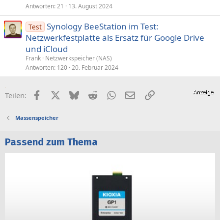
Antworten
21
13. August 2024
Synology BeeStation im Test:
Test
Netzwerkfestplatte als Ersatz für Google Drive
und iCloud
Frank
Netzwerkspeicher (NAS)
Antworten
120
20. Februar 2024
Facebook
X (Twitter)
Bluesky
Reddit
WhatsApp
E-Mail
Link
Teilen:
Massenspeicher
Passend zum Thema