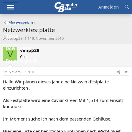
Hauptmenü
Anmelden
Massenspeicher
Ticker
Netzwerkfestplatte
Tests
E
E
velipp28
19. November 2010
r
r
Downloads
s
s
velipp28
V
t
t
Gast
e
e
Preisvergleich
l
l
l
l
19. November 2010
#1
Forum
e
t
r
a
Hallo Wir planen dieses Jahr eine Netzwerkfestplatte
Aktuelles
m
einzurichten .
Empfohlene Inhalte
Als Festplatte wird eine Caviar Green Mit 1,5TB zum Einsatz
Neue Beiträge
kommen .
Neueste Aktivitäten
Im Moment suche ich nach dem passenden Gehäuse.
Leserartikel
Hier eine Liste der benötigten Funkionen nach Wichtigkeit