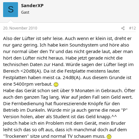
SanderXP
S
Gast
20. November 2010
#12
Also der Lüfter ist sehr leise. Auch wenn er klein ist, dreht er
nur ganz gering. Ich habe kein Soundsystem und höre also
nur normal über den TV und das nicht gerade laut, aber man
hört den Lüfter nicht heraus. Habe jetzt gerade nicht die
technischen Daten zur Hand. Würde sagen der Lüfter liegt im
Bereich <20dB(A). Da ist die Festplatte meistens lauter.
Festplatten haben meist ca. 24dB(A). Aus diesem Grunde ist
eine 5400rpm verbaut.
Habe das Gerät schon seit über 9 Monaten in Gebrauch. Öfter
auch den ganzen Tag lang. War auf jeden Fall sein Geld wert.
Die Fernbedienung hat fluoreszierende Knöpfe für den
Betrieb im Dunkeln. Würde mir ja auch gerne die neue "P"
Version holen, aber als Student ist das Geld knapp.^^
Jedoch habe ich ein Problem mit dem Gerät, mein Bruder
leiht sich das so oft aus, dass ich manchmal doch auf dem
"Trockenen" sitze und normal TV schauen muss.