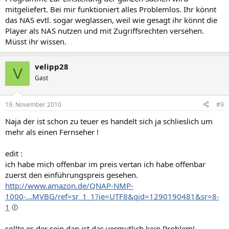
mitgeliefert. Bei mir funktioniert alles Problemlos. Ihr könnt
das NAS evtl. sogar weglassen, weil wie gesagt ihr könnt die
Player als NAS nutzen und mit Zugriffsrechten versehen.
Müsst ihr wissen.
velipp28
V
Gast
19. November 2010
#9
Naja der ist schon zu teuer es handelt sich ja schlieslich um
mehr als einen Fernseher !
edit :
ich habe mich offenbar im preis vertan ich habe offenbar
zuerst den einführungspreis gesehen.
http://www.amazon.de/QNAP-NMP-
1000-...MVBG/ref=sr_1_1?ie=UTF8&qid=1290190481&sr=8-
1
sollte es der sein dan ist das vermutlich kein Problem!