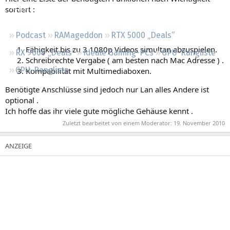
Regeln
sortiert :
Podcast
RAMageddon
RTX 5000 „Deals“
Fähigkeit bis zu 3 1080p Videos simultan abzuspielen.
RX 9000 „Deals“
Ideale Gaming-PCs
GPU-Rangliste
Schreibrechte Vergabe ( am besten nach Mac Adresse ) .
CPU-Rangliste
Kompabilität mit Multimediaboxen.
Benötigte Anschlüsse sind jedoch nur Lan alles Andere ist
optional .
Ich hoffe das ihr viele gute mögliche Gehäuse kennt .
Zuletzt bearbeitet von einem Moderator:
19. November 2010