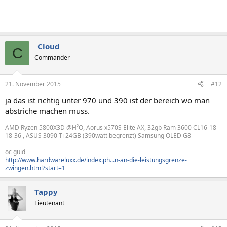
_Cloud_
C
Commander
21. November 2015
#12
ja das ist richtig unter 970 und 390 ist der bereich wo man
abstriche machen muss.
AMD Ryzen 5800X3D @H²O, Aorus x570S Elite AX, 32gb Ram 3600 CL16-18-
18-36 , ASUS 3090 Ti 24GB (390watt begrenzt) Samsung OLED G8
oc guid
http://www.hardwareluxx.de/index.ph...n-an-die-leistungsgrenze-
zwingen.html?start=1
Tappy
Lieutenant