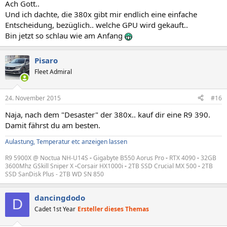
Ach Gott..
Und ich dachte, die 380x gibt mir endlich eine einfache
Entscheidung, bezüglich.. welche GPU wird gekauft..
Bin jetzt so schlau wie am Anfang
Pisaro
Fleet Admiral
24. November 2015
#16
Naja, nach dem "Desaster" der 380x.. kauf dir eine R9 390.
Damit fährst du am besten.
Aulastung, Temperatur etc anzeigen lassen
R9 5900X @ Noctua NH-U14S
-
Gigabyte B550 Aorus Pro
-
RTX 4090
-
32GB
3600Mhz GSkill Sniper X
-
Corsair HX1000i
-
2TB SSD Crucial MX 500
-
2TB
SSD SanDisk Plus - 2TB WD SN 850
dancingdodo
D
Cadet 1st Year
Ersteller dieses Themas