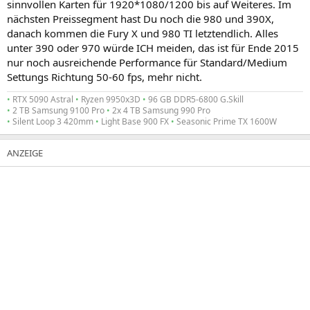
sinnvollen Karten für 1920*1080/1200 bis auf Weiteres. Im
nächsten Preissegment hast Du noch die 980 und 390X,
danach kommen die Fury X und 980 TI letztendlich. Alles
unter 390 oder 970 würde ICH meiden, das ist für Ende 2015
nur noch ausreichende Performance für Standard/Medium
Settungs Richtung 50-60 fps, mehr nicht.
•
RTX 5090 Astral
•
Ryzen 9950x3D
•
96 GB DDR5-6800 G.Skill
•
2 TB Samsung 9100 Pro
•
2x 4 TB Samsung 990 Pro
•
Silent Loop 3 420mm
•
Light Base 900 FX
•
Seasonic Prime TX 1600W