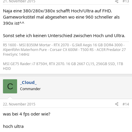
21. November 2015
#13
Naja eine 380/280x/380x schafft Hoch/Ultra auf FHD.
Gameworkstitel mal abgesehen wo eine 960 schneller als
390x ist^^
Sonst sehe ich keinen Unterschied zwischen Hoch und Ultra.
R5 1600 - MSI B350M Mortar - RTX 2070 - G.Skill Aegis 16 GB DDR4-3000 -
Alpenföhn Materhorn Pure - Corsair CX 600M - T500 RS - ACER Predator 27
FreeSync 144Hz
MSI GE75 Raider: i7 8750H, RTX 2070. 16 GB 2667 CL15, 256GB SSD, 1TB
HDD
_Cloud_
C
Commander
22. November 2015
#14
was bei 4 fps oder wie?
hoch ultra