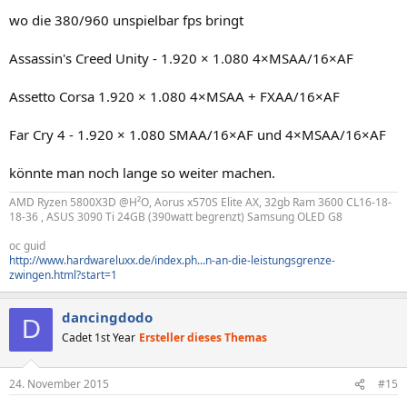
wo die 380/960 unspielbar fps bringt
Assassin's Creed Unity - 1.920 × 1.080 4×MSAA/16×AF
Assetto Corsa 1.920 × 1.080 4×MSAA + FXAA/16×AF
Far Cry 4 - 1.920 × 1.080 SMAA/16×AF und 4×MSAA/16×AF
könnte man noch lange so weiter machen.
AMD Ryzen 5800X3D @H²O, Aorus x570S Elite AX, 32gb Ram 3600 CL16-18-
18-36 , ASUS 3090 Ti 24GB (390watt begrenzt) Samsung OLED G8
oc guid
http://www.hardwareluxx.de/index.ph...n-an-die-leistungsgrenze-
zwingen.html?start=1
dancingdodo
D
Cadet 1st Year
Ersteller dieses Themas
24. November 2015
#15