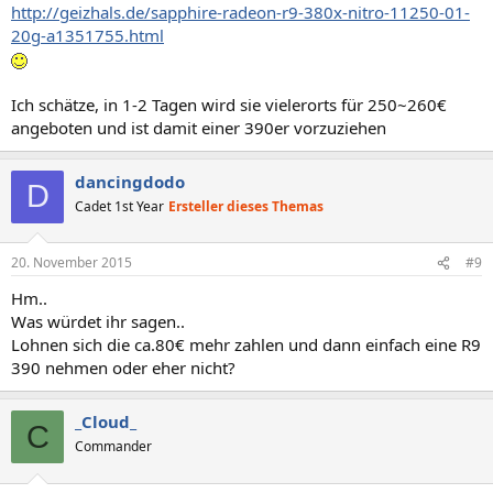
http://geizhals.de/sapphire-radeon-r9-380x-nitro-11250-01-
20g-a1351755.html
Ich schätze, in 1-2 Tagen wird sie vielerorts für 250~260€
angeboten und ist damit einer 390er vorzuziehen
dancingdodo
D
Cadet 1st Year
Ersteller dieses Themas
20. November 2015
#9
Hm..
Was würdet ihr sagen..
Lohnen sich die ca.80€ mehr zahlen und dann einfach eine R9
390 nehmen oder eher nicht?
_Cloud_
C
Commander