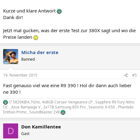
Kurze und klare Antwort
Dank dir!
Jetzt mal gucken, was der erste Test zur 380X sagt und wo die
Preise landen
Micha der erste
Banned
19. November 2015
#5
Fast genauso viel wie eine R9 390 ! Hol dir dann auch lieber
ne 390 !
i7 5820K@4,7GHz, 4x8GB Corsair Vengeance LP , Sapphire R9 Fury Nitro
OC , Asus Rampage V , 2x1TB Samsung 850 Pro , Seasonic X-650 , Phanteks
Enthoo Primo , Soundblaster ZxR
Don Kamillentee
D
Gast