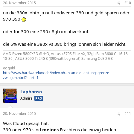
20. November 2015
#10
na die 380x lohtn ja null endweder 380 und geld sparen oder
970 390
oder für 300 eine 290x 8gb im abverkauf.
die 6% was eine 380x vs 380 bringt lohnen sich leider nicht.
AMD Ryzen 5800X3D @H²O, Aorus x570S Elite AX, 32gb Ram 3600 CL16-18-
18-36 , ASUS 3090 Ti 24GB (390watt begrenzt) Samsung OLED G8
oc guid
http://www.hardwareluxx.de/index.ph...n-an-die-leistungsgrenze-
zwingen.html?start=1
Laphonso
Admiral
PRO
20. November 2015
#11
Was Cloud gesagt hat.
390 oder 970 sind
meines
Erachtens die einzig beiden