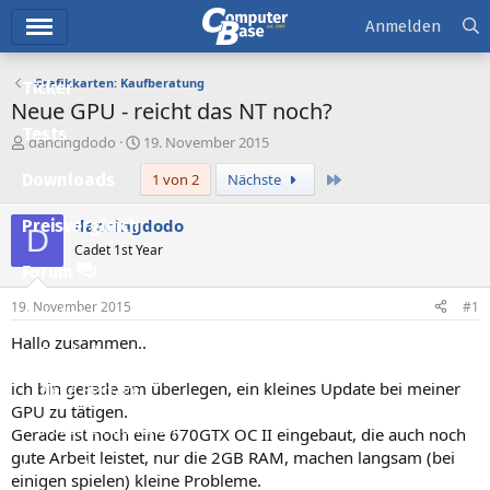
Hauptmenü
Anmelden
Grafikkarten: Kaufberatung
Ticker
Neue GPU - reicht das NT noch?
Tests
E
E
dancingdodo
19. November 2015
r
r
Letzte
Downloads
1 von 2
Nächste
s
s
t
t
e
e
dancingdodo
Preisvergleich
D
l
l
Cadet 1st Year
l
l
Forum
e
t
r
a
19. November 2015
#1
Aktuelles
m
Hallo zusammen..
Empfohlene Inhalte
ich bin gerade am überlegen, ein kleines Update bei meiner
Neue Beiträge
GPU zu tätigen.
Neueste Aktivitäten
Gerade ist noch eine 670GTX OC II eingebaut, die auch noch
gute Arbeit leistet, nur die 2GB RAM, machen langsam (bei
Leserartikel
einigen spielen) kleine Probleme.