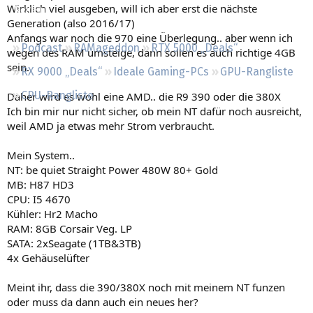
Wirklich viel ausgeben, will ich aber erst die nächste
Regeln
Generation (also 2016/17)
Anfangs war noch die 970 eine Überlegung.. aber wenn ich
Podcast
RAMageddon
RTX 5000 „Deals“
wegen des RAM umsteige, dann sollen es auch richtige 4GB
sein.
RX 9000 „Deals“
Ideale Gaming-PCs
GPU-Rangliste
CPU-Rangliste
Daher wird es wohl eine AMD.. die R9 390 oder die 380X
Ich bin mir nur nicht sicher, ob mein NT dafür noch ausreicht,
weil AMD ja etwas mehr Strom verbraucht.
Mein System..
NT: be quiet Straight Power 480W 80+ Gold
MB: H87 HD3
CPU: I5 4670
Kühler: Hr2 Macho
RAM: 8GB Corsair Veg. LP
SATA: 2xSeagate (1TB&3TB)
4x Gehäuselüfter
Meint ihr, dass die 390/380X noch mit meinem NT funzen
oder muss da dann auch ein neues her?