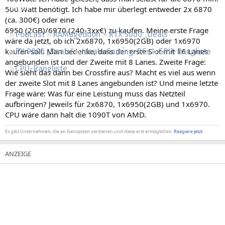
Regeln
500 Watt benötigt. Ich habe mir überlegt entweder 2x 6870
(ca. 300€) oder eine
6950 (2GB)/6970 (240-3xx€) zu kaufen. Meine erste Frage
Podcast
RAMageddon
RTX 5000 „Deals“
wäre da jetzt, ob ich 2x6870, 1x6950(2GB) oder 1x6970
kaufen soll. Man bedenke, dass der erste Slot mit 16 Lanes
RX 9000 „Deals“
Ideale Gaming-PCs
GPU-Rangliste
angebunden ist und der Zweite mit 8 Lanes. Zweite Frage:
CPU-Rangliste
Wie sieht das dann bei Crossfire aus? Macht es viel aus wenn
der zweite Slot mit 8 Lanes angebunden ist? Und meine letzte
Frage wäre: Was für eine Leistung muss das Netzteil
aufbringen? Jeweils für 2x6870, 1x6950(2GB) und 1x6970.
CPU wäre dann halt die 1090T von AMD.
Es gibt Unternehmen, die an Genoziden verdienen und diese erst ermöglichen.
Reagiere jetzt.