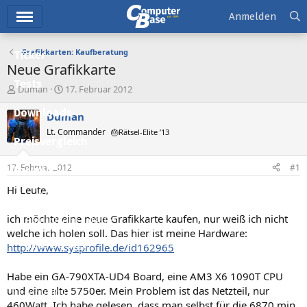
Hauptmenü
Anmelden
Grafikkarten: Kaufberatung
Ticker
Neue Grafikkarte
Tests
E
E
Duman
17. Februar 2012
r
r
Downloads
s
s
Duman
t
t
Lt. Commander
🎂Rätsel-Elite ’13
e
e
Preisvergleich
l
l
l
l
17. Februar 2012
#1
Forum
e
t
r
a
Hi Leute,
Aktuelles
m
ich möchte eine neue Grafikkarte kaufen, nur weiß ich nicht
Empfohlene Inhalte
welche ich holen soll. Das hier ist meine Hardware:
Neue Beiträge
http://www.sysprofile.de/id162965
Neueste Aktivitäten
Habe ein GA-790XTA-UD4 Board, eine AM3 X6 1090T CPU
und eine alte 5750er. Mein Problem ist das Netzteil, nur
Leserartikel
460Watt. Ich habe gelesen, dass man selbst für die 6870 min.