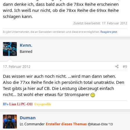
dann denke ich, dass bald auch die 78xx Reihe erscheinen
wird. Ich weiß nur nicht, ob die 78xx Reihe die 69xx Reihe
schlagen kann.
Zuletzt bearbeitet:
17. Februar 2012
Es gibt Unternehmen, die an Genoziden verdienen und diese erst ermöglichen.
Reagiere jetzt.
Kvnn.
Banned
17. Februar 2012
#9
Das wissen wir auch noch nicht. ...wird man dann sehen.
Also die 77xx Reihe finde ich persönlich total unatraktiv. Den
Test gibts ja hier auf CB. Die Leistung überzeugt einfach
nicht... Ist wohl eher etwas für Stromsparer
H²o
@sysprofile
Lian Li PC-O11
Duman
Lt. Commander
Ersteller dieses Themas
🎂Rätsel-Elite ’13