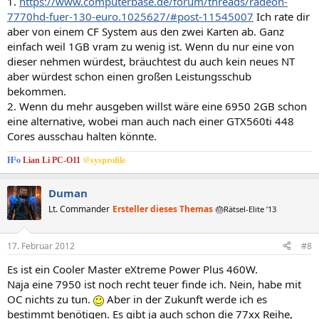
1.
https://www.computerbase.de/forum/threads/radeon-
7770hd-fuer-130-euro.1025627/#post-11545007
Ich rate dir
aber von einem CF System aus den zwei Karten ab. Ganz
einfach weil 1GB vram zu wenig ist. Wenn du nur eine von
dieser nehmen würdest, bräuchtest du auch kein neues NT
aber würdest schon einen großen Leistungsschub
bekommen.
2. Wenn du mehr ausgeben willst wäre eine 6950 2GB schon
eine alternative, wobei man auch nach einer GTX560ti 448
Cores ausschau halten könnte.
H²o
@sysprofile
Lian Li PC-O11
Duman
Lt. Commander
Ersteller dieses Themas
🎂Rätsel-Elite ’13
17. Februar 2012
#8
Es ist ein Cooler Master eXtreme Power Plus 460W.
Naja eine 7950 ist noch recht teuer finde ich. Nein, habe mit
OC nichts zu tun.
Aber in der Zukunft werde ich es
bestimmt benötigen. Es gibt ja auch schon die 77xx Reihe,