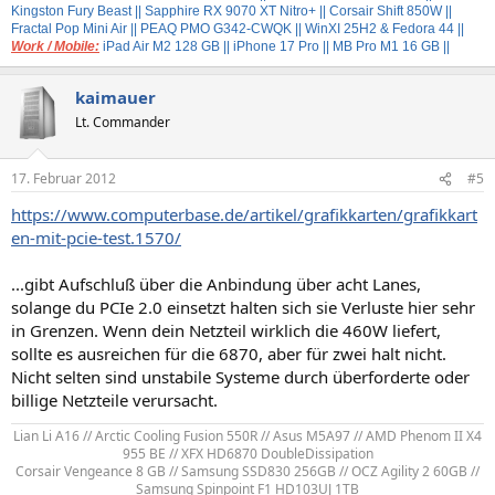
Kingston Fury Beast
|| Sapphire RX 9070 XT Nitro+
|| Corsair Shift 850W ||
Fractal Pop Mini Air
|| PEAQ PMO G342-CWQK
|| WinXI 25H2 & Fedora 44 ||
Work / Mobile:
iPad Air M2 128 GB
|| iPhone 17 Pro || MB Pro M1 16 GB ||
kaimauer
Lt. Commander
17. Februar 2012
#5
https://www.computerbase.de/artikel/grafikkarten/grafikkart
en-mit-pcie-test.1570/
...gibt Aufschluß über die Anbindung über acht Lanes,
solange du PCIe 2.0 einsetzt halten sich sie Verluste hier sehr
in Grenzen. Wenn dein Netzteil wirklich die 460W liefert,
sollte es ausreichen für die 6870, aber für zwei halt nicht.
Nicht selten sind unstabile Systeme durch überforderte oder
billige Netzteile verursacht.
Lian Li A16 // Arctic Cooling Fusion 550R // Asus M5A97 // AMD Phenom II X4
955 BE // XFX HD6870 DoubleDissipation​
Corsair Vengeance 8 GB // Samsung SSD830 256GB // OCZ Agility 2 60GB //
Samsung Spinpoint F1 HD103UJ 1TB​